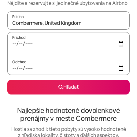
Nájdite a rezervujte si jedinečné ubytovania na Airbnb
Poloha
Keď budú výsledky k dispozícii, môžete si ich prechádzať pom
Príchod
Odchod
Hľadať
Najlepšie hodnotené dovolenkové
prenájmy v meste Combermere
Hostia sa zhodli: tieto pobyty sú vysoko hodnotené
z hľadiska lokality, čistoty a ďalších aspektov.