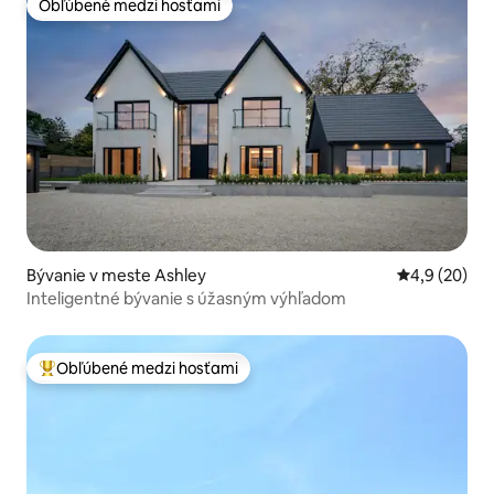
Obľúbené medzi hosťami
Obľúbené medzi hosťami
Bývanie v meste Ashley
Priemerné oh
4,9 (20)
Inteligentné bývanie s úžasným výhľadom
Obľúbené medzi hosťami
Najobľúbenejšie medzi hosťami