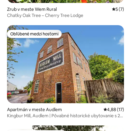
Zrub v meste Wem Rural
Priemerné
5 (7)
Chatky Oak Tree – Cherry Tree Lodge
Obľúbené medzi hosťami
Obľúbené medzi hosťami
Apartmán v meste Audlem
Priemerné oho
4,88 (17)
Kingbur Mill, Audlem | Pôvabné historické ubytovanie s 2
spálňami