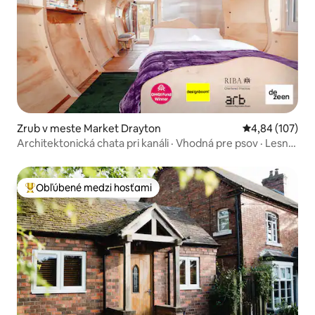
Zrub v meste Market Drayton
Priemerné ohod
4,84 (107)
Architektonická chata pri kanáli · Vhodná pre psov · Lesná
oblasť
Obľúbené medzi hosťami
Najobľúbenejšie medzi hosťami