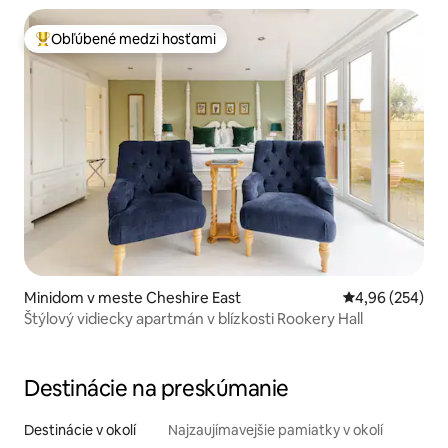
Obľúbené medzi hosťami
Najobľúbenejšie medzi hosťami
Minidom v meste Cheshire East
Priemerné ohod
4,96 (254)
Štýlový vidiecky apartmán v blízkosti Rookery Hall
Destinácie na preskúmanie
Destinácie v okolí
Najzaujímavejšie pamiatky v okolí