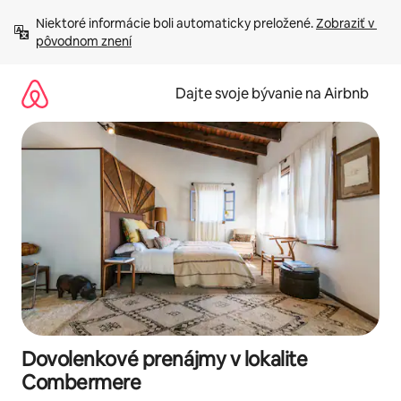
Preskočiť
Niektoré informácie boli automaticky preložené. 
Zobraziť v 
na
pôvodnom znení
obsah.
Dajte svoje bývanie na Airbnb
Dovolenkové prenájmy v lokalite
Combermere