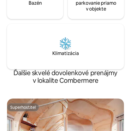
Bazén
parkovanie priamo
v objekte
Klimatizácia
Ďalšie skvelé dovolenkové prenájmy
v lokalite Combermere
Superhostiteľ
Superhostiteľ