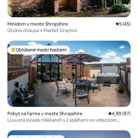
Minidom v meste Shropshire
Priemerné 
5 (45)
Útulná chalupa v Market Drayton
Obľúbené medzi hosťami
Najobľúbenejšie medzi hosťami
Pobyt na farme v meste Shropshire
Priemerné oho
4,99 (87)
Luxusná bývalá mliekareň s 2 spálňami vo vidieckom
Shropshire