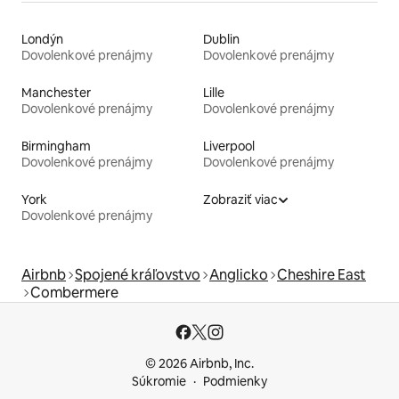
Londýn
Dublin
Dovolenkové prenájmy
Dovolenkové prenájmy
Manchester
Lille
Dovolenkové prenájmy
Dovolenkové prenájmy
Birmingham
Liverpool
Dovolenkové prenájmy
Dovolenkové prenájmy
York
Zobraziť viac
Dovolenkové prenájmy
Airbnb
Spojené kráľovstvo
Anglicko
Cheshire East
Combermere
© 2026 Airbnb, Inc.
Súkromie
Podmienky