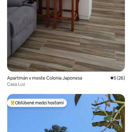
Apartmán v meste Colonia Japonesa
Priemerné 
5 (26)
Casa Luz
Obľúbené medzi hosťami
Najobľúbenejšie medzi hosťami