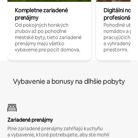
Kompletne zariadené
Digitálni nomá
prenájmy
profesionáli 
Od pokojných horských
Pohodlné ubyto
zrubov až po pohodlné
nomádov a pro
mestské byty, tieto zariadené
pracujúcich na 
prenájmy majú všetko
a vyhradenými
vybavenie pre pocit domova.
priestormi.
Vybavenie a bonusy na dlhšie pobyty
Zariadené prenájmy
Plne zariadené prenájmy zahŕňajú kuchyňu
a vybavenie, ktoré potrebujete, aby ste mohli