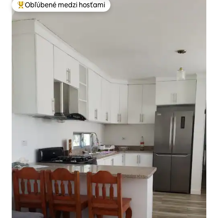
Obľúbené medzi hosťami
Najobľúbenejšie medzi hosťami