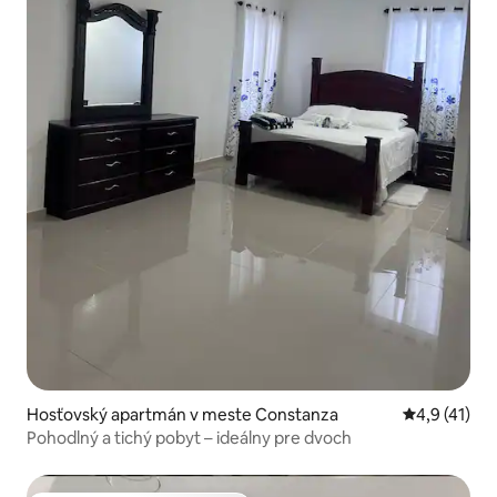
Hosťovský apartmán v meste Constanza
Priemerné o
4,9 (41)
Pohodlný a tichý pobyt – ideálny pre dvoch