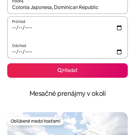
Poloha
Keď budú výsledky k dispozícii, môžete si ich prechádzať pom
Príchod
Odchod
Hľadať
Mesačné prenájmy v okolí
Obľúbené medzi hosťami
Obľúbené medzi hosťami