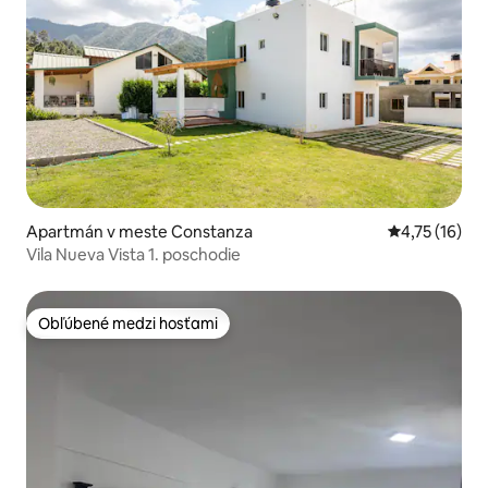
Apartmán v meste Constanza
Priemerné oh
4,75 (16)
Vila Nueva Vista 1. poschodie
Obľúbené medzi hosťami
Obľúbené medzi hosťami