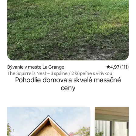
Bývanie v meste La Grange
Priemerné oho
4,97 (111)
The Squirrel's Nest – 3 spálne / 2 kúpeľne s vírivkou
Pohodlie domova a skvelé mesačné
ceny