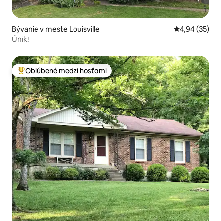
Bývanie v meste Louisville
Priemerné oho
4,94 (35)
Únik!
Obľúbené medzi hosťami
Najobľúbenejšie medzi hosťami