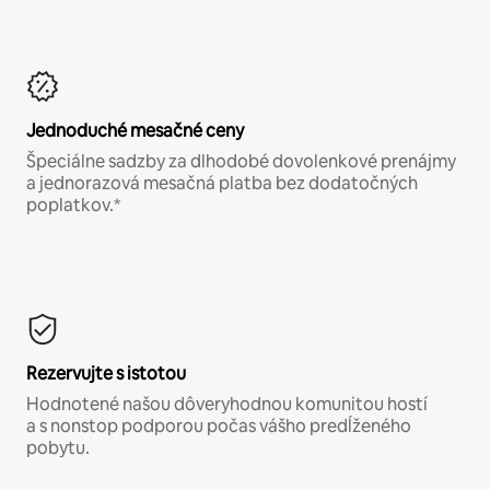
Jednoduché mesačné ceny
Špeciálne sadzby za dlhodobé dovolenkové prenájmy
a jednorazová mesačná platba bez dodatočných
poplatkov.*
Rezervujte s istotou
Hodnotené našou dôveryhodnou komunitou hostí
a s nonstop podporou počas vášho predĺženého
pobytu.