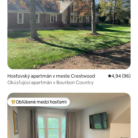
Hosťovský apartmán v meste Crestwood
Priemerné oho
4,94 (96)
Okúzľujúci apartmán v Bourbon Country
Obľúbené medzi hosťami
Najobľúbenejšie medzi hosťami