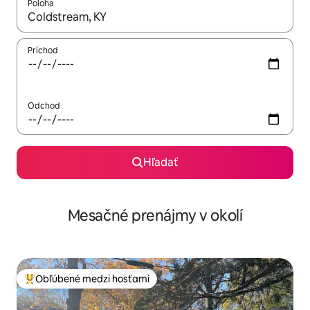
Poloha
Keď budú výsledky k dispozícii, môžete si ich prechádzať pom
Príchod
Odchod
Hľadať
Mesačné prenájmy v okolí
Obľúbené medzi hosťami
Najobľúbenejšie medzi hosťami