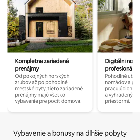
Kompletne zariadené
Digitálni nomá
prenájmy
profesionáli 
Od pokojných horských
Pohodlné ubyto
zrubov až po pohodlné
nomádov a pro
mestské byty, tieto zariadené
pracujúcich na 
prenájmy majú všetko
a vyhradenými
vybavenie pre pocit domova.
priestormi.
Vybavenie a bonusy na dlhšie pobyty