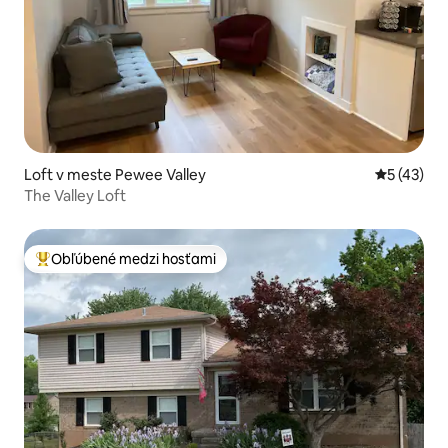
Loft v meste Pewee Valley
Priemerné 
5 (43)
The Valley Loft
Obľúbené medzi hosťami
Najobľúbenejšie medzi hosťami