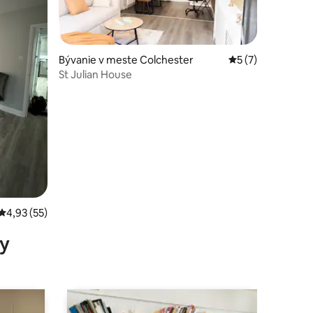
Bývanie v meste Colchester
Priemerné ohodno
5 (7)
St Julian House
otení: 29
Priemerné ohodnotenie 4,93 z 5, počet hodnotení: 55
4,93 (55)
y