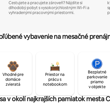
Cestujete a pracujete zároveň? Nájdite si
k
dlhodobý pobyt s vysokorýchlostným Wi-Fi a
s
vyhradenými pracovnými priestormi.
p
bľúbené vybavenie na mesačné prenáj
Bezplatné
Vhodné pre
Priestor na
parkovanie
domáce
prácu s
priamo
zvieratá
notebookom
v objekte
sa v okolí najkrajších pamiatok mesta 