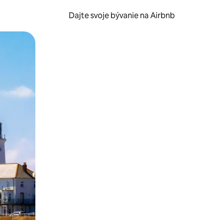
Dajte svoje bývanie na Airbnb
kúmať pomocou dotykových gest či potiahnutia prstom.