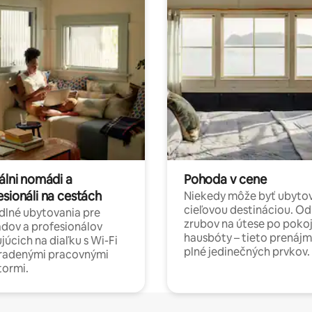
álni nomádi a
Pohoda v cene
esionáli na cestách
Niekedy môže byť ubyto
cieľovou destináciou. Od
lné ubytovania pre
zrubov na útese po poko
dov a profesionálov
hausbóty – tieto prenájm
júcich na diaľku s Wi-Fi
plné jedinečných prvkov.
hradenými pracovnými
tormi.