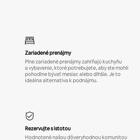
Zariadené prenájmy
Plne zariadené prenájmy zahŕňajú kuchyňu
a vybavenie, ktoré potrebujete, aby ste mohli
pohodlne bývať mesiac alebo dlhšie. Je to
ideálna alternatíva k podnájmu.
Rezervujte s istotou
Hodnotené našou dôveryhodnou komunitou