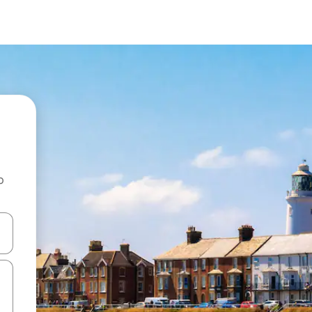
o
rechádzať pomocou klávesov so šípkami nahor a nadol alebo ich pres