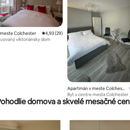
 meste Colchester
Priemerné ohodnotenie 4,93 z 5, počet hodn
4,93 (29)
uovaný viktoriánsky dom
nie 5 z 5, počet hodnotení: 52
Apartmán v meste Colcheste
r
Byt v centre mesta Colchester
Pohodlie domova a skvelé mesačné cen