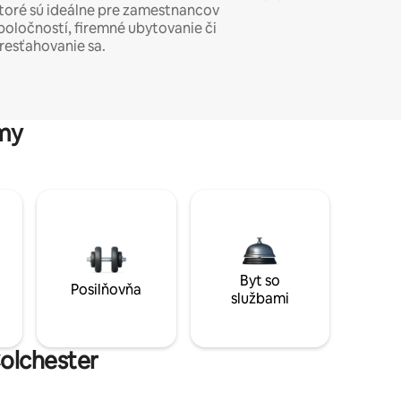
toré sú ideálne pre zamestnancov
poločností, firemné ubytovanie či
resťahovanie sa.
my
Byt so
Posilňovňa
službami
Colchester