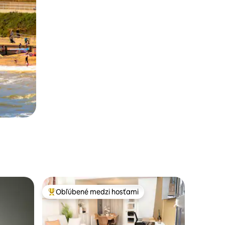
Obľúbené medzi hosťami
Najobľúbenejšie medzi hosťami