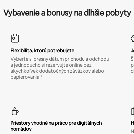
Vybavenie a bonusy na dlhšie pobyty
Flexibilita, ktorú potrebujete
J
Vyberte si presný dátum príchodu a odchodu
Š
a jednoducho si rezervujte online bez
p
akýchkoľvek dodatočných záväzkov alebo
d
papierovania.*
Priestory vhodné na prácu pre digitálnych
H
nomádov
N