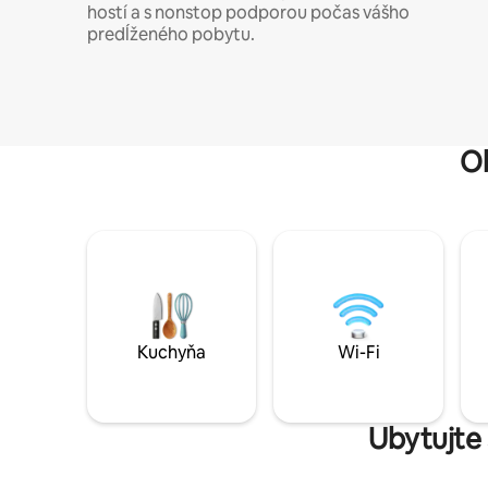
hostí a s nonstop podporou počas vášho
predĺženého pobytu.
O
Kuchyňa
Wi-Fi
Ubytujte 