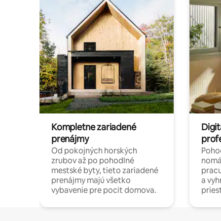
Kompletne zariadené
Digit
prenájmy
prof
Od pokojných horských
Pohod
zrubov až po pohodlné
nomá
mestské byty, tieto zariadené
pracu
prenájmy majú všetko
a vy
vybavenie pre pocit domova.
pries