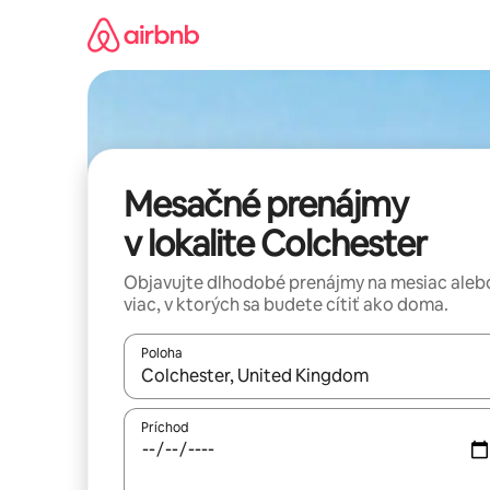
Preskočiť
na
obsah.
Mesačné prenájmy
v lokalite Colchester
Objavujte dlhodobé prenájmy na mesiac aleb
viac, v ktorých sa budete cítiť ako doma.
Poloha
Keď budú výsledky k dispozícii, môžete si ich p
Príchod