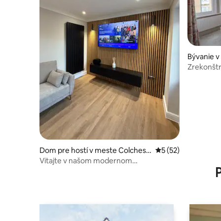
Bývanie v
Zrekonštr
Dom pre hostí v meste Colchest
Priemerné ohodnote
5 (52)
er
Vitajte v našom modernom
samostatnom hosťovskom apartmáne.