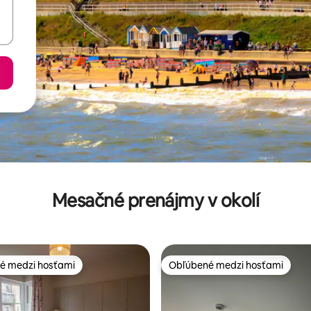
Mesačné prenájmy v okolí
é medzi hosťami
Obľúbené medzi hosťami
é medzi hosťami
Obľúbené medzi hosťami