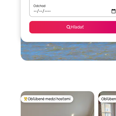
Odchod
Hľadať
Obľúbené medzi hosťami
Obľúben
Najobľúbenejšie medzi hosťami
Obľúben