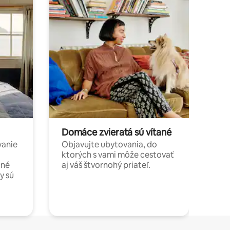
Domáce zvieratá sú vítané
vanie
Objavujte ubytovania, do
ktorých s vami môže cestovať
jné
aj váš štvornohý priateľ.
y sú