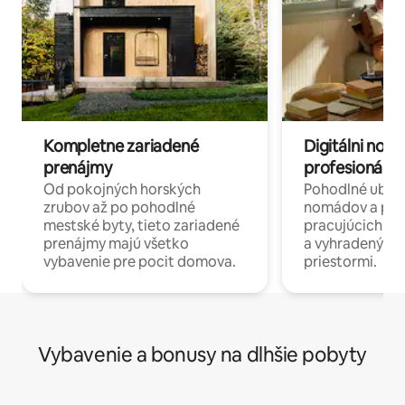
Kompletne zariadené
Digitálni nomá
prenájmy
profesionáli 
Od pokojných horských
Pohodlné ubyto
zrubov až po pohodlné
nomádov a pro
mestské byty, tieto zariadené
pracujúcich na 
prenájmy majú všetko
a vyhradenými
vybavenie pre pocit domova.
priestormi.
Vybavenie a bonusy na dlhšie pobyty