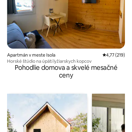
Apartmán v meste Isola
Priemerné oho
4,77 (219)
Horské štúdio na úpätí lyžiarskych kopcov
Pohodlie domova a skvelé mesačné
ceny