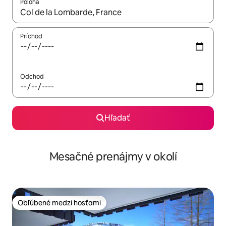
Poloha
Keď budú výsledky k dispozícii, môžete si ich prechádzať pom
Príchod
Odchod
Hľadať
Mesačné prenájmy v okolí
Obľúbené medzi hosťami
Obľúbené medzi hosťami