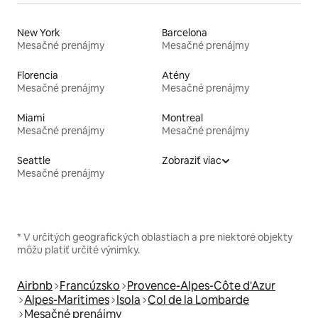
New York
Barcelona
Mesačné prenájmy
Mesačné prenájmy
Florencia
Atény
Mesačné prenájmy
Mesačné prenájmy
Miami
Montreal
Mesačné prenájmy
Mesačné prenájmy
Seattle
Zobraziť viac
Mesačné prenájmy
* V určitých geografických oblastiach a pre niektoré objekty
môžu platiť určité výnimky.
Airbnb
Francúzsko
Provence-Alpes-Côte d'Azur
Alpes-Maritimes
Isola
Col de la Lombarde
Mesačné prenájmy