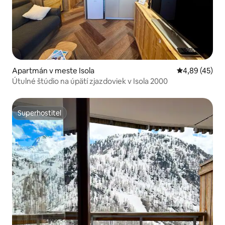
Apartmán v meste Isola
Priemerné oho
4,89 (45)
Útulné štúdio na úpätí zjazdoviek v Isola 2000
Superhostiteľ
Superhostiteľ