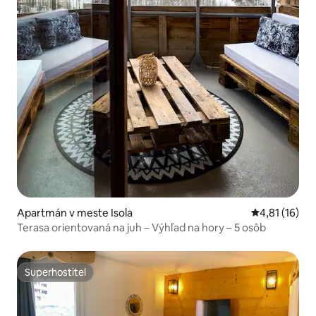
Apartmán v meste Isola
Priemerné oh
4,81 (16)
Terasa orientovaná na juh – Výhľad na hory – 5 osôb
Superhostiteľ
Superhostiteľ