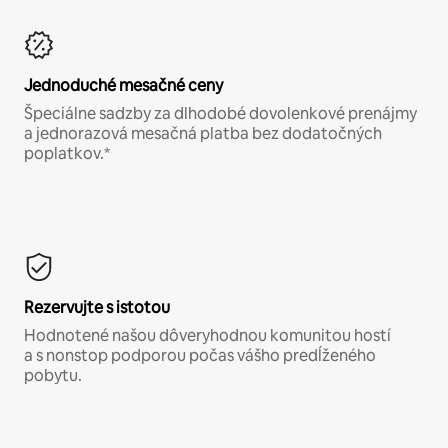
Jednoduché mesačné ceny
Špeciálne sadzby za dlhodobé dovolenkové prenájmy
a jednorazová mesačná platba bez dodatočných
poplatkov.*
Rezervujte s istotou
Hodnotené našou dôveryhodnou komunitou hostí
a s nonstop podporou počas vášho predĺženého
pobytu.