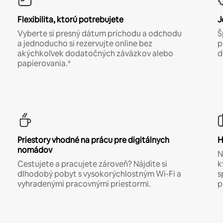
Flexibilita, ktorú potrebujete
J
Vyberte si presný dátum príchodu a odchodu
Š
a jednoducho si rezervujte online bez
p
akýchkoľvek dodatočných záväzkov alebo
d
papierovania.*
Priestory vhodné na prácu pre digitálnych
H
nomádov
N
Cestujete a pracujete zároveň? Nájdite si
k
dlhodobý pobyt s vysokorýchlostným Wi-Fi a
s
vyhradenými pracovnými priestormi.
p