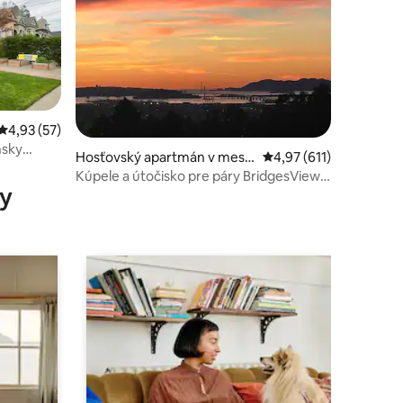
otení: 58
Priemerné ohodnotenie 4,93 z 5, počet hodnotení: 57
4,93 (57)
nsky
Hosťovský apartmán v mest
Priemerné ohodnotenie
4,97 (611)
y
e Oakland
Kúpele a útočisko pre páry BridgesView,
y
jednoduché parkovanie