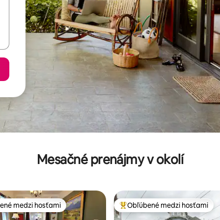
Mesačné prenájmy v okolí
ené medzi hosťami
Obľúbené medzi hosťami
enejšie medzi hosťami
Najobľúbenejšie medzi hosťami