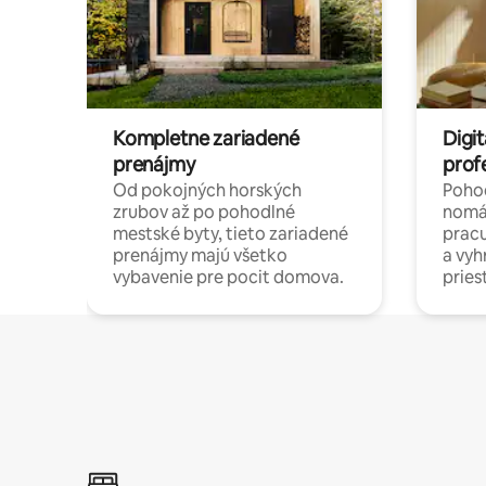
Kompletne zariadené
Digit
prenájmy
prof
Od pokojných horských
Pohod
zrubov až po pohodlné
nomá
mestské byty, tieto zariadené
pracu
prenájmy majú všetko
a vy
vybavenie pre pocit domova.
pries