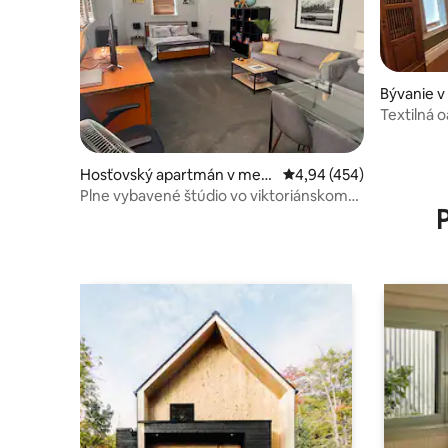
Bývanie 
Textilná o
záhrade
Hosťovský apartmán v mest
Priemerné ohodnotenie 
4,94 (454)
e Alameda
Plne vybavené štúdio vo viktoriánskom
dome