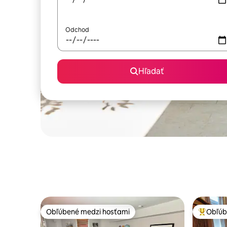
Odchod
Hľadať
Obľúbené medzi hosťami
Obľúb
Obľúbené medzi hosťami
Najobľúb