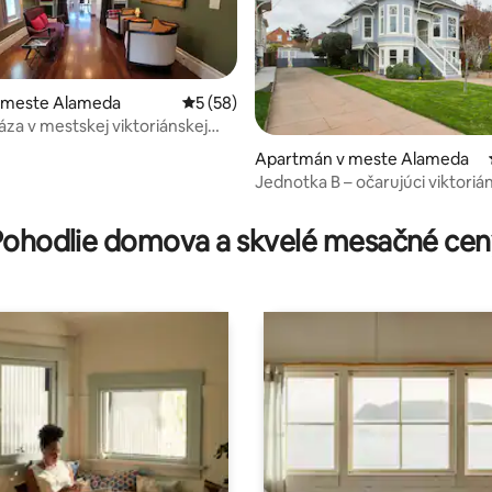
v meste Alameda
Priemerné ohodnotenie 5 z 5, počet hodn
5 (58)
áza v mestskej viktoriánskej
Apartmán v meste Alameda
Jednotka B – očarujúci viktoriá
4,94 z 5, počet hodnotení: 454
apartmán v štýle kráľovnej Ann
Pohodlie domova a skvelé mesačné cen