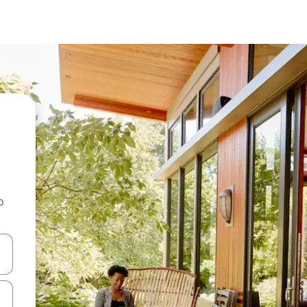
o
rechádzať pomocou klávesov so šípkami nahor a nadol alebo ich pres