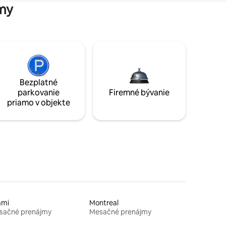
my
Bezplatné
parkovanie
Firemné bývanie
priamo v objekte
ami
Montreal
sačné prenájmy
Mesačné prenájmy