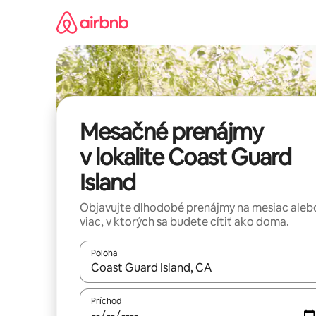
Preskočiť
na
obsah.
Mesačné prenájmy
v lokalite Coast Guard
Island
Objavujte dlhodobé prenájmy na mesiac aleb
viac, v ktorých sa budete cítiť ako doma.
Poloha
Keď budú výsledky k dispozícii, môžete si ich p
Príchod