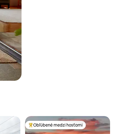
Obľúbené medzi hosťami
Najobľúbenejšie medzi hosťami