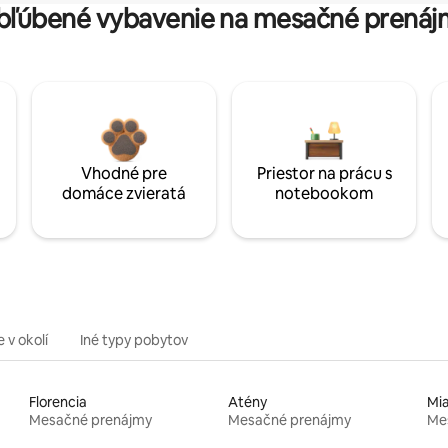
bľúbené vybavenie na mesačné prenáj
Vhodné pre
Priestor na prácu s
domáce zvieratá
notebookom
 v okolí
Iné typy pobytov
Florencia
Atény
Mi
Mesačné prenájmy
Mesačné prenájmy
Me