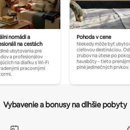
álni nomádi a
Pohoda v cene
esionáli na cestách
Niekedy môže byť ubyto
cieľovou destináciou. Od
lné ubytovania pre
zrubov na útese po poko
dov a profesionálov
hausbóty – tieto prenájm
júcich na diaľku s Wi-Fi
plné jedinečných prvkov.
hradenými pracovnými
tormi.
Vybavenie a bonusy na dlhšie pobyty