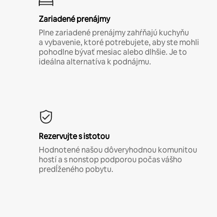
Zariadené prenájmy
Plne zariadené prenájmy zahŕňajú kuchyňu
a vybavenie, ktoré potrebujete, aby ste mohli
pohodlne bývať mesiac alebo dlhšie. Je to
ideálna alternatíva k podnájmu.
Rezervujte s istotou
Hodnotené našou dôveryhodnou komunitou
hostí a s nonstop podporou počas vášho
predĺženého pobytu.