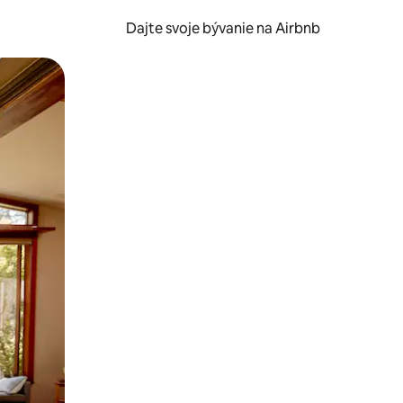
Dajte svoje bývanie na Airbnb
kúmať pomocou dotykových gest či potiahnutia prstom.