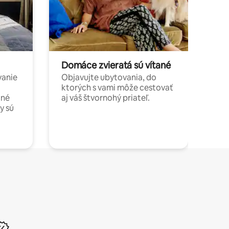
Domáce zvieratá sú vítané
vanie
Objavujte ubytovania, do
ktorých s vami môže cestovať
jné
aj váš štvornohý priateľ.
y sú