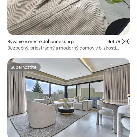
Bývanie v meste Johannesburg
Priemerné oho
4,79 (39)
Bezpečný, priestranný a moderný domov v blízkosti
nákupného centra
Superhostiteľ
Superhostiteľ