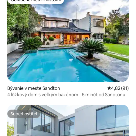
Obľúbené medzi hosťami
Bývanie v meste Sandton
Priemerné oho
4,82 (91)
4 lôžkový dom s veľkým bazénom - 5 minút od Sandtonu
Superhostiteľ
Superhostiteľ