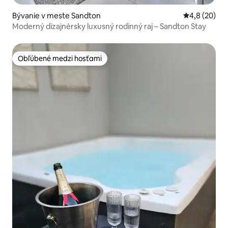
Bývanie v meste Sandton
Priemerné oh
4,8 (20)
Moderný dizajnérsky luxusný rodinný raj – Sandton Stay
Obľúbené medzi hosťami
Obľúbené medzi hosťami