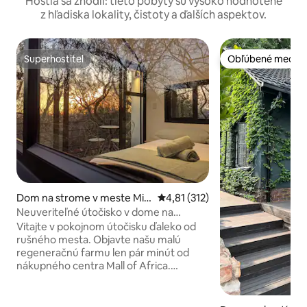
Hostia sa zhodli: tieto pobyty sú vysoko hodnotené
z hľadiska lokality, čistoty a ďalších aspektov.
Superhostiteľ
Obľúbené medzi 
Superhostiteľ
Obľúbené medzi 
Dom na strome v meste Mid
Priemerné ohodnotenie 4,81 z 5
4,81 (312)
rand
Neuveriteľné útočisko v dome na
strome uprostred prírody
Vitajte v pokojnom útočisku ďaleko od
rušného mesta. Objavte našu malú
regeneračnú farmu len pár minút od
nákupného centra Mall of Africa.
Pripravte sa na to, že budete očarení,
keď sa uchýlite do nášho pokojného
domu na strome, kde sa ponoríte do