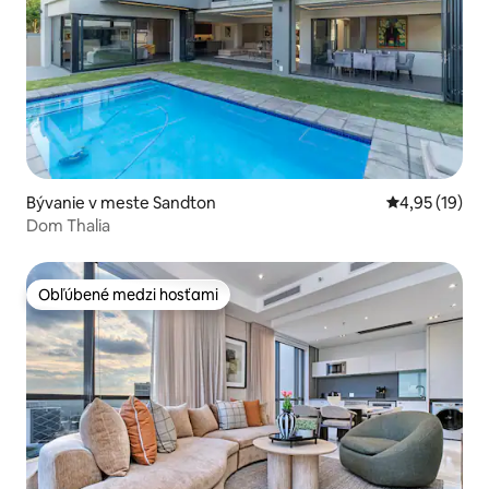
Bývanie v meste Sandton
Priemerné oho
4,95 (19)
Dom Thalia
Obľúbené medzi hosťami
Obľúbené medzi hosťami