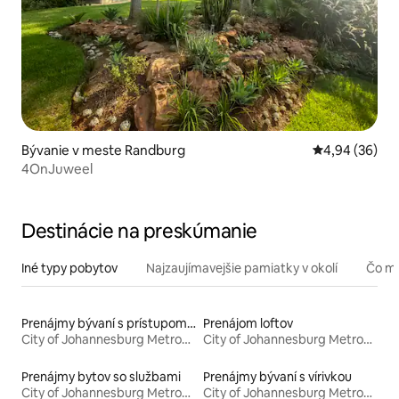
Bývanie v meste Randburg
Priemerné oho
4,94 (36)
4OnJuweel
Destinácie na preskúmanie
Iné typy pobytov
Najzaujímavejšie pamiatky v okolí
Čo mô
Prenájmy bývaní s prístupom na pláž
Prenájom loftov
City of Johannesburg Metropolitan Municipality
City of Johannesburg Metropolitan Municipality
Prenájmy bytov so službami
Prenájmy bývaní s vírivkou
City of Johannesburg Metropolitan Municipality
City of Johannesburg Metropolitan Municipality