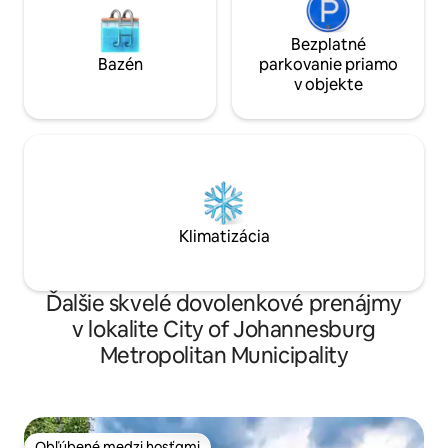
Bezplatné
Bazén
parkovanie priamo
v objekte
Klimatizácia
Ďalšie skvelé dovolenkové prenájmy
v lokalite City of Johannesburg
Metropolitan Municipality
Obľúbené medzi hosťami