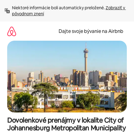
Preskočiť
Niektoré informácie boli automaticky preložené. 
Zobraziť v 
na
pôvodnom znení
obsah.
Dajte svoje bývanie na Airbnb
Dovolenkové prenájmy v lokalite City of
Johannesburg Metropolitan Municipality