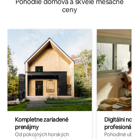
Pohodlie domova a skvelé mesačné
ceny
Kompletne zariadené
Digitálni nomá
prenájmy
profesionáli 
Od pokojných horských
Pohodlné ubyto