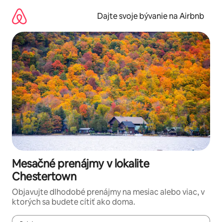
Preskočiť
na
Dajte svoje bývanie na Airbnb
obsah.
Mesačné prenájmy v lokalite
Chestertown
Objavujte dlhodobé prenájmy na mesiac alebo viac, v
ktorých sa budete cítiť ako doma.