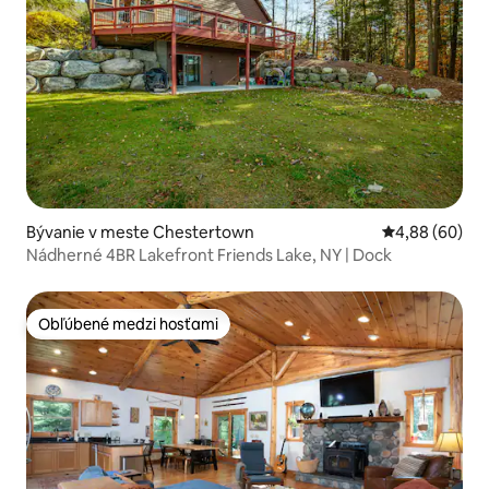
Bývanie v meste Chestertown
Priemerné oho
4,88 (60)
Nádherné 4BR Lakefront Friends Lake, NY | Dock
Obľúbené medzi hosťami
Obľúbené medzi hosťami