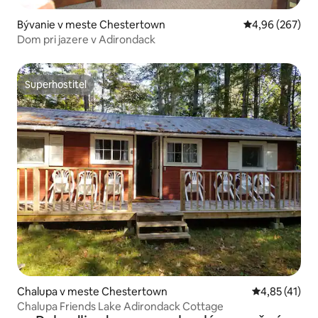
Bývanie v meste Chestertown
Priemerné ohod
4,96 (267)
Dom pri jazere v Adirondack
Superhostiteľ
Superhostiteľ
Chalupa v meste Chestertown
Priemerné oh
4,85 (41)
Chalupa Friends Lake Adirondack Cottage