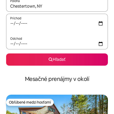
Poloha
Keď budú výsledky k dispozícii, môžete si ich prechádzať pom
Príchod
Odchod
Hľadať
Mesačné prenájmy v okolí
Obľúbené medzi hosťami
Obľúbené medzi hosťami