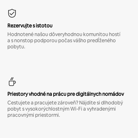
Rezervujte s istotou
Hodnotené našou dôveryhodnou komunitou hostí
a s nonstop podporou počas vášho predĺženého
pobytu.
Priestory vhodné na prácu pre digitálnych nomádov
Cestujete a pracujete zároveň? Nájdite si dlhodobý
pobyt s vysokorýchlostným Wi-Fi a vyhradenými
pracovnými priestormi.