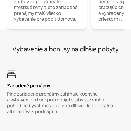
zrubov až po pohodlné
nomádov a pro
mestské byty, tieto zariadené
pracujúcich na 
prenájmy majú všetko
a vyhradenými
vybavenie pre pocit domova.
priestormi.
Vybavenie a bonusy na dlhšie pobyty
Zariadené prenájmy
Plne zariadené prenájmy zahŕňajú kuchyňu
a vybavenie, ktoré potrebujete, aby ste mohli
pohodlne bývať mesiac alebo dlhšie. Je to ideálna
alternatíva k podnájmu.