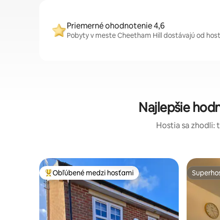
Priemerné ohodnotenie 4,6
Pobyty v meste Cheetham Hill dostávajú od hostí
Najlepšie hod
Hostia sa zhodli: 
Obľúbené medzi hosťami
Superhos
Najobľúbenejšie medzi hosťami
Superhos