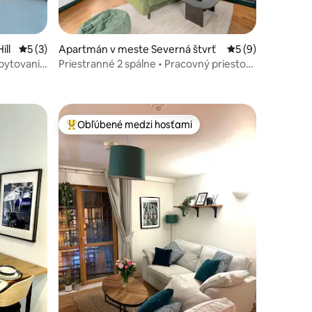
notení: 47
ll
Priemerné ohodnotenie 5 z 5, počet hodnotení: 3
5 (3)
Apartmán v meste Severná štvrť
Priemerné ohodno
5 (9)
bytovania
Priestranné 2 spálne • Pracovný priestor •
Bazén • Centrum mesta
Obľúbené medzi hosťami
Najobľúbenejšie medzi hosťami
notení: 97