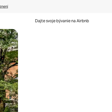
znení
Dajte svoje bývanie na Airbnb
kúmať pomocou dotykových gest či potiahnutia prstom.