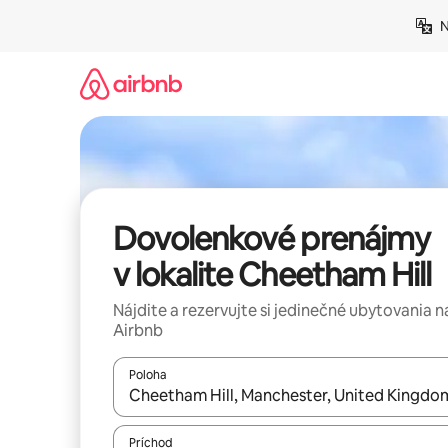
Preskočiť
N
na
obsah.
Dovolenkové prenájmy
v lokalite Cheetham Hill
Nájdite a rezervujte si jedinečné ubytovania n
Airbnb
Poloha
Keď budú výsledky k dispozícii, môžete si ich p
Príchod