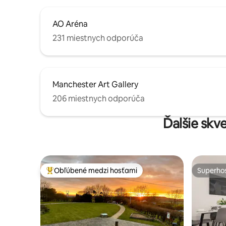
AO Aréna
231 miestnych odporúča
Manchester Art Gallery
206 miestnych odporúča
Ďalšie skv
Obľúbené medzi hosťami
Superhos
Najobľúbenejšie medzi hosťami
Superhos