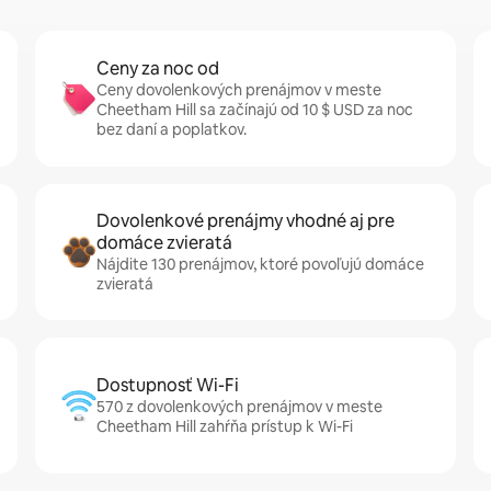
Ceny za noc od
Ceny dovolenkových prenájmov v meste
Cheetham Hill sa začínajú od 10 $ USD za noc
bez daní a poplatkov.
Dovolenkové prenájmy vhodné aj pre
domáce zvieratá
Nájdite 130 prenájmov, ktoré povoľujú domáce
zvieratá
Dostupnosť Wi-Fi
570 z dovolenkových prenájmov v meste
Cheetham Hill zahŕňa prístup k Wi-Fi