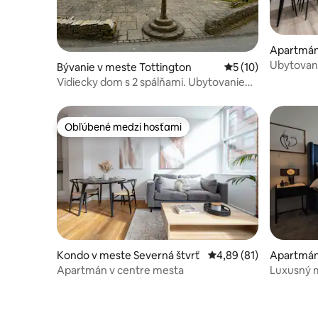
Apartmán
m Hill
Ubytovani
Bývanie v meste Tottington
Priemerné ohodnote
5 (10)
Parkovanie
Vidiecky dom s 2 spálňami. Ubytovanie
pre 4 osoby. Krásny výhľad
Obľúbené medzi hosťami
Obľúbené medzi hosťami
Kondo v meste Severná štvrť
Priemerné ohodnotenie
4,89 (81)
Apartmán
vrť
Apartmán v centre mesta
Luxusný m
Sky Loung