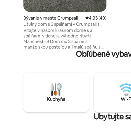
bezplatn
mieste, čo
bonus. Vďaka obchodom, reštauráciám a
doprave v 
Bývanie v meste Crumpsall
Priemerné ohodnotenie
4,95 (40)
príjemný 
Útulný dom s 3 spálňami v Crumpsall s
chôdze od
bezplatným parkovaním
Vitajte v našom krásnom dome s 3
stanice V
spálňami v tichej a výhodnej štvrti
Manchestru! Dom má 2 spálne s
manželskou posteľou a 1 malú spálňu s
Obľúbené vybav
manželskou posteľou, ideálny pre rodiny,
priateľov alebo obchodných cestujúcich.
Využite plne vybavenú kuchyňu,
pohodlný obývací priestor a bezplatné
parkovanie. Pešia vzdialenosť od
nemocnice North City Hospital a
zastávky električky V blízkosti centra
Manchestru, štadióna Etihad, Len pár
minút od nákupného parku Manchester
Kuchyňa
Wi-F
Fort Retail Park a ulice Cheetham Hill
Road, kde nájdete množstvo skvelých
reštaurácií a obchodov
Ubytujte s