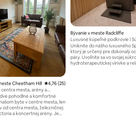
Bývanie v meste Radcliffe
Luxusné kúpeľné podkrovie | 
vnútorná vírivka a sauna
Uniknite do nášho luxusného Sp
ktorý je určený pre dokonalý o
páry. Uvoľnite sa vo svojej súk
hydroterapeutickej vírivke a rel
infračervenej saune, potom sa
usaďte pred 50-palcovou intel
TV a zvukovým systémom Blue
meste Cheetham Hill
Priemerné ohodnotenie 4,76 z 5, počet hod
4,76 (25)
Toto exkluzívne kúpeľné ubyto
i centra mesta, arény a
štýlovou výzdobou je dokonče
eného parkoviska
dve pohodlné a komfortné
butikového štandardu a ponúka
 našom byte v centre mesta, len
otvorený loft s kombinovaný
v od centra mesta, železničnej
a spálňovým priestorom, ktorý j
ctoria a koncertnej arény. Je
na romantické výlety, výročia a
a služobné cesty alebo voľný
pokojný oddych len pár minút 
úka čistý a moderný priestor so
Manchestru.
čo potrebujete, ako aj