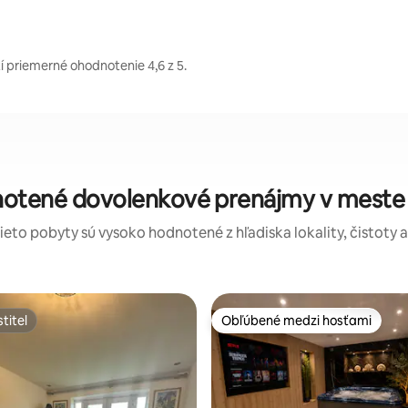
 priemerné ohodnotenie 4,6 z 5.
notené dovolenkové prenájmy v meste
tieto pobyty sú vysoko hodnotené z hľadiska lokality, čistoty 
titeľ
Obľúbené medzi hosťami
titeľ
Obľúbené medzi hosťami