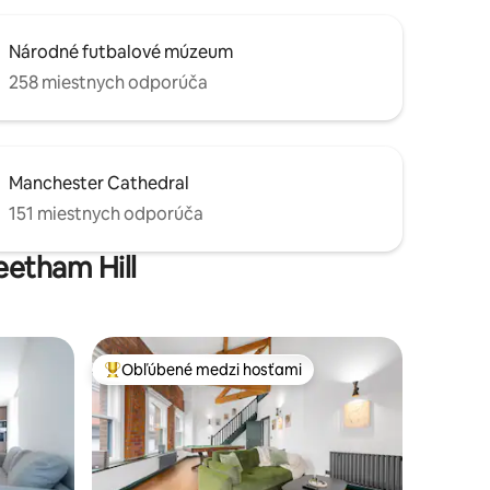
Národné futbalové múzeum
258 miestnych odporúča
Manchester Cathedral
151 miestnych odporúča
eetham Hill
Obľúbené medzi hosťami
Najobľúbenejšie medzi hosťami