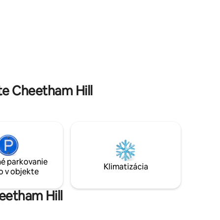
e Cheetham Hill
é parkovanie
Klimatizácia
o v objekte
eetham Hill