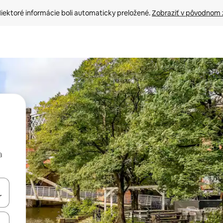
iektoré informácie boli automaticky preložené. 
Zobraziť v pôvodnom 
a
rechádzať pomocou klávesov so šípkami nahor a nadol alebo ich pres