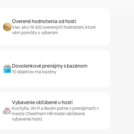
Overené hodnotenia od hostí
Viac ako 19 420 overených hodnotení, ktoré
vám pomôžu s výberom
Dovolenkové prenájmy s bazénom
10 objektov má bazény
Vybavenie obľúbené u hostí
Kuchyňa, Wi-Fi a Bazén patria v prenájmoch v
meste Cheetham Hill medzi obľúbené
vybavenie hostí.