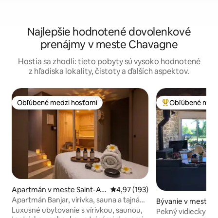
Najlepšie hodnotené dovolenkové
prenájmy v meste Chavagne
Hostia sa zhodli: tieto pobyty sú vysoko hodnotené
z hľadiska lokality, čistoty a ďalších aspektov.
Obľúbené medzi hosťami
Obľúbené medz
Obľúbené medzi hosťami
Najobľúbenejšie 
Apartmán v meste Saint-Au
Priemerné ohodnotenie 4,97 z 5
4,97 (193)
bin-d'Aubigné
Apartmán Banjar, vírivka, sauna a tajná
Bývanie v meste 
izba
Luxusné ubytovanie s vírivkou, saunou,
Pekný vidiecky d