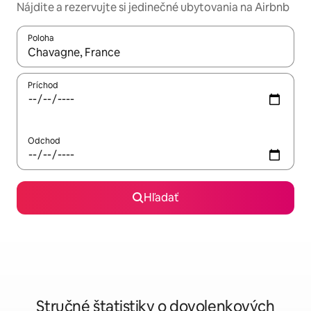
Nájdite a rezervujte si jedinečné ubytovania na Airbnb
Poloha
Keď budú výsledky k dispozícii, môžete si ich prechádzať pom
Príchod
Odchod
Hľadať
Stručné štatistiky o dovolenkových