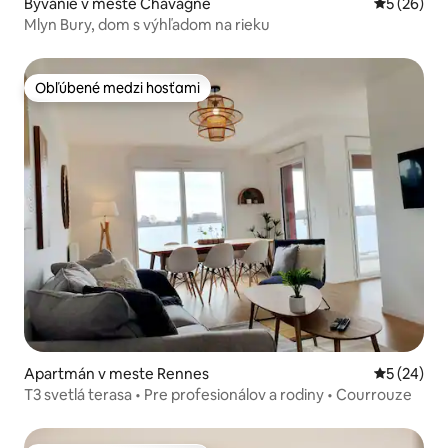
Bývanie v meste Chavagne
Priemerné 
5 (26)
Mlyn Bury, dom s výhľadom na rieku
Obľúbené medzi hosťami
Obľúbené medzi hosťami
Apartmán v meste Rennes
Priemerné 
5 (24)
T3 svetlá terasa • Pre profesionálov a rodiny • Courrouze