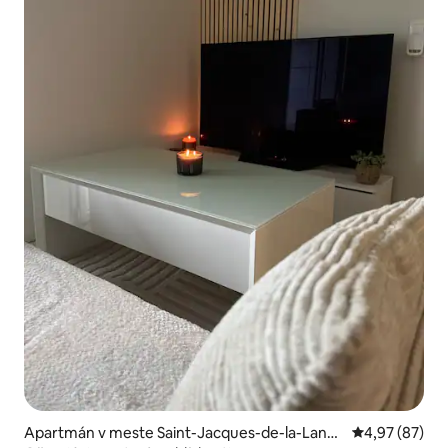
Apartmán v meste Saint-Jacques-de-la-Land
Priemerné oho
4,97 (87)