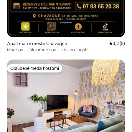
Apartmán v meste Chavagne
Priemerné 
4,2 (5)
izba spa – súkromné spa – izba pre hostí
Obľúbené medzi hosťami
Obľúbené medzi hosťami