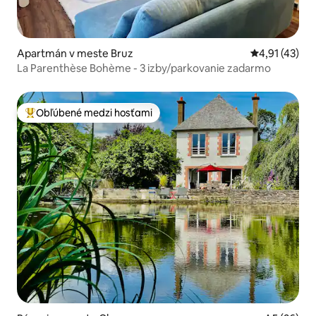
Apartmán v meste Bruz
Priemerné oh
4,91 (43)
La Parenthèse Bohème - 3 izby/parkovanie zadarmo
Obľúbené medzi hosťami
Najobľúbenejšie medzi hosťami