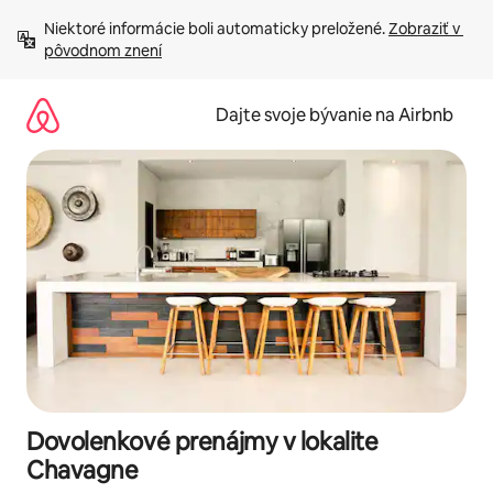
Preskočiť
Niektoré informácie boli automaticky preložené. 
Zobraziť v 
na
pôvodnom znení
obsah.
Dajte svoje bývanie na Airbnb
Dovolenkové prenájmy v lokalite
Chavagne