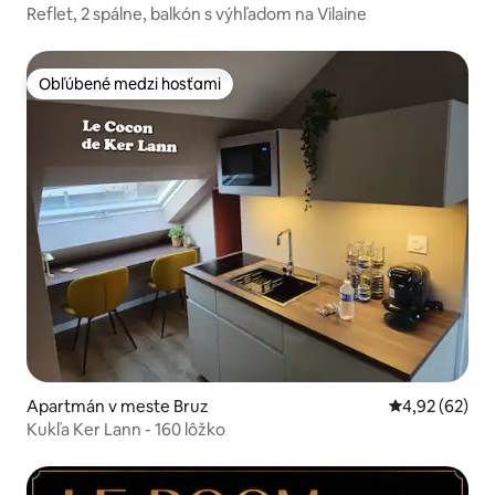
Reflet, 2 spálne, balkón s výhľadom na Vilaine
Obľúbené medzi hosťami
Obľúbené medzi hosťami
Apartmán v meste Bruz
Priemerné oho
4,92 (62)
Kukľa Ker Lann - 160 lôžko