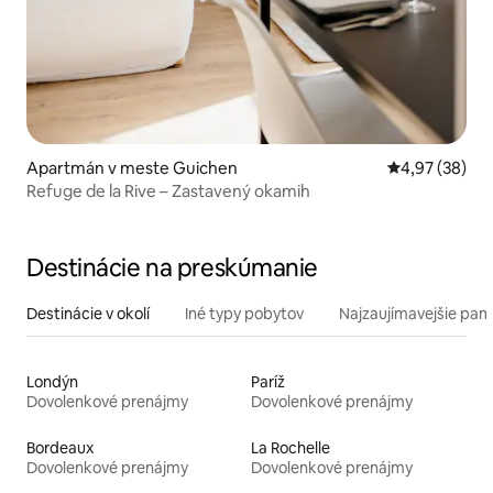
Apartmán v meste Guichen
Priemerné oho
4,97 (38)
Refuge de la Rive – Zastavený okamih
Destinácie na preskúmanie
Destinácie v okolí
Iné typy pobytov
Najzaujímavejšie pami
Londýn
Paríž
Dovolenkové prenájmy
Dovolenkové prenájmy
Bordeaux
La Rochelle
Dovolenkové prenájmy
Dovolenkové prenájmy