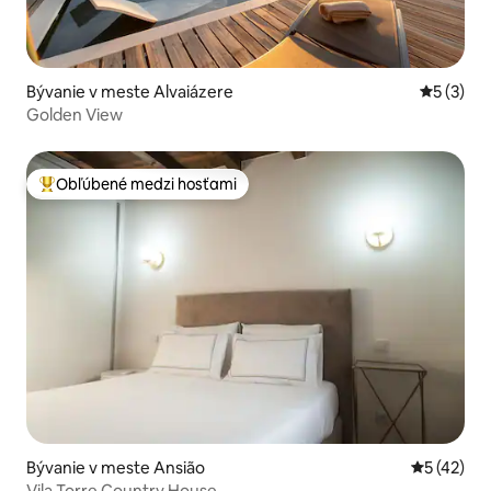
Bývanie v meste Alvaiázere
Priemerné
5 (3)
Golden View
Obľúbené medzi hosťami
Najobľúbenejšie medzi hosťami
Bývanie v meste Ansião
Priemerné 
5 (42)
Vila Torre Country House