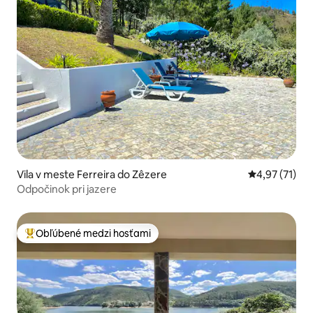
Vila v meste Ferreira do Zêzere
Priemerné oh
4,97 (71)
Odpočinok pri jazere
Obľúbené medzi hosťami
Najobľúbenejšie medzi hosťami