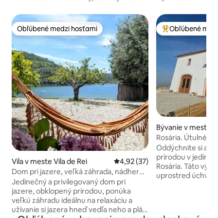
Obľúbené medzi hosťami
Obľúbené medz
Obľúbené medzi hosťami
Najobľúbenejšie 
Bývanie v meste C
ria
Rosária. Útulné sú
výhľady, v lete ch
Oddýchnite si a zn
prírodou v jedineč
Vila v meste Vila de Rei
Priemerné ohodnotenie 4,92 z 
4,92 (37)
Rosária. Táto výn
Dom pri jazere, veľká záhrada, nádherný
uprostred úchvatn
výhľad, víriviéra
Jedinečný a privilegovaný dom pri
dokonalý pobyt pre
jazere, obklopený prírodou, ponúka
alebo malé skupiny a
veľkú záhradu ideálnu na relaxáciu a
pohodlné spálne s
užívanie si jazera hneď vedľa neho a pláž
posteľami, jedna n