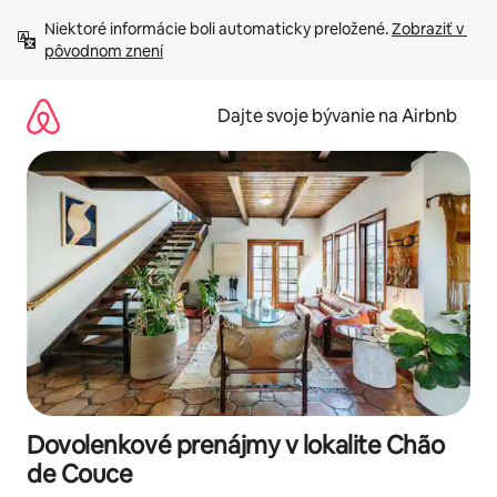
Preskočiť
Niektoré informácie boli automaticky preložené. 
Zobraziť v 
na
pôvodnom znení
obsah.
Dajte svoje bývanie na Airbnb
Dovolenkové prenájmy v lokalite Chão
de Couce