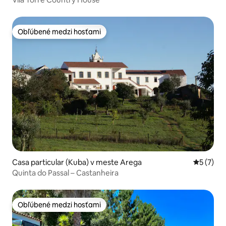
Obľúbené medzi hosťami
Obľúbené medzi hosťami
Casa particular (Kuba) v meste Arega
Priemerné
5 (7)
Quinta do Passal – Castanheira
Obľúbené medzi hosťami
Obľúbené medzi hosťami