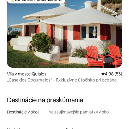
Najobľúbenejšie medzi hosťami
Vila v meste Quiaios
Priemerné oho
4,98 (55)
„Casa dos Cogumelos“ – Exkluzívne útočisko pri oceáne
Destinácie na preskúmanie
Destinácie v okolí
Najzaujímavejšie pamiatky v okolí