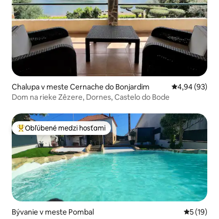
Chalupa v meste Cernache do Bonjardim
Priemerné oho
4,94 (93)
Dom na rieke Zêzere, Dornes, Castelo do Bode
Obľúbené medzi hosťami
Najobľúbenejšie medzi hosťami
Bývanie v meste Pombal
Priemerné 
5 (19)