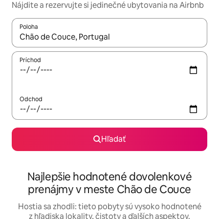
Nájdite a rezervujte si jedinečné ubytovania na Airbnb
Poloha
Keď budú výsledky k dispozícii, môžete si ich prechádzať pom
Príchod
Odchod
Hľadať
Najlepšie hodnotené dovolenkové
prenájmy v meste Chão de Couce
Hostia sa zhodli: tieto pobyty sú vysoko hodnotené
z hľadiska lokality, čistoty a ďalších aspektov.