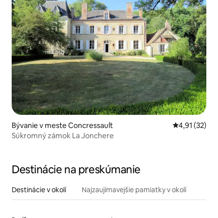
Bývanie v meste Concressault
Priemerné oh
4,91 (32)
Súkromný zámok La Jonchere
Destinácie na preskúmanie
Destinácie v okolí
Najzaujímavejšie pamiatky v okolí