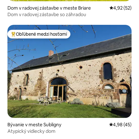
Dom v radovej zástavbe v meste Briare
Priemerné oho
4,92 (52)
Dom v radovej zástavbe so záhradou
Obľúbené medzi hosťami
Najobľúbenejšie medzi hosťami
Bývanie v meste Subligny
Priemerné oho
4,98 (45)
Atypický vidiecky dom