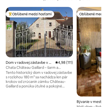
Obľúbené medzi hosťami
Obľúbené medzi 
Najobľúbenejšie medzi hosťami
Obľúbené medzi 
Dom v radovej zástavbe v m
Priemerné ohodnotenie 4,98 z 5
4,98 (111)
este Châtillon-sur-Loire
Chata Château Gaillard – šarm a
pohodlie
Tento historický dom v radovej zástavbe
s rozlohou 180 m² sa nachádza len pár
krokov od zrúcanín zámku Château-
Gaillard a ponúka útulné a pokojné
prostredie, v ktorom sa spája kúzlo
starého sveta s moderným komfortom:
monumentálny krb, schodisko v štýle
Bývanie v meste B
Ľudovíta XIII., obložený kameň, vápenná
Malý dom • Pokojn