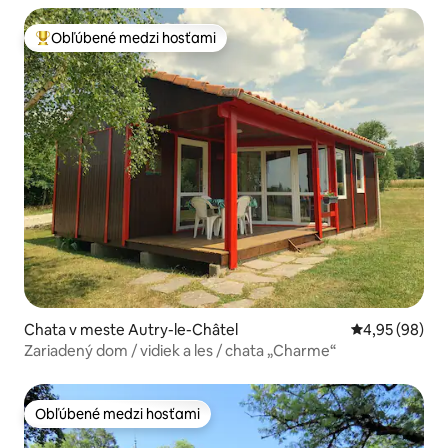
Obľúbené medzi hosťami
Najobľúbenejšie medzi hosťami
Chata v meste Autry-le-Châtel
Priemerné oho
4,95 (98)
Zariadený dom / vidiek a les / chata „Charme“
Obľúbené medzi hosťami
Obľúbené medzi hosťami