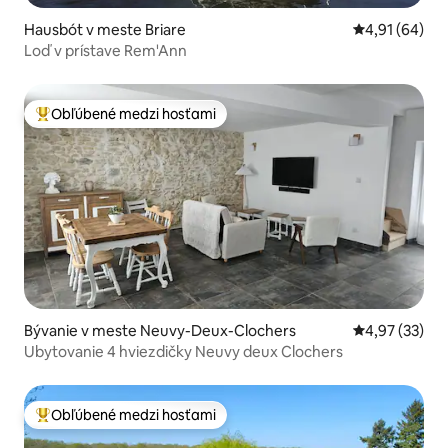
Hausbót v meste Briare
Priemerné oho
4,91 (64)
Loď v prístave Rem'Ann
Obľúbené medzi hosťami
Najobľúbenejšie medzi hosťami
Bývanie v meste Neuvy-Deux-Clochers
Priemerné oho
4,97 (33)
Ubytovanie 4 hviezdičky Neuvy deux Clochers
Obľúbené medzi hosťami
Najobľúbenejšie medzi hosťami