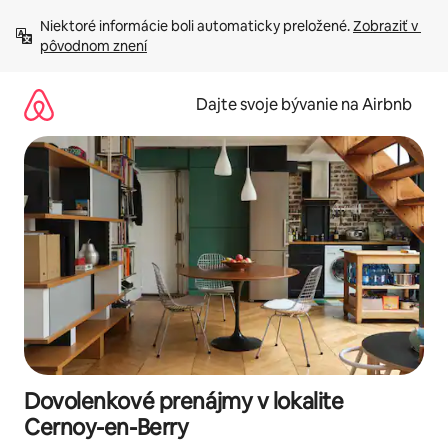
Preskočiť
Niektoré informácie boli automaticky preložené. 
Zobraziť v 
na
pôvodnom znení
obsah.
Dajte svoje bývanie na Airbnb
Dovolenkové prenájmy v lokalite
Cernoy-en-Berry