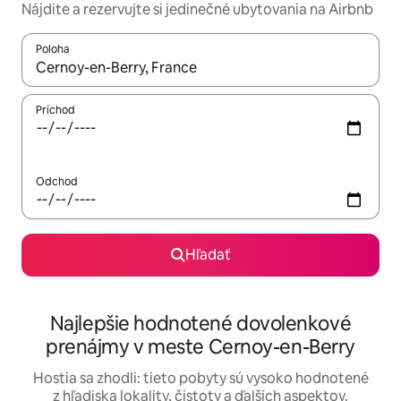
Nájdite a rezervujte si jedinečné ubytovania na Airbnb
Poloha
Keď budú výsledky k dispozícii, môžete si ich prechádzať pom
Príchod
Odchod
Hľadať
Najlepšie hodnotené dovolenkové
prenájmy v meste Cernoy-en-Berry
Hostia sa zhodli: tieto pobyty sú vysoko hodnotené
z hľadiska lokality, čistoty a ďalších aspektov.