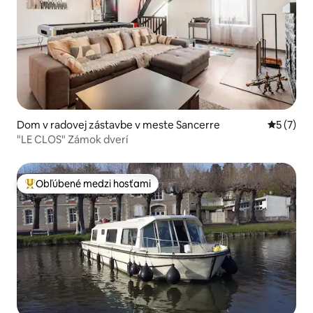
Dom v radovej zástavbe v meste Sancerre
Priemerné
5 (7)
"LE CLOS" Zámok dverí
Obľúbené medzi hosťami
Najobľúbenejšie medzi hosťami