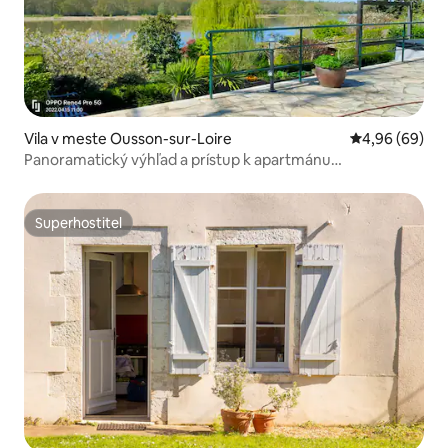
Vila v meste Ousson-sur-Loire
Priemerné oho
4,96 (69)
Panoramatický výhľad a prístup k apartmánu
Loire/terase/záhrade.
Superhostiteľ
Superhostiteľ