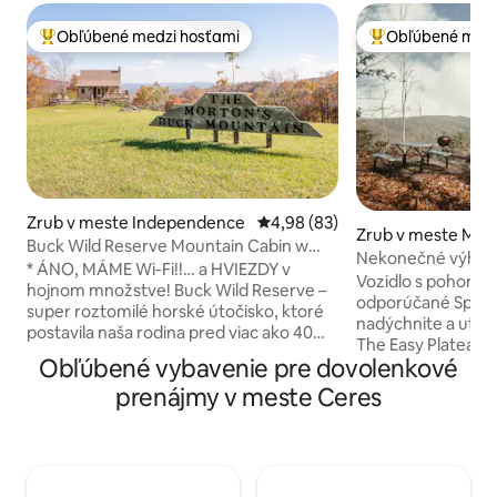
Obľúbené medzi hosťami
Obľúbené medz
Najobľúbenejšie medzi hosťami
Najobľúbenejšie 
Zrub v meste Independence
Priemerné ohodnotenie 4,98 z 
4,98 (83)
Zrub v meste Ma
Buck Wild Reserve Mountain Cabin w
Nekonečné výhľady
VIEWS, need 4WD
* ÁNO, MÁME Wi-Fi!!… a HVIEZDY v
sauna
Vozidlo s pohono
hojnom množstve! Buck Wild Reserve –
odporúčané Spomaľte, zhlboka sa
super roztomilé horské útočisko, ktoré
nadýchnite a utečt
postavila naša rodina pred viac ako 40
The Easy Plateau, 
rokmi. Naše útočisko s rozlohou 102 m²
Obľúbené vybavenie pre dovolenkové
domáce zvieratá a
ponúka neskutočný VÝHĽAD, pokojné
vrchole súkromnej
prenájmy v meste Ceres
noci a žiadne predstieranie. Môže byť
úchvatným výhľad
potrebné vozidlo s pohonom všetkých
kilometre je úžas
kolies alebo pohonom 4 x 4 – posledný
tých, ktorí túžia po
úsek 800 metrov. Zvuky prírody sú tu
spojení s prírodou. Popíjajte kávu n
neskutočné. Popíjajte víno na terase,
krytej verande, kt