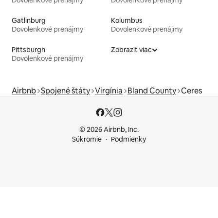
Gatlinburg
Kolumbus
Dovolenkové prenájmy
Dovolenkové prenájmy
Pittsburgh
Zobraziť viac
Dovolenkové prenájmy
Airbnb
Spojené štáty
Virgínia
Bland County
Ceres
© 2026 Airbnb, Inc.
Súkromie
Podmienky