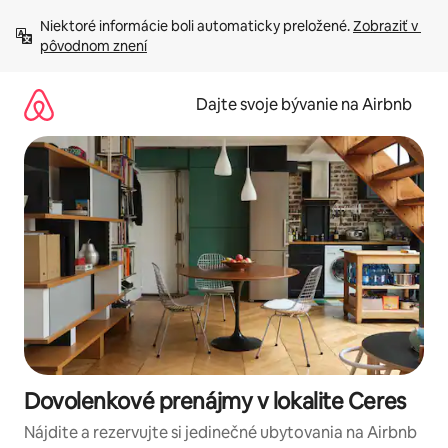
Preskočiť
Niektoré informácie boli automaticky preložené. 
Zobraziť v 
na
pôvodnom znení
obsah.
Dajte svoje bývanie na Airbnb
Dovolenkové prenájmy v lokalite Ceres
Nájdite a rezervujte si jedinečné ubytovania na Airbnb