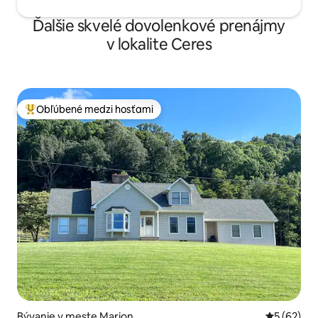
Ďalšie skvelé dovolenkové prenájmy
v lokalite Ceres
Obľúbené medzi hosťami
Najobľúbenejšie medzi hosťami
Bývanie v meste Marion
Priemerné 
5 (62)