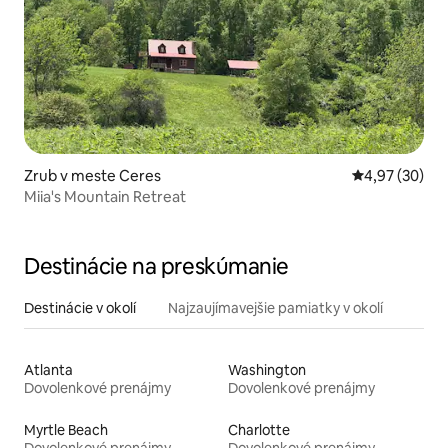
Zrub v meste Ceres
Priemerné oho
4,97 (30)
Miia's Mountain Retreat
Destinácie na preskúmanie
Destinácie v okolí
Najzaujímavejšie pamiatky v okolí
Atlanta
Washington
Dovolenkové prenájmy
Dovolenkové prenájmy
Myrtle Beach
Charlotte
Dovolenkové prenájmy
Dovolenkové prenájmy