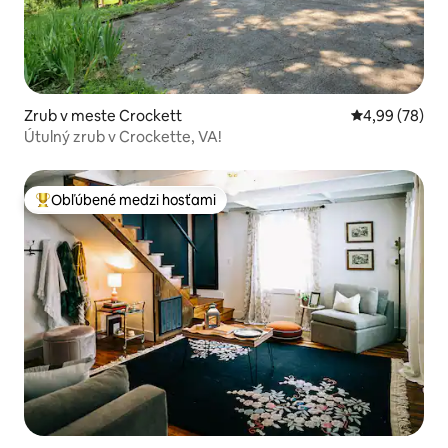
Zrub v meste Crockett
Priemerné oho
4,99 (78)
Útulný zrub v Crockette, VA!
Obľúbené medzi hosťami
Najobľúbenejšie medzi hosťami