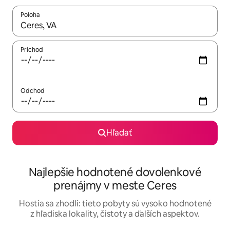
Poloha
Keď budú výsledky k dispozícii, môžete si ich prechádzať pom
Príchod
Odchod
Hľadať
Najlepšie hodnotené dovolenkové
prenájmy v meste Ceres
Hostia sa zhodli: tieto pobyty sú vysoko hodnotené
z hľadiska lokality, čistoty a ďalších aspektov.