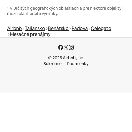
* V určitých geografických oblastiach a pre niektoré objekty
môžu platiť určité výnimky.
Airbnb
Taliansko
Benátsko
Padova
Celegato
Mesačné prenájmy
© 2026 Airbnb, Inc.
Súkromie
Podmienky