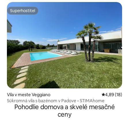
Superhostiteľ
Superhostiteľ
Vila v meste Veggiano
Priemerné oho
4,89 (18)
Súkromná vila s bazénom v Padove • STIMAhome
Pohodlie domova a skvelé mesačné
ceny