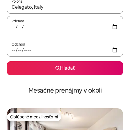
Poloha
Keď budú výsledky k dispozícii, môžete si ich prechádzať pom
Príchod
Odchod
Hľadať
Mesačné prenájmy v okolí
Obľúbené medzi hosťami
Obľúbené medzi hosťami