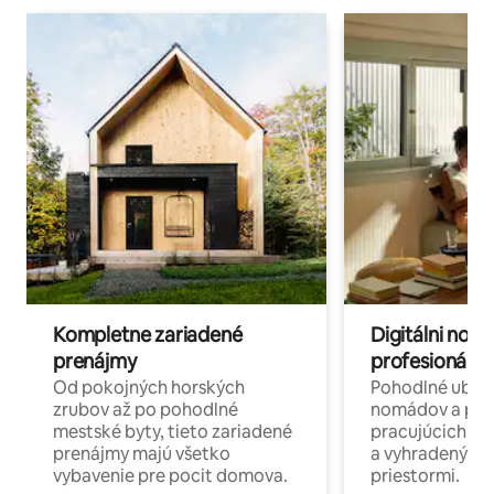
Kompletne zariadené
Digitálni nomá
prenájmy
profesionáli 
Od pokojných horských
Pohodlné ubyto
zrubov až po pohodlné
nomádov a pro
mestské byty, tieto zariadené
pracujúcich na 
prenájmy majú všetko
a vyhradenými
vybavenie pre pocit domova.
priestormi.