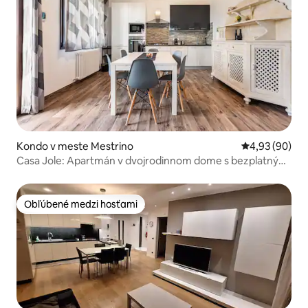
Kondo v meste Mestrino
Priemerné oho
4,93 (90)
Casa Jole: Apartmán v dvojrodinnom dome s bezplatným
parkovaním v objekte
Obľúbené medzi hosťami
Obľúbené medzi hosťami