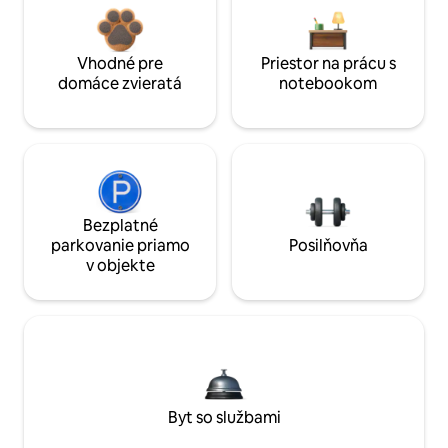
Vhodné pre
Priestor na prácu s
domáce zvieratá
notebookom
Bezplatné
parkovanie priamo
Posilňovňa
v objekte
Byt so službami