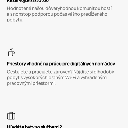
Rezervujte s istotou
Hodnotené našou dôveryhodnou komunitou hostí
a s nonstop podporou počas vášho predĺženého
pobytu.
Priestory vhodné na prácu pre digitálnych nomádov
Cestujete a pracujete zároveň? Nájdite si dlhodobý
pobyt s vysokorýchlostným Wi-Fi a vyhradenými
pracovnými priestormi.
Hľadáte byty so službami?