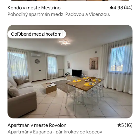
Kondo v meste Mestrino
Priemerné oho
4,98 (44)
Pohodlný apartmán medzi Padovou a Vicenzou.
Obľúbené medzi hosťami
Obľúbené medzi hosťami
Apartmán v meste Rovolon
Priemerné 
5 (16)
Apartmány Euganea - pár krokov od kopcov