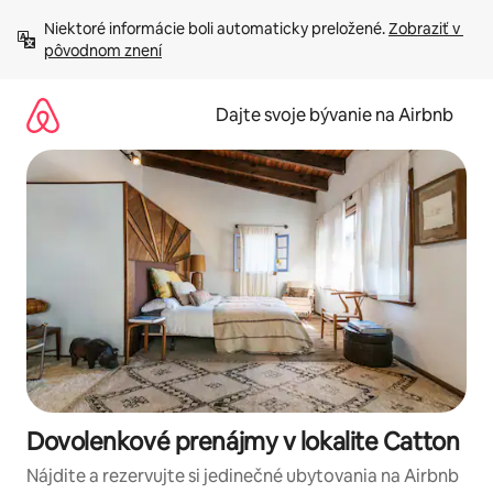
Preskočiť
Niektoré informácie boli automaticky preložené. 
Zobraziť v 
na
pôvodnom znení
obsah.
Dajte svoje bývanie na Airbnb
Dovolenkové prenájmy v lokalite Catton
Nájdite a rezervujte si jedinečné ubytovania na Airbnb