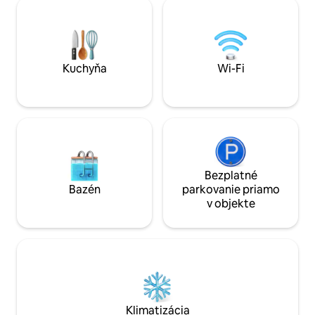
prípade potreby je možné zabezpečiť
rodinnou spálňou 
kompletné anglické raňajky. Bezplatné
Príjemná základňa 
vyzdvihnutie po 17.00 hod. zo Steel Rigg
a iných pamiatok v 
a bezplatné vysadenie pred 9.00 hod.
výnimočných príro
Vhodné aj pre psov. Malá fritéza Airfryer,
malá mraznička a chladnička.
Kuchyňa
Wi-Fi
Bezplatné
Bazén
parkovanie priamo
v objekte
Klimatizácia