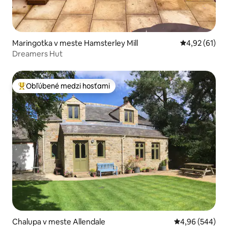
Maringotka v meste Hamsterley Mill
Priemerné oho
4,92 (61)
Dreamers Hut
Obľúbené medzi hosťami
Najobľúbenejšie medzi hosťami
Chalupa v meste Allendale
Priemerné ohod
4,96 (544)