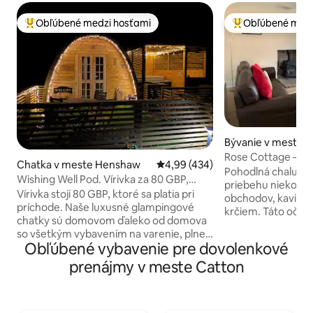
Obľúbené medzi hosťami
Obľúbené medz
Najobľúbenejšie medzi hosťami
Najobľúbenejšie 
Bývanie v meste A
Rose Cottage – ce
Chatka v meste Henshaw
Priemerné ohodnotenie 4,99 z 5
4,99 (434)
Pohodlná chalupa a
Wishing Well Pod. Vírivka za 80 GBP,
priebehu niekoľký
platba pri príchode.
Vírivka stojí 80 GBP, ktoré sa platia pri
obchodov, kaviarn
príchode. Naše luxusné glampingové
krčiem. Táto očar
chatky sú domovom ďaleko od domova
pochádza zo 17. st
so všetkým vybavením na varenie, plne
súčasnej rodine už
Obľúbené vybavenie pre dovolenkové
vybavenou vlastnou kúpeľňou,
láskyplne zrekon
manželskou posteľou a rozkladacou
prenájmy v meste Catton
štandard. Rozložte sa na 3 poschodiach
pohovkou. Poskytujeme šampón,
so slnečným saló
kondicionér, sprchový gél a mydlo.
jedálňou, spálňou
Poskytujeme kontinentálne raňajky. V
posteľou a jednol