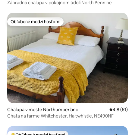
Záhradná chalupa v pokojnom údolí North Pennine
Obľúbené medzi hosťami
Obľúbené medzi hosťami
Chalupa v meste Northumberland
Priemerné o
4,8 (61)
Chata na farme Whitchester, Haltwhistle, NE490NF