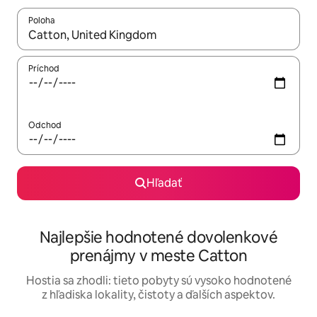
Poloha
Keď budú výsledky k dispozícii, môžete si ich prechádzať pom
Príchod
Odchod
Hľadať
Najlepšie hodnotené dovolenkové
prenájmy v meste Catton
Hostia sa zhodli: tieto pobyty sú vysoko hodnotené
z hľadiska lokality, čistoty a ďalších aspektov.