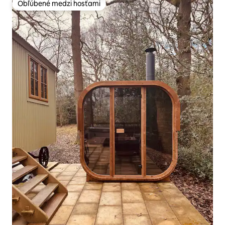
Obľúbené medzi hosťami
Obľúbené medzi hosťami