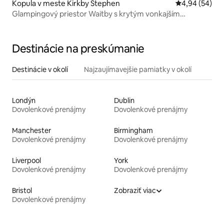
Kopula v meste Kirkby Stephen
Priemerné oho
4,94 (54)
Glampingový priestor Waitby s krytým vonkajším
priestorom
Destinácie na preskúmanie
Destinácie v okolí
Najzaujímavejšie pamiatky v okolí
Londýn
Dublin
Dovolenkové prenájmy
Dovolenkové prenájmy
Manchester
Birmingham
Dovolenkové prenájmy
Dovolenkové prenájmy
Liverpool
York
Dovolenkové prenájmy
Dovolenkové prenájmy
Bristol
Zobraziť viac
Dovolenkové prenájmy