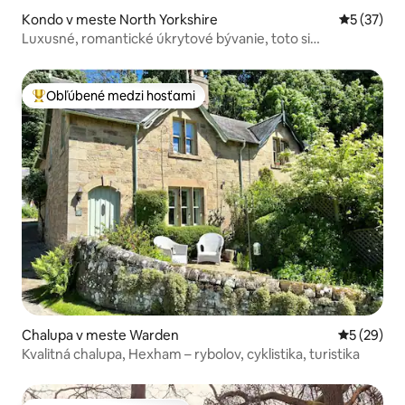
Kondo v meste North Yorkshire
Priemerné 
5 (37)
Luxusné, romantické úkrytové bývanie, toto si
nenechajte ujsť…
Obľúbené medzi hosťami
Najobľúbenejšie medzi hosťami
Chalupa v meste Warden
Priemerné 
5 (29)
Kvalitná chalupa, Hexham – rybolov, cyklistika, turistika