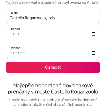
Nájdite a rezervujte si jedinečné ubytovania na Airbnb
Poloha
Keď budú výsledky k dispozícii, môžete si ich prechádzať pom
Príchod
Odchod
Hľadať
Najlepšie hodnotené dovolenkové
prenájmy v meste Castello Roganzuolo
Hostia sa zhodli: tieto pobyty sú vysoko hodnotené
z hľadiska lokality, čistoty a ďalších aspektov.