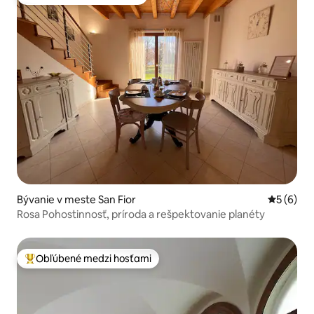
Obľúbené medzi hosťami
Bývanie v meste San Fior
Priemerné
5 (6)
Rosa Pohostinnosť, príroda a rešpektovanie planéty
Obľúbené medzi hosťami
Najobľúbenejšie medzi hosťami