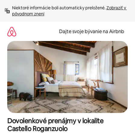
Preskočiť
Niektoré informácie boli automaticky preložené. 
Zobraziť v 
na
pôvodnom znení
obsah.
Dajte svoje bývanie na Airbnb
Dovolenkové prenájmy v lokalite
Castello Roganzuolo