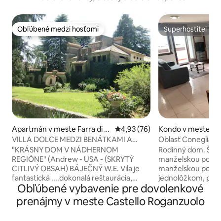
Obľúbené medzi hosťami
Superhostiteľ
Obľúbené medzi hosťami
Superhostiteľ
Apartmán v meste Farra di S
Priemerné ohodnotenie 4,93 z 
4,93 (76)
Kondo v meste Sa
oligo
ano
VILLA DOLCE MEDZI BENÁTKAMI A
Oblasť Conegliano 
DOLOMITAMI „ZÓNA PROSECCO“
Holiday
"KRÁSNY DOM V NÁDHERNOM
Rodinný dom. Štyri
REGIÓNE" (Andrew - USA - (SKRYTÝ
manželskou posteľ
CITLIVÝ OBSAH) BÁJEČNÝ W.E. Vila je
manželskou posteľ
fantastická ....dokonalá reštaurácia,
jednolôžkom, pln
Obľúbené vybavenie pre dovolenkové
fantastické detaily a starožitný nábytok
dve kúpeľne so sp
(Giulio - AUS - (SKRYTÝ CITLIVÝ OBSAH)
najväčšia má aj vaň
prenájmy v meste Castello Roganzuolo
KRÁSNY!!! Dream house (Nicola - I -
dobre rozmiestnen
(CITLIVÝ OBSAH SKRYTÝ) “Villa Dolce” je
rozdelené na viac