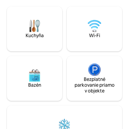
veľký dom architektonickej hodnoty,
štvorcových, aby 
ponorený do veľmi veľkého parku v
komfort pre tých, 
"srdci oblasti Prosecco" len 45 minút
skupina. Sme V
jazdy od Benátok a 60 minút od Cortina
50 km od Benátok,
D'Ampezzo. Teplý a príjemný pobyt na
D'Ampezzo, 130 km
troch poschodiach, starostlivo
Pordenone, 28 km od T
zariadené: ideálne miesto na strávenie
výjazdu z diaľnice
Kuchyňa
Wi-Fi
chvíle relaxácie a vysnívanú dovolenku.
Conegliano.
Ubytovanie: Budete mať 1 trojlôžkovú
spálňu, 2 dvojlôžkové spálne, každá s
kúpeľňou, kompletné s vaňou alebo
sprchovacím kútom, umývadlo, bidet, 1
ďalšiu spálňu s "francúzskou" posteľou a
WC, obývaciu izbu s krbom Ľudovíta XV,
jedáleň, zábavnú miestnosť, kuchyňu,
Bezplatné
PODKROVIE s klimatizáciou, krb a
Bazén
parkovanie priamo
obývaciu izbu. Klimatizácia je prítomná
v objekte
len v podkroví, pretože vo zvyšku domu
je teplota príjemne chladná vďaka
veľkosti miestností a ich konštrukčnej
konformácii. V záhrade: budete mať
nádherný park s monumentálnymi
stromami, ktoré vám tiež umožnia
obedovať vonku alebo si jednoducho