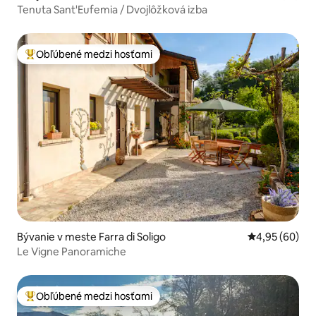
Tenuta Sant'Eufemia / Dvojlôžková izba
Obľúbené medzi hosťami
Najobľúbenejšie medzi hosťami
Bývanie v meste Farra di Soligo
Priemerné oho
4,95 (60)
Le Vigne Panoramiche
Obľúbené medzi hosťami
Najobľúbenejšie medzi hosťami