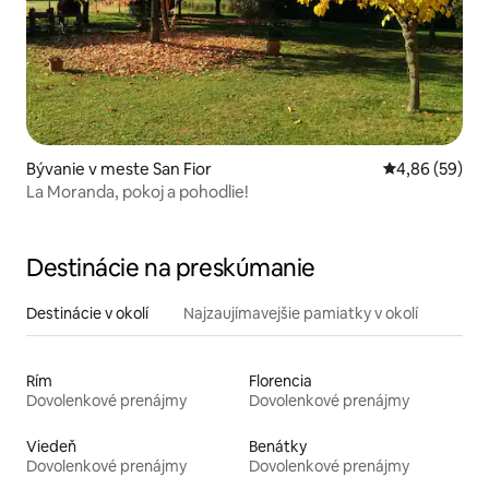
Bývanie v meste San Fior
Priemerné oho
4,86 (59)
La Moranda, pokoj a pohodlie!
Destinácie na preskúmanie
Destinácie v okolí
Najzaujímavejšie pamiatky v okolí
Rím
Florencia
Dovolenkové prenájmy
Dovolenkové prenájmy
Viedeň
Benátky
Dovolenkové prenájmy
Dovolenkové prenájmy