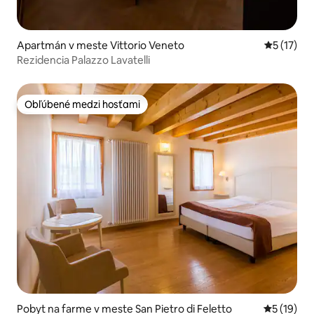
Apartmán v meste Vittorio Veneto
Priemerné
5 (17)
Rezidencia Palazzo Lavatelli
Obľúbené medzi hosťami
Obľúbené medzi hosťami
Pobyt na farme v meste San Pietro di Feletto
Priemerné 
5 (19)