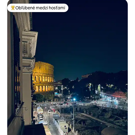
Obľúbené medzi hosťami
Najobľúbenejšie medzi hosťami