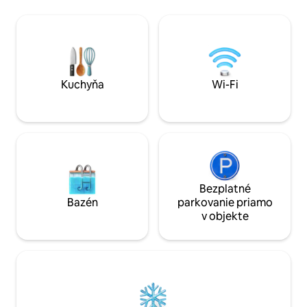
posteľou, klimatizáciou s režimom
tejto oblasti zried
teplého/studeného invertora,
Vysokorýchlostné 
bezplatným Wi-Fi pripojením, 43-
príchod a nepretrž
palcovou inteligentnou televíziou,
vybavená kuchyňa
indukčnou varnou doskou, elektrickou
základným vybaven
rúrou, práčkou, umývačkou riadu,
Klimatizácia – 10 m
riadom a riadom, dvoma kúpeľňami so
Fiumicino – 30 min
Kuchyňa
Wi-Fi
sprchovacím kútom a vaňou, posteľnou
minút od pobrežia
bielizňou a uterákmi, ha...
výstaviska Fiera d
Bezplatné
Bazén
parkovanie priamo
v objekte