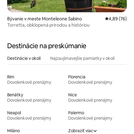
Bývanie v meste Monteleone Sabino
Priemerné oho
4,89 (76)
Torretta, obklopená prírodou a históriou
Destinácie na preskúmanie
Destinácie v okolí
Najzaujímavejšie pamiatky v okolí
Rím
Florencia
Dovolenkové prenájmy
Dovolenkové prenájmy
Benátky
Nice
Dovolenkové prenájmy
Dovolenkové prenájmy
Neapol
Palermo
Dovolenkové prenájmy
Dovolenkové prenájmy
Miláno
Zobraziť viac