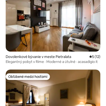
Dovolenkové bývanie v meste Pietralata
Priemerné
5 (12)
Elegantný pobyt v Ríme · Moderné a útulné · acasadigio it
Obľúbené medzi hosťami
Obľúbené medzi hosťami