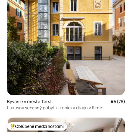
Bývanie v meste Terst
Priemerné 
5 (78)
Luxusný secesný pobyt • Ikonický dizajn v Ríme
Obľúbené medzi hosťami
Najobľúbenejšie medzi hosťami