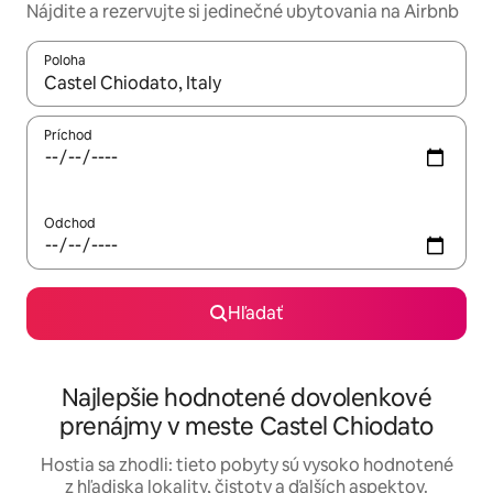
Nájdite a rezervujte si jedinečné ubytovania na Airbnb
Poloha
Keď budú výsledky k dispozícii, môžete si ich prechádzať pom
Príchod
Odchod
Hľadať
Najlepšie hodnotené dovolenkové
prenájmy v meste Castel Chiodato
Hostia sa zhodli: tieto pobyty sú vysoko hodnotené
z hľadiska lokality, čistoty a ďalších aspektov.