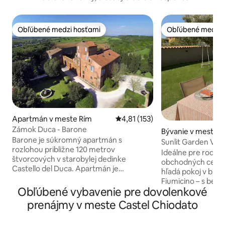
Obľúbené medzi hosťami
Obľúbené medzi 
Obľúbené medzi hosťami
Obľúbené medzi 
Apartmán v meste Rím
Priemerné ohodnotenie 4,81 z 5
4,81 (153)
Zámok Duca - Barone
Bývanie v meste Pi
Barone je súkromný apartmán s
e
Sunlit Garden Villa
rozlohou približne 120 metrov
30 minút do Ríma
Ideálne pre rodiny,
štvorcových v starobylej dedinke
obchodných cestuj
Castello del Duca. Apartmán je
hľadá pokoj v blízk
vybavený všetkým pohodlím a dôrazom
Fiumicino – s bez
na povrchové úpravy, s krásnou
Obľúbené vybavenie pre dovolenkové
okamžitým samo
starožitnou terakotovou podlahou,
ubytovaním. – 3 priestranné spálne -
prenájmy v meste Castel Chiodato
spálňou s manželskou posteľou,
Súkromná záhrada
medziposchodím s manželskou
posedením – Bezpl