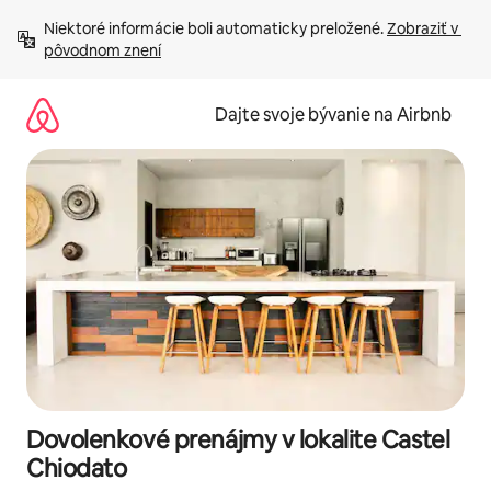
Preskočiť
Niektoré informácie boli automaticky preložené. 
Zobraziť v 
na
pôvodnom znení
obsah.
Dajte svoje bývanie na Airbnb
Dovolenkové prenájmy v lokalite Castel
Chiodato