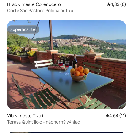
Hrad v meste Collenocello
Priemerné oh
4,83 (6)
Corte San Pastore Poloha butiku
Superhostiteľ
Superhostiteľ
Vila v meste Tivoli
Priemerné oh
4,64 (11)
Terasa Quintiliolo - nádherný výhľad