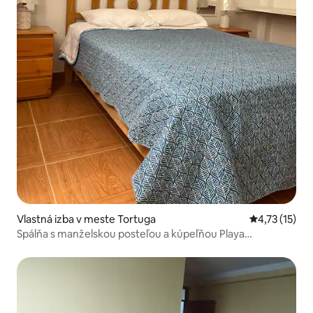
Vlastná izba v meste Tortuga
Priemerné oh
4,73 (15)
Spálňa s manželskou posteľou a kúpeľňou Playa
TORTUGAS CASMA