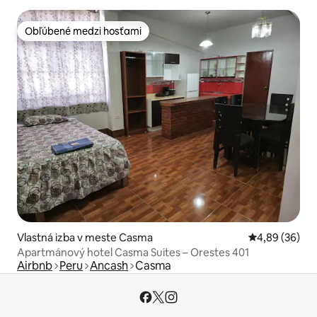
Obľúbené medzi hosťami
Obľúbené medzi hosťami
Vlastná izba v meste Casma
Priemerné oho
4,89 (36)
Apartmánový hotel Casma Suites – Orestes 401
Airbnb
Peru
Ancash
Casma