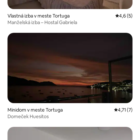
Vlastná izba v meste Tortuga
Priemerné 
4,6 (5)
Manželská izba – Hostal Gabriela
Minidom v meste Tortuga
Priemerné o
4,71 (7)
Domeček Huesitos