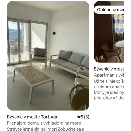
Obľúbené medzi 
Obľúbené medzi 
Bývanie v meste T
Apartmán s výhľa
de Tortugas
Užite si niekoľko 
útulnom apartmán
ktorý je ideálny p
priateľov až do 4 o
zariadený a vybav
prvkami pre pohod
Funkcie: 4 lôžka Oceanview Vybavená
Bývanie v meste Tortuga
Priemerné ohodnotenie 5 z
5 (3)
kuchyňa Obývacia jedáleň a kompletná
Prenájom domu s výhľadom na more
kúpeľňa rodinná atmosféra a uvoľnenie.
Strávte letné dni pri mori Zobuďte sa s