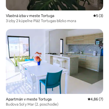
Vlastná izba v meste Tortuga
Priemerné
5 (3)
3 izby 2 kúpeľne Pláž Tortugas blízko mora
Apartmán v meste Tortuga
Priemerné oh
4,86 (7)
Budova Sol y Mar (2. poschodie)