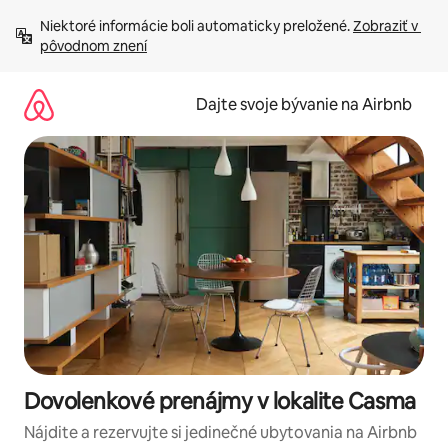
Preskočiť
Niektoré informácie boli automaticky preložené. 
Zobraziť v 
na
pôvodnom znení
obsah.
Dajte svoje bývanie na Airbnb
Dovolenkové prenájmy v lokalite Casma
Nájdite a rezervujte si jedinečné ubytovania na Airbnb