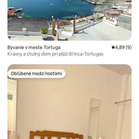
Bývanie v meste Tortuga
Priemerné oh
4,89 (9)
Krásny a útulný dom pri pláži El Inca-Tortugas
Obľúbené medzi hosťami
Obľúbené medzi hosťami