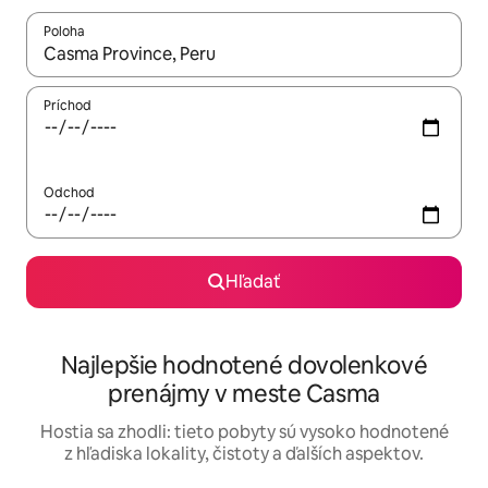
Poloha
Keď budú výsledky k dispozícii, môžete si ich prechádzať pom
Príchod
Odchod
Hľadať
Najlepšie hodnotené dovolenkové
prenájmy v meste Casma
Hostia sa zhodli: tieto pobyty sú vysoko hodnotené
z hľadiska lokality, čistoty a ďalších aspektov.