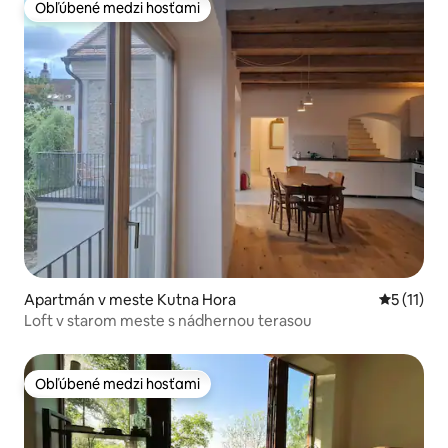
Obľúbené medzi hosťami
Obľúbené medzi hosťami
Apartmán v meste Kutna Hora
Priemerné
5 (11)
Loft v starom meste s nádhernou terasou
Obľúbené medzi hosťami
Obľúbené medzi hosťami