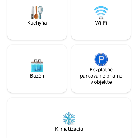
Možno absolvovať mnoho výletov po
oddýchnite pri krb
okolí – Vyhlídka Máj, Pikovická ihla, vodná
terase a pozorova
nádrž Slapy alebo len obyčajná
Parkovanie hneď v
prechádzka v miestnom lese.
Kuchyňa
Wi-Fi
Bezplatné
Bazén
parkovanie priamo
v objekte
Klimatizácia