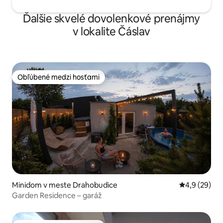
Ďalšie skvelé dovolenkové prenájmy
v lokalite Čáslav
Obľúbené medzi hosťami
Obľúbené medzi hosťami
Minidom v meste Drahobudice
Priemerné oh
4,9 (29)
Garden Residence – garáž