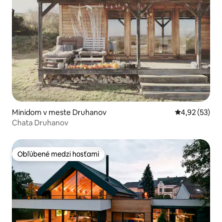
Minidom v meste Druhanov
Priemerné oho
4,92 (53)
Chata Druhanov
Obľúbené medzi hosťami
Obľúbené medzi hosťami