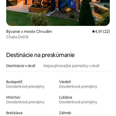
Bývanie v meste Chrudim
Priemerné oh
4,91 (22)
Chata Ostříž
Destinácie na preskúmanie
Destinácie v okolí
Najzaujímavejšie pamiatky v okolí
Budapešť
Viedeň
Dovolenkové prenájmy
Dovolenkové prenájmy
Mníchov
Ľubľana
Dovolenkové prenájmy
Dovolenkové prenájmy
Bratislava
Záhreb