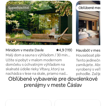
Superhostiteľ
Obľúbené medzi 
Superhostiteľ
Obľúbené medzi 
Minidom v meste Davle
Priemerné ohodnotenie 4,9 z 5
4,9 (119)
Hausbót v meste 
Malý dom a sauna s výhľadom / 30 minút
Houseboat plávajú
od Prahy
Užite si pobyt v malom modernom
Tento jedinečný, r
domčeku s úchvatným výhľadom na
zamilujete. Absol
skalnaté údolie rieky Vltavy, ktorý sa
vyrobený s veľkou 
nachádza v lese na skale, priamo nad
pohodlie. Zažijet
Obľúbené vybavenie pre dovolenkové
ostrovom sv. Kiliána, kde bol v roku 999
pobyt a nebudete 
založený jeden z prvých mužských
loviť ryby, len poz
prenájmy v meste Čáslav
kláštorov v českých krajinách. K
rýb alebo vyskúša
dispozícii je sauna a vonkajšia vírivka.
Hausbót je vybav
Vyhradené miesto na parkovanie a
posteľou a detsko
autobusová zastávka sú vzdialené 5
deti. Svoj zážitok
minút chôdze z kopca po pešej ceste.
v plne vybavenej k