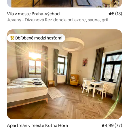
Vila v meste Praha-východ
Priemerné
5 (13)
Jevany - Dizajnová Rezidencia pri jazere, sauna, gril
Obľúbené medzi hosťami
Najobľúbenejšie medzi hosťami
Apartmán v meste Kutna Hora
Priemerné oho
4,99 (77)