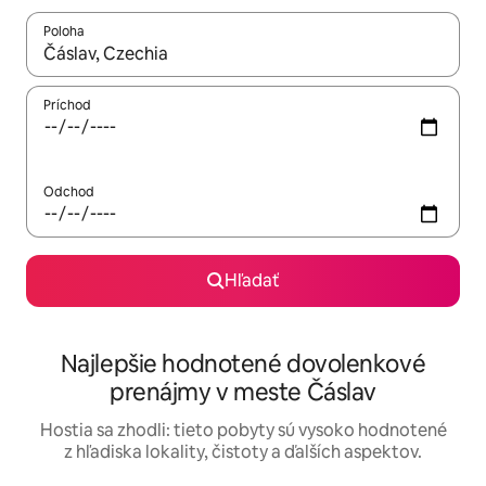
Poloha
Keď budú výsledky k dispozícii, môžete si ich prechádzať pom
Príchod
Odchod
Hľadať
Najlepšie hodnotené dovolenkové
prenájmy v meste Čáslav
Hostia sa zhodli: tieto pobyty sú vysoko hodnotené
z hľadiska lokality, čistoty a ďalších aspektov.