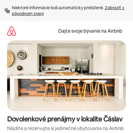
Preskočiť
Niektoré informácie boli automaticky preložené. 
Zobraziť v 
na
pôvodnom znení
obsah.
Dajte svoje bývanie na Airbnb
Dovolenkové prenájmy v lokalite Čáslav
Nájdite a rezervujte si jedinečné ubytovania na Airbnb