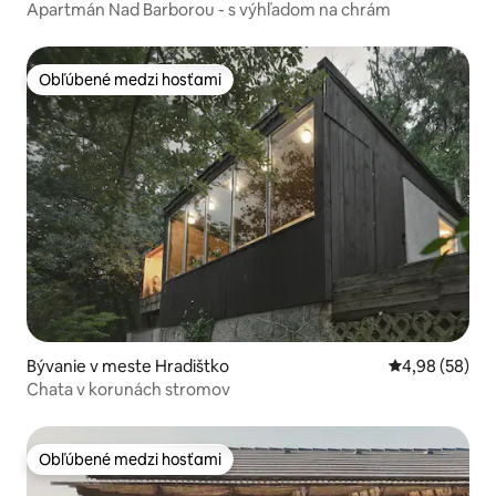
Apartmán Nad Barborou - s výhľadom na chrám
Obľúbené medzi hosťami
Obľúbené medzi hosťami
Bývanie v meste Hradištko
Priemerné oho
4,98 (58)
Chata v korunách stromov
Obľúbené medzi hosťami
Obľúbené medzi hosťami