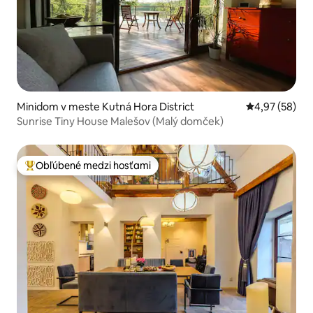
Minidom v meste Kutná Hora District
Priemerné oho
4,97 (58)
Sunrise Tiny House Malešov (Malý domček)
Obľúbené medzi hosťami
Najobľúbenejšie medzi hosťami