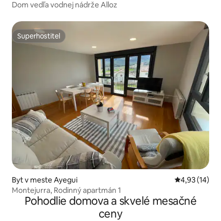
Dom vedľa vodnej nádrže Alloz
Superhostiteľ
Superhostiteľ
Byt v meste Ayegui
Priemerné oho
4,93 (14)
Montejurra, Rodinný apartmán 1
Pohodlie domova a skvelé mesačné
ceny