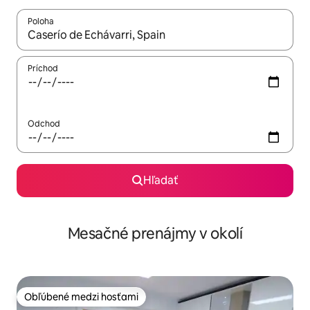
Poloha
Keď budú výsledky k dispozícii, môžete si ich prechádzať pom
Príchod
Odchod
Hľadať
Mesačné prenájmy v okolí
Obľúbené medzi hosťami
Obľúbené medzi hosťami