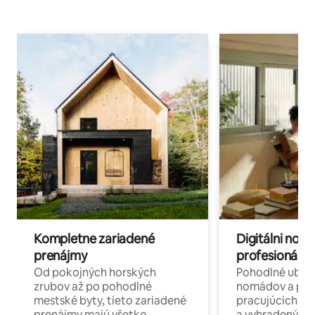
Kompletne zariadené
Digitálni nomá
prenájmy
profesionáli 
Od pokojných horských
Pohodlné ubyto
zrubov až po pohodlné
nomádov a pro
mestské byty, tieto zariadené
pracujúcich na 
prenájmy majú všetko
a vyhradenými