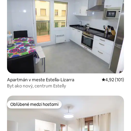
Apartmán v meste Estella-Lizarra
Priemerné oho
4,92 (101)
Byt ako nový, centrum Estelly
Obľúbené medzi hosťami
Obľúbené medzi hosťami