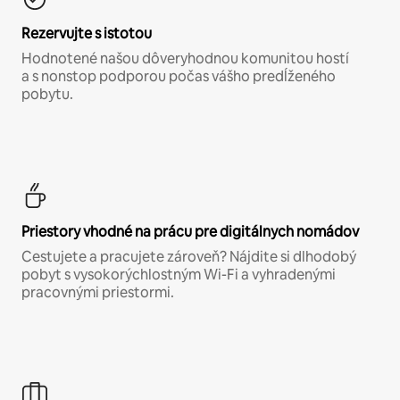
Rezervujte s istotou
Hodnotené našou dôveryhodnou komunitou hostí
a s nonstop podporou počas vášho predĺženého
pobytu.
Priestory vhodné na prácu pre digitálnych nomádov
Cestujete a pracujete zároveň? Nájdite si dlhodobý
pobyt s vysokorýchlostným Wi-Fi a vyhradenými
pracovnými priestormi.