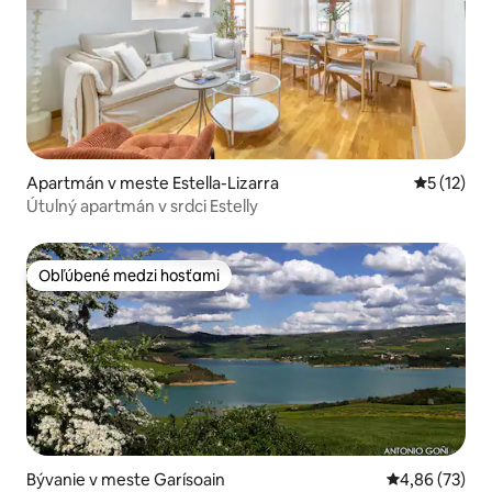
Apartmán v meste Estella-Lizarra
Priemerné
5 (12)
Útulný apartmán v srdci Estelly
Obľúbené medzi hosťami
Obľúbené medzi hosťami
Bývanie v meste Garísoain
Priemerné oho
4,86 (73)