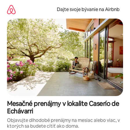
Preskočiť
na
Dajte svoje bývanie na Airbnb
obsah.
Mesačné prenájmy v lokalite Caserío de
Echávarri
Objavujte dlhodobé prenájmy na mesiac alebo viac, v
ktorých sa budete cítiť ako doma.