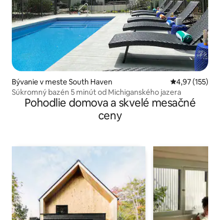
Bývanie v meste South Haven
Priemerné ohod
4,97 (155)
Súkromný bazén 5 minút od Michiganského jazera
Pohodlie domova a skvelé mesačné
ceny