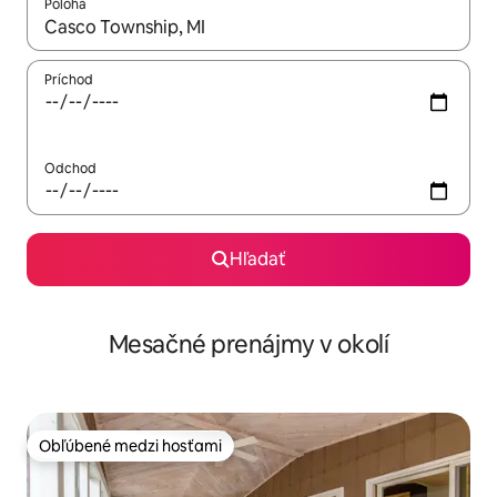
Poloha
Keď budú výsledky k dispozícii, môžete si ich prechádzať pom
Príchod
Odchod
Hľadať
Mesačné prenájmy v okolí
Obľúbené medzi hosťami
Obľúbené medzi hosťami