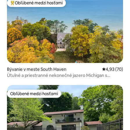
Obľúbené medzi hosťami
Najobľúbenejšie medzi hosťami
Bývanie v meste South Haven
Priemerné oho
4,93 (70)
Útulné a priestranné nekonečné jazero Michigan s
vírivkou!
Obľúbené medzi hosťami
Obľúbené medzi hosťami