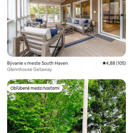
Bývanie v meste South Haven
Priemerné ohod
4,88 (105)
Glennhouse Getaway
Obľúbené medzi hosťami
Obľúbené medzi hosťami