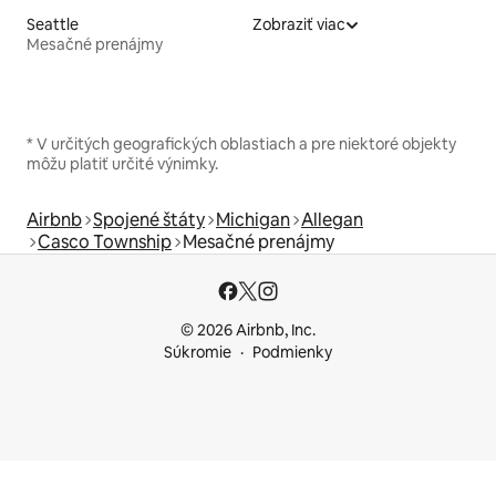
Seattle
Zobraziť viac
Mesačné prenájmy
* V určitých geografických oblastiach a pre niektoré objekty
môžu platiť určité výnimky.
Airbnb
Spojené štáty
Michigan
Allegan
Casco Township
Mesačné prenájmy
© 2026 Airbnb, Inc.
Súkromie
Podmienky