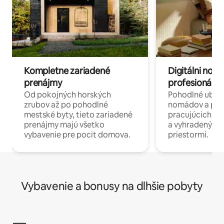
Kompletne zariadené
Digitálni nomá
prenájmy
profesionáli 
Od pokojných horských
Pohodlné ubyto
zrubov až po pohodlné
nomádov a pro
mestské byty, tieto zariadené
pracujúcich na 
prenájmy majú všetko
a vyhradenými
vybavenie pre pocit domova.
priestormi.
Vybavenie a bonusy na dlhšie pobyty