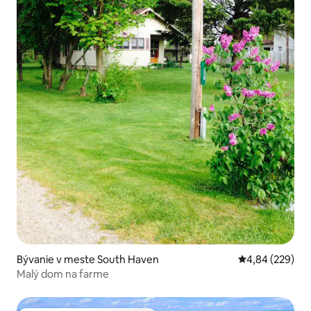
Bývanie v meste South Haven
Priemerné ohod
4,84 (229)
Malý dom na farme