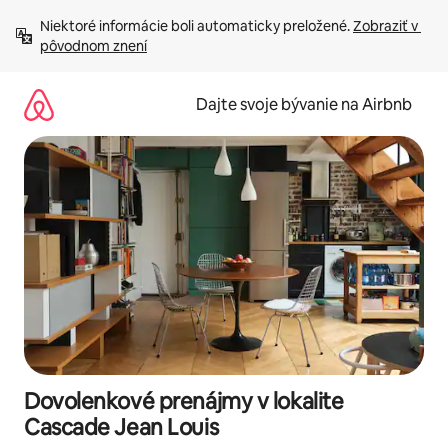
Preskočiť
Niektoré informácie boli automaticky preložené. 
Zobraziť v 
na
pôvodnom znení
obsah.
Dajte svoje bývanie na Airbnb
Dovolenkové prenájmy v lokalite
Cascade Jean Louis