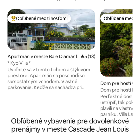
Obľúbené medzi hosťami
Obľúbené medzi 
Najobľúbenejšie medzi hosťami
Obľúbené medzi 
Apartmán v meste Baie Diamant
Priemerné ohodnotenie 5 z 
5 (13)
* Kyo Villa *
Uvoľnite sa v tomto tichom a štýlovom
priestore. Apartmán na poschodí so
samostatným vchodom. Vlastné
Dom pre hostí v m
parkovanie. Keďže sa nachádza pri
cos
Dom pre hostí La 
oceáne, môžete tam obdivovať
apartmán)
Perfektné dostať 
úchvatné západy slnka. V záujme vášho
ustúpiť, tak pokojn
zdravia je v tomto bývaní ZAKÁZANÉ
plavili na vlastn
FAJČENIE. Každá izba je vybavená
parníku. Villa La Romance Kreol
kúpeľňou, WC, umývadlom,
Obľúbené vybavenie pre dovolenkové
komfortne a elega
klimatizáciou, televízorom a
vybavený rekreač
prenájmy v meste Cascade Jean Louis
chladničkou. Nachádzame sa približne
nádhernom údolí R
1 km od Baie aux Huîtres a 3 km od Port
romantická dedina