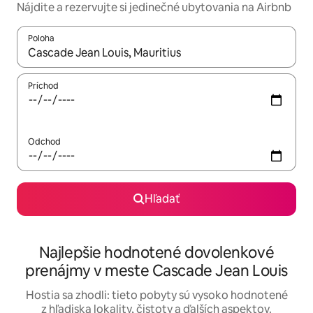
Nájdite a rezervujte si jedinečné ubytovania na Airbnb
Poloha
Keď budú výsledky k dispozícii, môžete si ich prechádzať pom
Príchod
Odchod
Hľadať
Najlepšie hodnotené dovolenkové
prenájmy v meste Cascade Jean Louis
Hostia sa zhodli: tieto pobyty sú vysoko hodnotené
z hľadiska lokality, čistoty a ďalších aspektov.