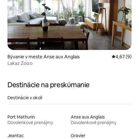
Bývanie v meste Anse aux Anglais
Priemerné oh
4,67 (9)
Lakaz Zoizo
Destinácie na preskúmanie
Destinácie v okolí
Port Mathurin
Anse aux Anglais
Dovolenkové prenájmy
Dovolenkové prenájmy
Jeantac
Gravier