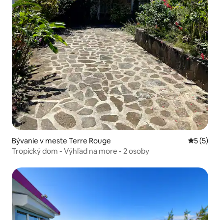
Bývanie v meste Terre Rouge
Priemerné
5 (5)
Tropický dom - Výhľad na more - 2 osoby