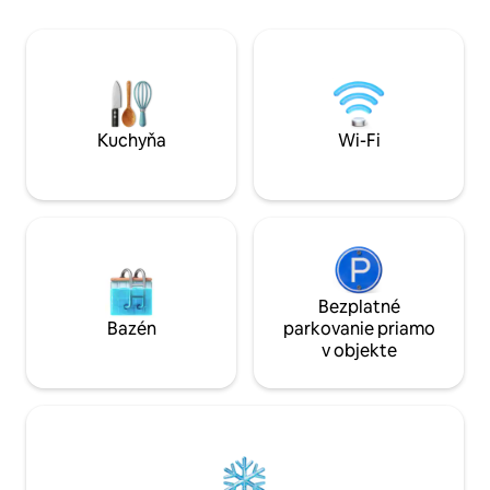
Mathurin. Autobusová zastávka je
pobrežím Rodrigues
vzdialená 50 m. Letisková kyvadlová
celého sveta sem 
doprava za 10 € v každom smere.
pre pokojnú atmosf
kitesurf spot, turi
šnorchlovanie, pot
očarujúce aktivity.
Kuchyňa
Wi-Fi
Bezplatné
Bazén
parkovanie priamo
v objekte