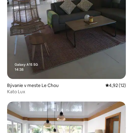
Bývanie v meste Le Chou
Priemerné oh
4,92 (12)
Kato Lux