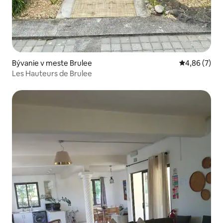
Bývanie v meste Brulee
Priemerné oh
4,86 (7)
Les Hauteurs de Brulee