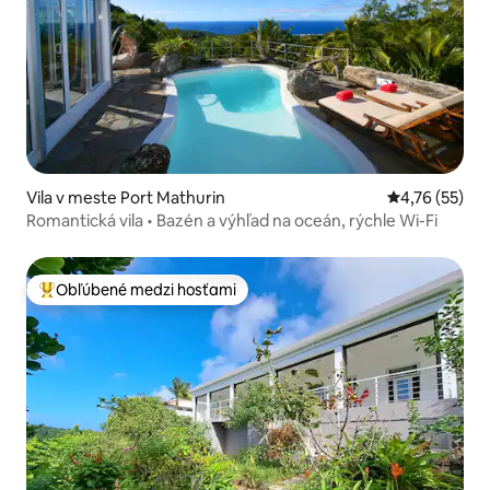
Vila v meste Port Mathurin
Priemerné oho
4,76 (55)
Romantická vila • Bazén a výhľad na oceán, rýchle Wi-Fi
Obľúbené medzi hosťami
Najobľúbenejšie medzi hosťami