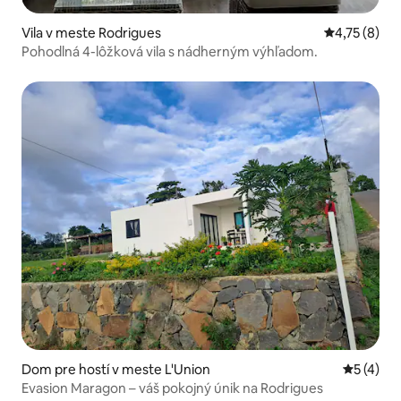
Vila v meste Rodrigues
Priemerné o
4,75 (8)
Pohodlná 4-lôžková vila s nádherným výhľadom.
Dom pre hostí v meste L'Union
Priemerné
5 (4)
Evasion Maragon – váš pokojný únik na Rodrigues