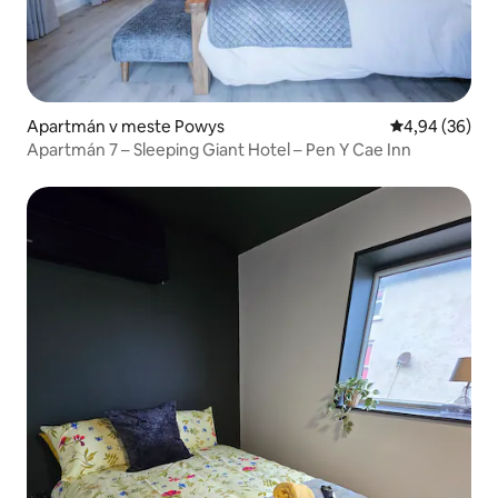
Apartmán v meste Powys
Priemerné oho
4,94 (36)
Apartmán 7 – Sleeping Giant Hotel – Pen Y Cae Inn