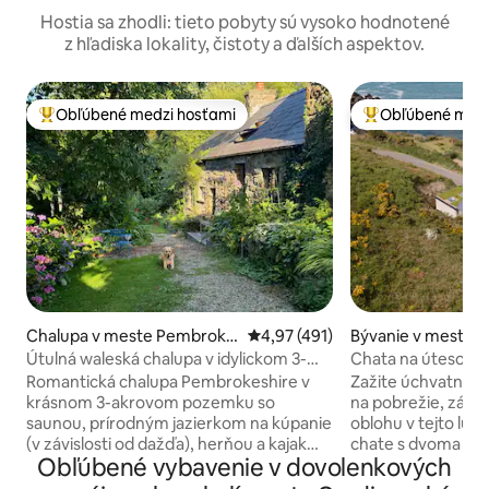
Hostia sa zhodli: tieto pobyty sú vysoko hodnotené
z hľadiska lokality, čistoty a ďalších aspektov.
Obľúbené medzi hosťami
Obľúbené medz
Najobľúbenejšie medzi hosťami
Najobľúbenejšie 
Chalupa v meste Pembroke
Priemerné ohodnotenie 4,97 z 5
4,97 (491)
Bývanie v meste T
shire
Útulná waleská chalupa v idylickom 3-
Chata na útesoch 
akrovom areáli
panoramatickým 
Romantická chalupa Pembrokeshire v
Zažite úchvatný p
krásnom 3-akrovom pozemku so
na pobrežie, zápa
saunou, prírodným jazierkom na kúpanie
oblohu v tejto lux
(v závislosti od dažďa), herňou a kajakmi.
chate s dvoma spá
Obľúbené vybavenie v dovolenkových
Prechádzky po kopci na prahu, úžasné
polohou v určenej
pláže a prechádzky po útesoch v okolí.
môžete vychutnať