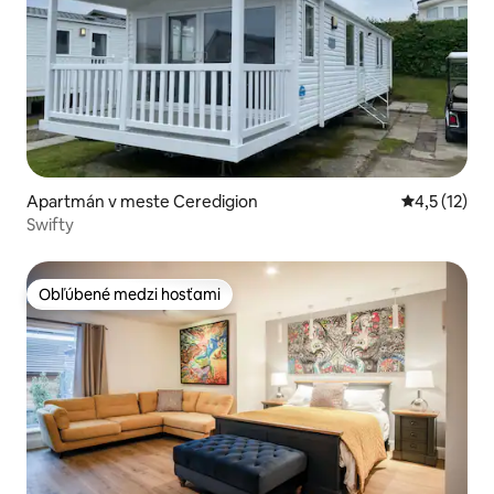
Apartmán v meste Ceredigion
Priemerné o
4,5 (12)
Swifty
Obľúbené medzi hosťami
Obľúbené medzi hosťami