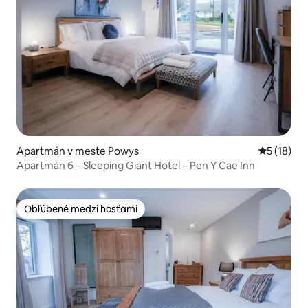
Apartmán v meste Powys
Priemerné 
5 (18)
Apartmán 6 – Sleeping Giant Hotel – Pen Y Cae Inn
Obľúbené medzi hosťami
Obľúbené medzi hosťami