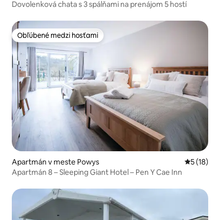
Dovolenková chata s 3 spálňami na prenájom 5 hostí
Obľúbené medzi hosťami
Obľúbené medzi hosťami
Apartmán v meste Powys
Priemerné 
5 (18)
Apartmán 8 – Sleeping Giant Hotel – Pen Y Cae Inn