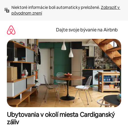
Preskočiť
Niektoré informácie boli automaticky preložené. 
Zobraziť v 
na
pôvodnom znení
obsah.
Dajte svoje bývanie na Airbnb
Ubytovania v okolí miesta Cardiganský
záliv