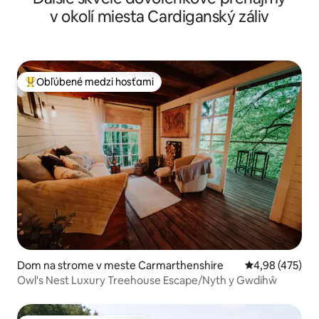
v okolí miesta Cardiganský záliv
Obľúbené medzi hosťami
Najobľúbenejšie medzi hosťami
Dom na strome v meste Carmarthenshire
Priemerné ohod
4,98 (475)
Owl's Nest Luxury Treehouse Escape/Nyth y Gwdihŵ