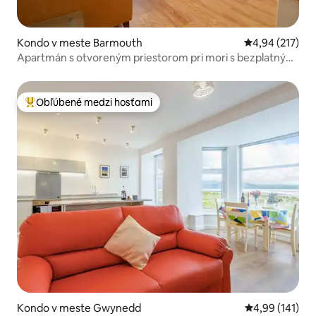
Kondo v meste Barmouth
Priemerné ohod
4,94 (217)
Apartmán s otvoreným priestorom pri mori s bezplatným
parkovaním
Obľúbené medzi hosťami
Najobľúbenejšie medzi hosťami
Kondo v meste Gwynedd
Priemerné ohod
4,99 (141)