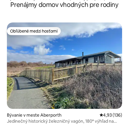
Prenájmy domov vhodných pre rodiny
Lluesty
Obľúbené medzi hosťami
Obľúbené medzi hosťami
Bývanie v meste Aberporth
Priemerné ohod
4,93 (136)
Jedinečný historický železničný vagón, 180* výhľad na
more