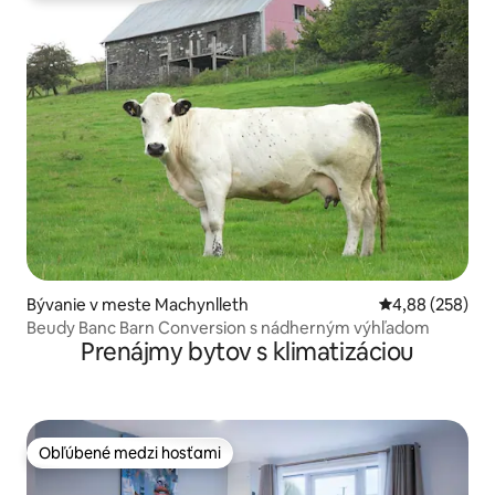
Bývanie v meste Machynlleth
Priemerné ohod
4,88 (258)
Beudy Banc Barn Conversion s nádherným výhľadom
Prenájmy bytov s klimatizáciou
Obľúbené medzi hosťami
Obľúbené medzi hosťami