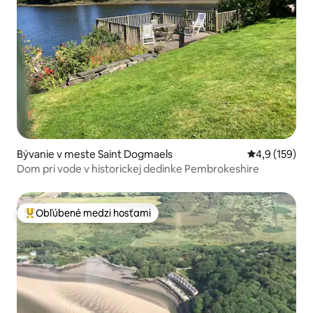
Bývanie v meste Saint Dogmaels
Priemerné oho
4,9 (159)
Dom pri vode v historickej dedinke Pembrokeshire
Obľúbené medzi hosťami
Najobľúbenejšie medzi hosťami