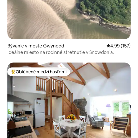
Bývanie v meste Gwynedd
Priemerné ohod
4,99 (157)
Ideálne miesto na rodinné stretnutie v Snowdonia.
Obľúbené medzi hosťami
Najobľúbenejšie medzi hosťami