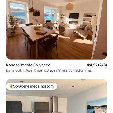
Kondo v meste Gwynedd
Priemerné ohod
4,97 (243)
Barmouth: Apartmán s 3 spálňami a výhľadom na
more/horu
Obľúbené medzi hosťami
Najobľúbenejšie medzi hosťami