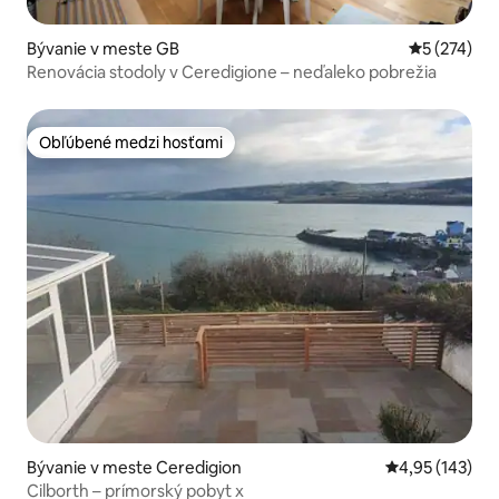
Bývanie v meste GB
Priemerné o
5 (274)
Renovácia stodoly v Ceredigione – neďaleko pobrežia
Obľúbené medzi hosťami
Obľúbené medzi hosťami
Bývanie v meste Ceredigion
Priemerné ohod
4,95 (143)
Cilborth – prímorský pobyt x