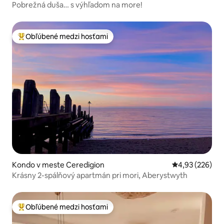
Pobrežná duša… s výhľadom na more!
Obľúbené medzi hosťami
Najobľúbenejšie medzi hosťami
Kondo v meste Ceredigion
Priemerné ohod
4,93 (226)
Krásny 2-spálňový apartmán pri mori, Aberystwyth
Obľúbené medzi hosťami
Najobľúbenejšie medzi hosťami