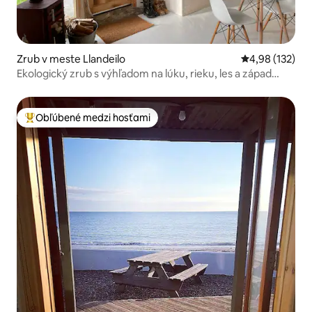
Zrub v meste Llandeilo
Priemerné ohod
4,98 (132)
Ekologický zrub s výhľadom na lúku, rieku, les a západ
slnka
Obľúbené medzi hosťami
Najobľúbenejšie medzi hosťami