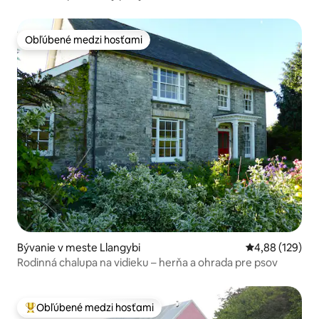
Obľúbené medzi hosťami
Obľúbené medzi hosťami
Bývanie v meste Llangybi
Priemerné ohod
4,88 (129)
Rodinná chalupa na vidieku – herňa a ohrada pre psov
Obľúbené medzi hosťami
Najobľúbenejšie medzi hosťami