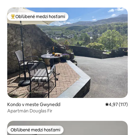
Obľúbené medzi hosťami
Najobľúbenejšie medzi hosťami
Kondo v meste Gwynedd
Priemerné oho
4,97 (117)
Apartmán Douglas Fir
Obľúbené medzi hosťami
Obľúbené medzi hosťami