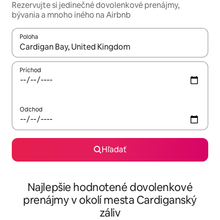
Rezervujte si jedinečné dovolenkové prenájmy,
bývania a mnoho iného na Airbnb
Poloha
Keď budú výsledky k dispozícii, môžete si ich prechádzať pom
Príchod
Odchod
Hľadať
Najlepšie hodnotené dovolenkové
prenájmy v okolí mesta Cardiganský
záliv