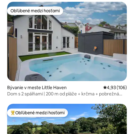
Obľúbené medzi hosťami
Obľúbené medzi hosťami
Bývanie v meste Little Haven
Priemerné ohod
4,93 (106)
Dom s 2 spálňami | 200 m od pláže + krčma + pobrežná
cesta
Obľúbené medzi hosťami
Najobľúbenejšie medzi hosťami