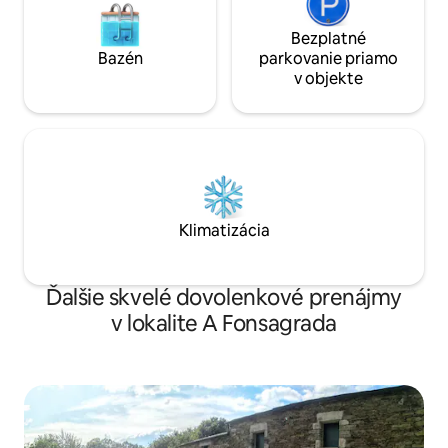
etc…20min by car.
Bezplatné
Bazén
parkovanie priamo
v objekte
Klimatizácia
Ďalšie skvelé dovolenkové prenájmy
v lokalite A Fonsagrada