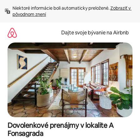
Preskočiť
Niektoré informácie boli automaticky preložené. 
Zobraziť v 
na
pôvodnom znení
obsah.
Dajte svoje bývanie na Airbnb
Dovolenkové prenájmy v lokalite A
Fonsagrada