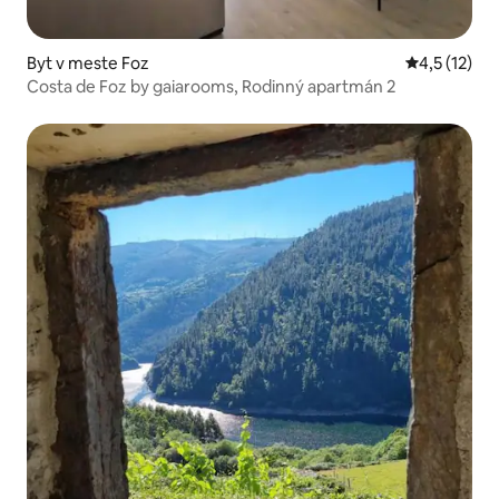
Byt v meste Foz
Priemerné o
4,5 (12)
Costa de Foz by gaiarooms, Rodinný apartmán 2