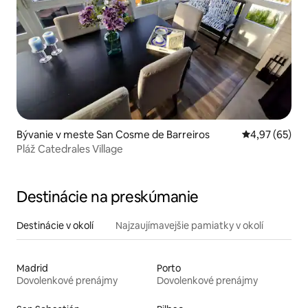
Bývanie v meste San Cosme de Barreiros
Priemerné oho
4,97 (65)
Pláž Catedrales Village
Destinácie na preskúmanie
Destinácie v okolí
Najzaujímavejšie pamiatky v okolí
Madrid
Porto
Dovolenkové prenájmy
Dovolenkové prenájmy