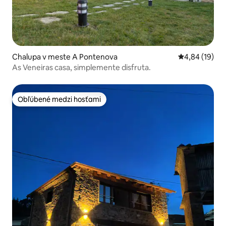
Chalupa v meste A Pontenova
Priemerné oho
4,84 (19)
As Veneiras casa, simplemente disfruta.
Obľúbené medzi hosťami
Obľúbené medzi hosťami