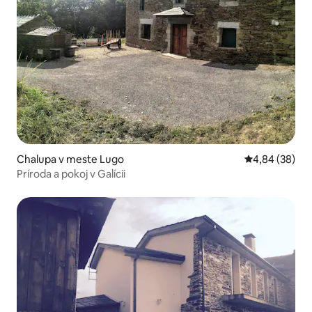
Chalupa v meste Lugo
Priemerné oho
4,84 (38)
Príroda a pokoj v Galícii