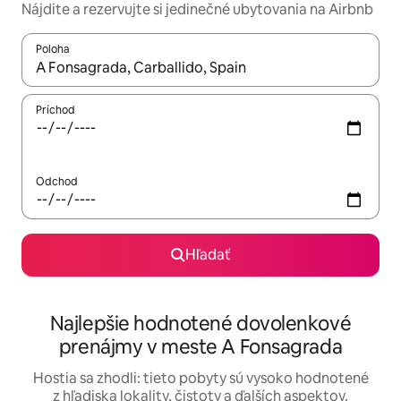
Nájdite a rezervujte si jedinečné ubytovania na Airbnb
Poloha
Keď budú výsledky k dispozícii, môžete si ich prechádzať pom
Príchod
Odchod
Hľadať
Najlepšie hodnotené dovolenkové
prenájmy v meste A Fonsagrada
Hostia sa zhodli: tieto pobyty sú vysoko hodnotené
z hľadiska lokality, čistoty a ďalších aspektov.