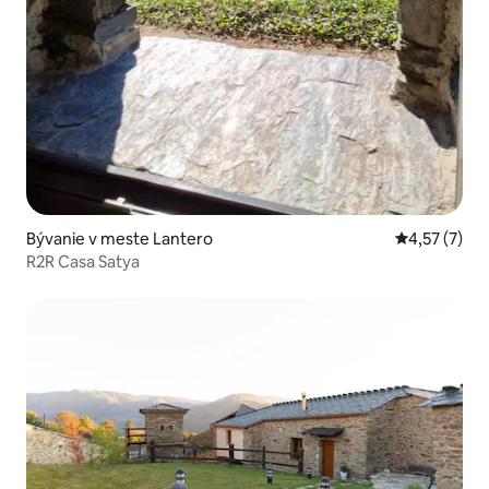
Bývanie v meste Lantero
Priemerné o
4,57 (7)
R2R Casa Satya