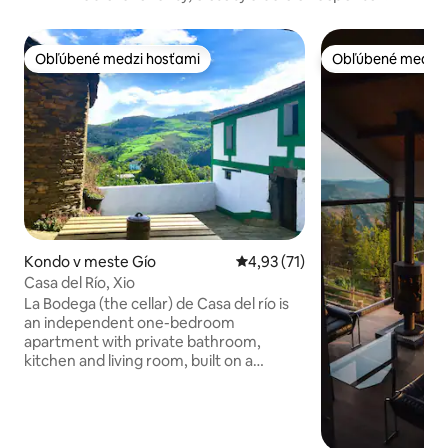
Obľúbené medzi hosťami
Obľúbené medzi 
Obľúbené medzi hosťami
Obľúbené medzi 
Kondo v meste Gío
Priemerné ohodnotenie 4,93 z 
4,93 (71)
Casa del Río, Xio
La Bodega (the cellar) de Casa del río is
an independent one-bedroom
apartment with private bathroom,
kitchen and living room, built on a
ground floor. The kitchen is equipped to
cook your own simple meals (but not
oven/microwave). The apartment is
basic and minimalist, but it’s also very