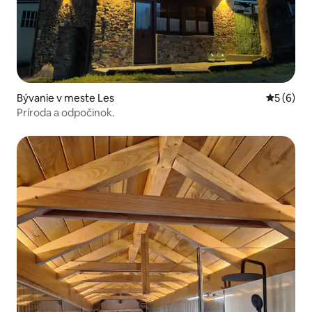
Bývanie v meste Les
Priemerné
5 (6)
Príroda a odpočinok.