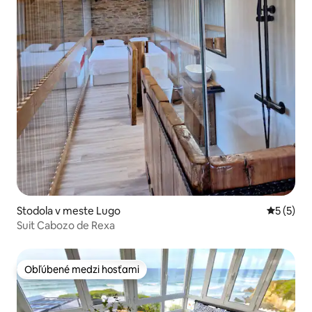
Stodola v meste Lugo
Priemerné
5 (5)
Suit Cabozo de Rexa
Obľúbené medzi hosťami
Obľúbené medzi hosťami