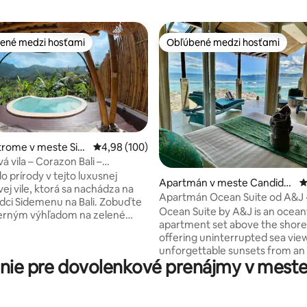
ené medzi hosťami
Obľúbené medzi hosťami
enejšie medzi hosťami
Obľúbené medzi hosťami
trome v meste Sid
Priemerné ohodnotenie 4,98 z 5, počet hodno
4,98 (100)
 vila – Corazon Bali –
 stromový dom
4,85 z 5, počet hodnotení: 152
o prírody v tejto luxusnej
Apartmán v meste Candidas
P
j vile, ktorá sa nachádza na
a
Apartmán Ocean Suite od A&J 
rdci Sidemenu na Bali. Zobuďte
sa s výhľadom na oceán
Ocean Suite by A&J is an ocean
herným výhľadom na zelené
apartment set above the shorel
rasy, horu Agung a úchvatné
offering uninterrupted sea vie
 to všetko len kúsok od
unforgettable sunsets from an
 kaviarní a vybavenia.
ie pre dovolenkové prenájmy v mest
position. Designed for couples seeking
te si vo svojom súkromnom
space, privacy, and calm, yet fl
om bazéne alebo sa pozerajte
enough to welcome small famili
y cez strešné okno vily. Toto
suite sits within the lush tropic
é útočisko plné svetla a