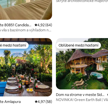
Skryté architektonické majstro
na východnom Bali
ste 80851 Candidasa
Priemerné ohodnotenie 4,92 z 5, počet hodn
4,92 (64)
vila s bazénom a výhľadom na
é medzi hosťami
Obľúbené medzi hosťami
é medzi hosťami
Obľúbené medzi hosťami
 4,92 z 5, počet hodnotení: 51
Dom na strome v meste Side
men
NOVINKA! Green Earth Bali | Vil
ste Amlapura
Priemerné ohodnotenie 4,97 z 5, počet hodn
4,97 (58)
Cinnamon