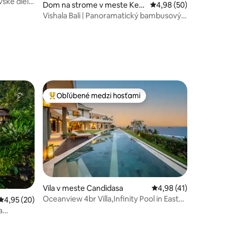
vské dielo
Dom na strome v meste Kec
Priemerné ohodnotenie
4,98 (50)
amatan Sidemen
Vishala Bali | Panoramatický bambusový
dom v Sidemene
otení: 64
Obľúbené medzi hosťami
Najobľúbenejšie medzi hosťami
Vila v meste Candidasa
Priemerné ohodnoteni
4,98 (41)
Oceanview 4br Villa,Infinity Pool in East
Priemerné ohodnotenie 4,95 z 5, počet hodnotení: 20
4,95 (20)
Bali
a
otení: 58