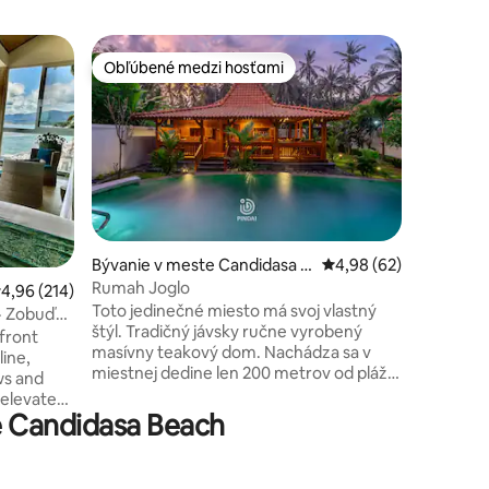
Vila v m
Obľúbené medzi hosťami
Obľúben
Obľúbené medzi hosťami
Obľúben
Relaxujte
Laksman
Nachádza 
Candidasa
balijský štýl, 3 spálne vila
súkromný
jedným zo
pred vlas
necelých
tení: 100
lagúny s
Bývanie v meste Candidasa K
Priemerné ohodnotenie
4,98 (62)
šnorchlovanie. Bar
arangasem
Rumah Joglo
riemerné ohodnotenie 4,96 z 5, počet hodnotení: 214
4,96 (214)
reštaurác
Toto jedinečné miesto má svoj vlastný
Villa La
· Zobuďte
štýl. Tradičný jávsky ručne vyrobený
skvelý z
front
masívny teakový dom. Nachádza sa v
pamiatok 
ine,
miestnej dedine len 200 metrov od pláže.
slnku.
ws and
Obklopení kokosovými palmami a
 elevated
džungľou budete v raji. Plávanie v bazéne
e Candidasa Beach
s dĺžkou 8 m alebo leňošenie na
exible
obrovskom zábalu okolo verand a
es, the
pozorovanie západu slnka. Len 15 minút
al gardens