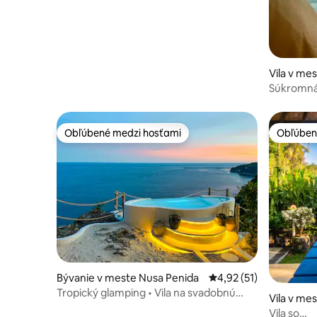
Vila v me
Amlapura
Súkromná 
more
Obľúbené medzi hosťami
Obľúben
Obľúbené medzi hosťami
Obľúben
Bývanie v meste Nusa Penida
Priemerné ohodnotenie
4,92 (51)
Tropický glamping • Vila na svadobnú
Vila v me
cestu + výhľad na more
Vila so