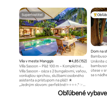
Superhostiteľ
Obľúb
Superhostiteľ
Najobľúb
Dom na s
emen
Bambusová
Banánový
Vila v meste Manggis
Priemerné ohodnotenie 
4,85 (152)
Uniknite d
bambusove
Villa Sasoon ~ Pláž 100 m ~ Kompletné
útese v s
služby ~ 250 Mbps
Villa Sasoon - oáza s 2 bungalovmi, vaňou,
sa s nád
vonkajšou sprchou, službami osobného
ryžové te
asistenta a prístupom na pláž! ★
pohorie –
„Jedným slovom: perfektné!⭐️⭐️⭐️⭐️.“ ☞
miestnych
Súkromný dvor + bazén + ležadlá ☞
Obľúbené vybaven
Oddýchni
Terasa s krytým vonkajším stolovaním ☞
nekonečn
Denné upratovanie ☞ Raňajky (za
na hviezd
príplatok) ☞ Plne vybavená + zásobená
romantick