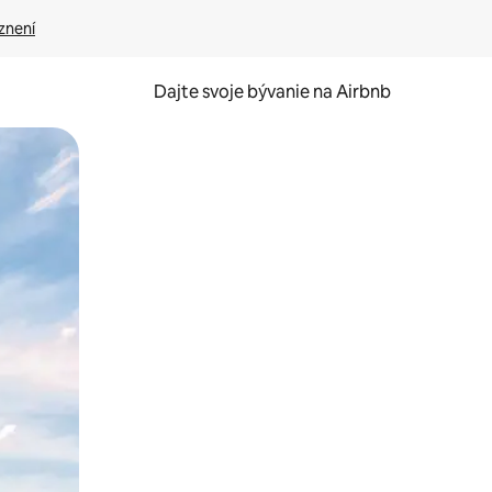
znení
Dajte svoje bývanie na Airbnb
kúmať pomocou dotykových gest či potiahnutia prstom.