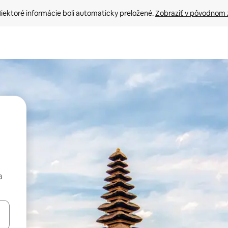
iektoré informácie boli automaticky preložené. 
Zobraziť v pôvodnom 
a
rechádzať pomocou klávesov so šípkami nahor a nadol alebo ich pres