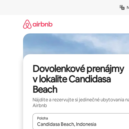
Preskočiť
N
na
obsah.
Dovolenkové prenájmy
v lokalite Candidasa
Beach
Nájdite a rezervujte si jedinečné ubytovania n
Airbnb
Poloha
Keď budú výsledky k dispozícii, môžete si ich p