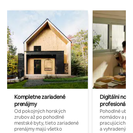
Kompletne zariadené
Digitálni nomá
prenájmy
profesionáli 
Od pokojných horských
Pohodlné ubyto
zrubov až po pohodlné
nomádov a pro
mestské byty, tieto zariadené
pracujúcich na 
prenájmy majú všetko
a vyhradenými