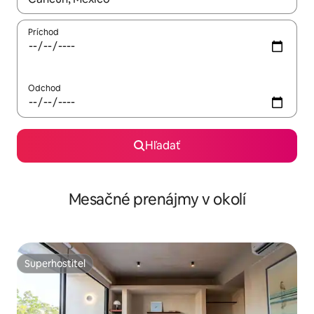
Príchod
Odchod
Hľadať
Mesačné prenájmy v okolí
Superhostiteľ
Superhostiteľ