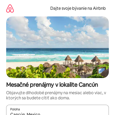
Preskočiť
na
Dajte svoje bývanie na Airbnb
obsah.
Mesačné prenájmy v lokalite Cancún
Objavujte dlhodobé prenájmy na mesiac alebo viac, v
ktorých sa budete cítiť ako doma.
Poloha
Keď budú výsledky k dispozícii, môžete si ich prechádzať pom