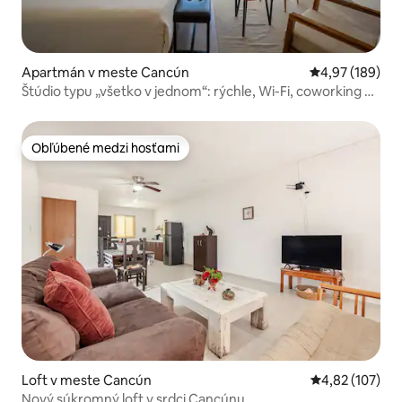
Apartmán v meste Cancún
Priemerné ohod
4,97 (189)
Štúdio typu „všetko v jednom“: rýchle, Wi-Fi, coworking a
ďalšie
Obľúbené medzi hosťami
Obľúbené medzi hosťami
Loft v meste Cancún
Priemerné ohod
4,82 (107)
Nový súkromný loft v srdci Cancúnu