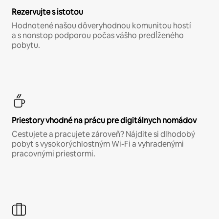
Rezervujte s istotou
Hodnotené našou dôveryhodnou komunitou hostí
a s nonstop podporou počas vášho predĺženého
pobytu.
Priestory vhodné na prácu pre digitálnych nomádov
Cestujete a pracujete zároveň? Nájdite si dlhodobý
pobyt s vysokorýchlostným Wi-Fi a vyhradenými
pracovnými priestormi.