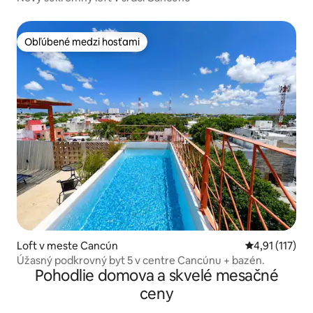
Obľúbené medzi hosťami
Obľúbené medzi hosťami
Loft v meste Cancún
Priemerné oho
4,91 (117)
Úžasný podkrovný byt 5 v centre Cancúnu + bazén.
Pohodlie domova a skvelé mesačné
ceny