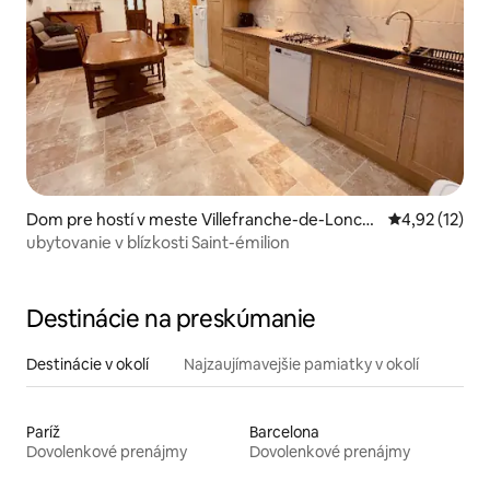
Dom pre hostí v meste Villefranche-de-Lonch
Priemerné oh
4,92 (12)
at
ubytovanie v blízkosti Saint-émilion
Destinácie na preskúmanie
Destinácie v okolí
Najzaujímavejšie pamiatky v okolí
Paríž
Barcelona
Dovolenkové prenájmy
Dovolenkové prenájmy