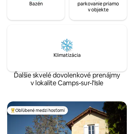
Bazén
parkovanie priamo
v objekte
Klimatizácia
Ďalšie skvelé dovolenkové prenájmy
v lokalite Camps-sur-l'Isle
Obľúbené medzi hosťami
Najobľúbenejšie medzi hosťami