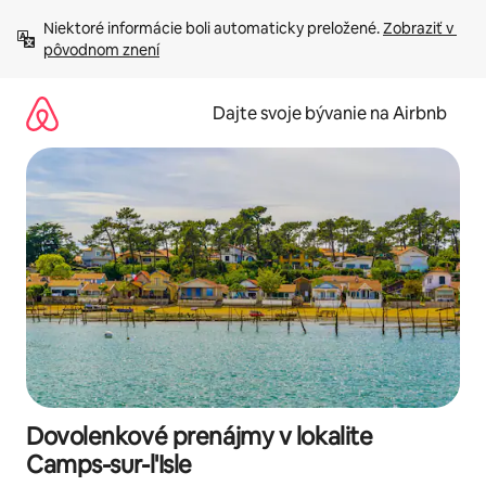
Preskočiť
Niektoré informácie boli automaticky preložené. 
Zobraziť v 
na
pôvodnom znení
obsah.
Dajte svoje bývanie na Airbnb
Dovolenkové prenájmy v lokalite
Camps-sur-l'Isle