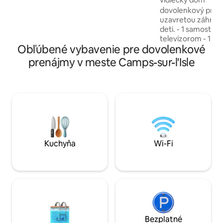
môžete vychutnať mnoho turistických
dovolenkový prená
atrakcií v okolí: St-Emilion, údolie
uzavretou záhrad
Dordogne, Château de Montaigne,
deti. - 1 samostat
Bordeaux (priamy prístup po diaľnici za
televízorom - 1 s
45 minút). Turistika, cyklistika, vinárska
Obľúbené vybavenie pre dovolenkové
umývadlom na ruky
turistika, centrum vodných športov,
šatníkom, sušičko
prenájmy v meste Camps-sur-l'Isle
jazdecké centrum, golf.
zrkadlom - 1 špajz
prvej pomoci - plne vybavená otvorená
kuchyňa s obývaco
izba ,televízor, sto
ktoré možno použi
deti - Wi-Fi - post
bielizeň k dispozí
objekte (nezávislý
Kuchyňa
Wi-Fi
Bezplatné