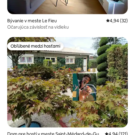
Bývanie v meste Le Fieu
Priemerné oho
4,94 (32)
Očarujúca závislosť na vidieku
Obľúbené medzi hosťami
Obľúbené medzi hosťami
Dom pre hostí v meste Saint-Médard-de-Guiz
Priemerné oho
4,94 (121)