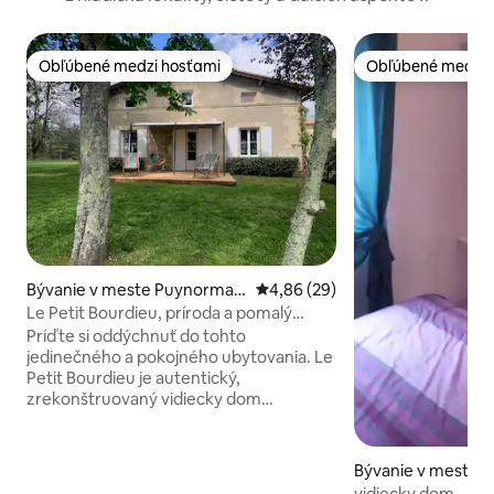
Obľúbené medzi hosťami
Obľúbené medzi 
Obľúbené medzi hosťami
Obľúbené medzi 
Bývanie v meste Puynorman
Priemerné ohodnotenie 4,86 z 
4,86 (29)
d
Le Petit Bourdieu, príroda a pomalý
cestovný ruch
Príďte si oddýchnuť do tohto
jedinečného a pokojného ubytovania. Le
Petit Bourdieu je autentický,
zrekonštruovaný vidiecky dom
obklopený prírodou, v malej osade 1 km
od obce Puynormand (obchod s
potravinami a pekáreň). Ideálna poloha
Bývanie v meste S
pre idylický a relaxačný pobyt, pričom si
r-l'Isle
vidiecky dom