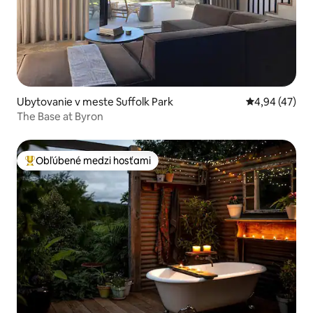
Ubytovanie v meste Suffolk Park
Priemerné oho
4,94 (47)
The Base at Byron
Obľúbené medzi hosťami
Najobľúbenejšie medzi hosťami