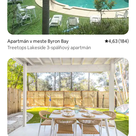
Apartmán v meste Byron Bay
Priemerné ohod
4,63 (184)
Treetops Lakeside 3-spálňový apartmán