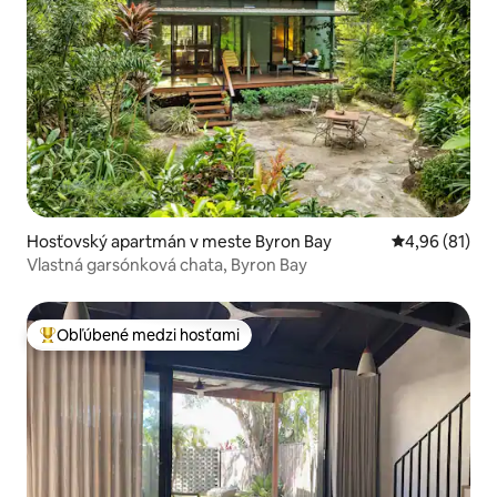
Hosťovský apartmán v meste Byron Bay
Priemerné oho
4,96 (81)
Vlastná garsónková chata, Byron Bay
Obľúbené medzi hosťami
Najobľúbenejšie medzi hosťami