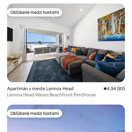
Obľúbené medzi hosťami
Obľúbené medzi hosťami
Apartmán v meste Lennox Head
Priemerné oho
4,94 (83)
Lennox Head Waves Beachfront Penthouse
Obľúbené medzi hosťami
Obľúbené medzi hosťami