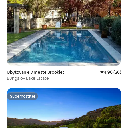
Ubytovanie v meste Brooklet
Priemerné oho
4,96 (26)
Bungalov Lake Estate
Superhostiteľ
Superhostiteľ