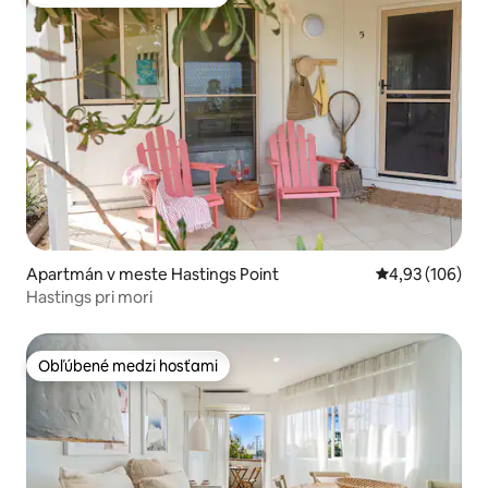
Obľúbené medzi hosťami
Apartmán v meste Hastings Point
Priemerné ohod
4,93 (106)
Hastings pri mori
Obľúbené medzi hosťami
Obľúbené medzi hosťami