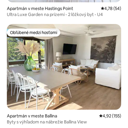
Apartmán v meste Hastings Point
Priemerné oho
4,78 (54)
Ultra Luxe Garden na prízemí - 2 lôžkový byt - U4
Obľúbené medzi hosťami
Obľúbené medzi hosťami
Apartmán v meste Ballina
Priemerné ohod
4,92 (155)
Byty s výhľadom na nábrežie Ballina View