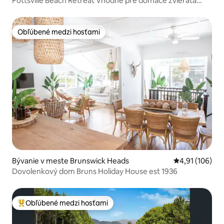
Pottsville Beach Retreat Vhodné pre domáce zvieratá
Nabíjačka do auta
Obľúbené medzi hosťami
Obľúbené medzi hosťami
Bývanie v meste Brunswick Heads
Priemerné ohod
4,91 (106)
Dovolenkový dom Bruns Holiday House est 1936
Obľúbené medzi hosťami
Najobľúbenejšie medzi hosťami