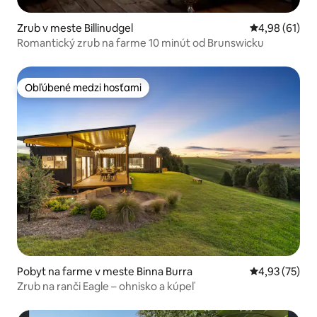
Zrub v meste Billinudgel
Priemerné oho
4,98 (61)
Romantický zrub na farme 10 minút od Brunswicku
Obľúbené medzi hosťami
Obľúbené medzi hosťami
Pobyt na farme v meste Binna Burra
Priemerné oho
4,93 (75)
Zrub na ranči Eagle – ohnisko a kúpeľ