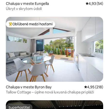
Chalupa v meste Eungella
Priemerné oho
4,93 (54)
Úkryt v skrytom údolí
Obľúbené medzi hosťami
Najobľúbenejšie medzi hosťami
Chalupa v meste Byron Bay
Priemerné ohod
4,95 (218)
Tallow Cottage – úplne nová luxusná chalupa pri pláži
Superhostiteľ