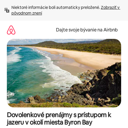
Preskočiť
Niektoré informácie boli automaticky preložené. 
Zobraziť v 
na
pôvodnom znení
obsah.
Dajte svoje bývanie na Airbnb
Dovolenkové prenájmy s prístupom k
jazeru v okolí miesta Byron Bay