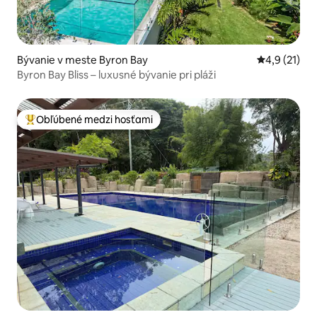
Bývanie v meste Byron Bay
Priemerné o
4,9 (21)
Byron Bay Bliss – luxusné bývanie pri pláži
Obľúbené medzi hosťami
Najobľúbenejšie medzi hosťami