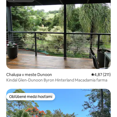
Superhostiteľ
Chalupa v meste Dunoon
Priemerné oho
4,87 (211)
Kindal Glen-Dunoon Byron Hinterland Macadamia farma
Obľúbené medzi hosťami
Obľúbené medzi hosťami