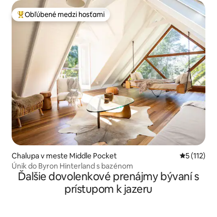
Obľúbené medzi hosťami
Najobľúbenejšie medzi hosťami
Chalupa v meste Middle Pocket
Priemerné 
5 (112)
Únik do Byron Hinterland s bazénom
Ďalšie dovolenkové prenájmy bývaní s
prístupom k jazeru