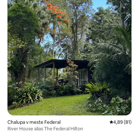
Chalupa v meste Federal
Priemerné oho
4,89 (81)
River House alias The Federal Hilton