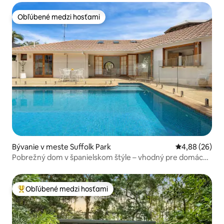
Obľúbené medzi hosťami
Obľúbené medzi hosťami
Bývanie v meste Suffolk Park
Priemerné oho
4,88 (26)
Pobrežný dom v španielskom štýle – vhodný pre domáce
zvieratá
Obľúbené medzi hosťami
Najobľúbenejšie medzi hosťami