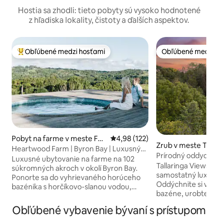
Hostia sa zhodli: tieto pobyty sú vysoko hodnotené
z hľadiska lokality, čistoty a ďalších aspektov.
Obľúbené medzi hosťami
Obľúbené medzi 
Najobľúbenejšie medzi hosťami
Obľúbené medzi 
Pobyt na farme v meste Fed
Priemerné ohodnotenie 4,98 z 5
4,98 (122)
Zrub v meste Tev
eral
Heartwood Farm | Byron Bay | Luxusný
Prírodný oddych s
pobyt na farme
Luxusné ubytovanie na farme na 102
kúpeľom a krbom
Tallaringa Views: 
súkromných akroch v okolí Byron Bay.
samostatný luxusn
Ponorte sa do vyhrievaného horúceho
Oddýchnite si vo 
bazénika s horčíkovo-slanou vodou,
bazéne, urobte si
uvoľnite sa vo vani na nožičkách,
krbe alebo sa pon
zhromaždite sa pri ohnisku s
Obľúbené vybavenie bývaní s prístupom
postele. Ideálne n
neobmedzeným množstvom dreva na