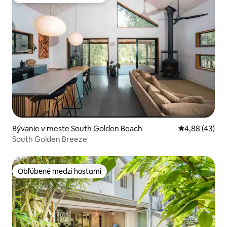
Obľúbené medzi hosťami
Bývanie v meste South Golden Beach
Priemerné oho
4,88 (43)
South Golden Breeze
Obľúbené medzi hosťami
Obľúbené medzi hosťami