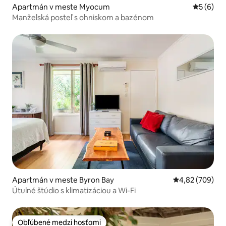
Apartmán v meste Myocum
Priemerné
5 (6)
Manželská posteľ s ohniskom a bazénom
Apartmán v meste Byron Bay
Priemerné ohod
4,82 (709)
Útulné štúdio s klimatizáciou a Wi-Fi
Obľúbené medzi hosťami