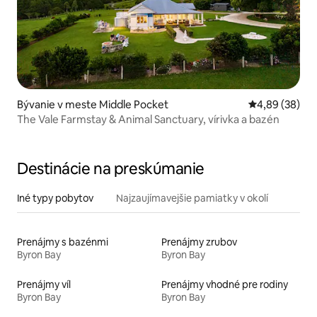
Bývanie v meste Middle Pocket
Priemerné oho
4,89 (38)
The Vale Farmstay & Animal Sanctuary, vírivka a bazén
Destinácie na preskúmanie
Iné typy pobytov
Najzaujímavejšie pamiatky v okolí
Prenájmy s bazénmi
Prenájmy zrubov
Byron Bay
Byron Bay
Prenájmy víl
Prenájmy vhodné pre rodiny
Byron Bay
Byron Bay