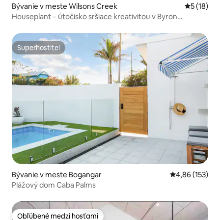
Bývanie v meste Wilsons Creek
Priemerné 
5 (18)
Houseplant – útočisko sršiace kreativitou v Byron
Hinterland Rainforest; bazén, wellness, oheň
Superhostiteľ
Superhostiteľ
Bývanie v meste Bogangar
Priemerné ohod
4,86 (153)
Plážový dom Caba Palms
Obľúbené medzi hosťami