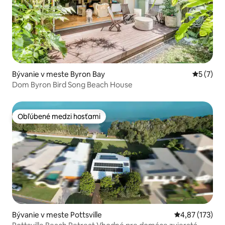
Bývanie v meste Byron Bay
Priemerné
5 (7)
Dom Byron Bird Song Beach House
Obľúbené medzi hosťami
Obľúbené medzi hosťami
Bývanie v meste Pottsville
Priemerné ohod
4,87 (173)