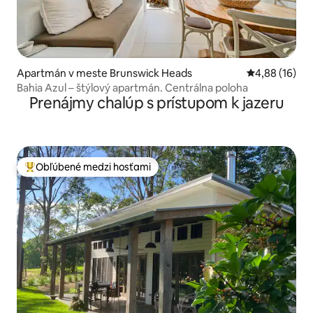
Apartmán v meste Brunswick Heads
Priemerné oho
4,88 (16)
Bahia Azul – štýlový apartmán. Centrálna poloha
Prenájmy chalúp s prístupom k jazeru
Obľúbené medzi hosťami
Najobľúbenejšie medzi hosťami