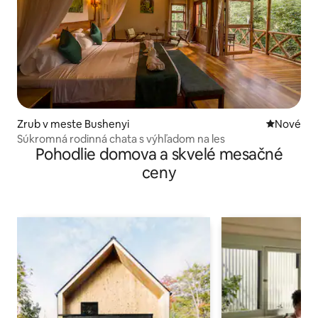
Zrub v meste Bushenyi
Nové ubyt
Nové
Súkromná rodinná chata s výhľadom na les
Pohodlie domova a skvelé mesačné
ceny