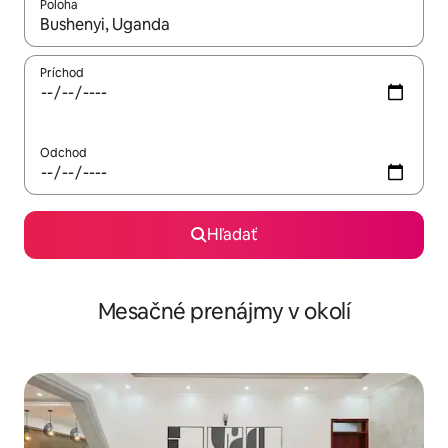
Poloha
Keď budú výsledky k dispozícii, môžete si ich prechádzať pom
Príchod
Odchod
Hľadať
Mesačné prenájmy v okolí