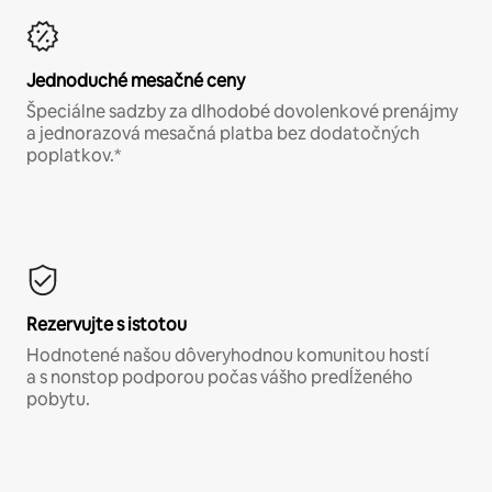
Jednoduché mesačné ceny
Špeciálne sadzby za dlhodobé dovolenkové prenájmy
a jednorazová mesačná platba bez dodatočných
poplatkov.*
Rezervujte s istotou
Hodnotené našou dôveryhodnou komunitou hostí
a s nonstop podporou počas vášho predĺženého
pobytu.