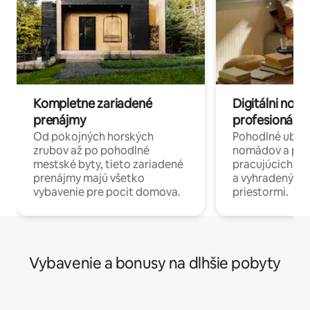
Kompletne zariadené
Digitálni nomá
prenájmy
profesionáli 
Od pokojných horských
Pohodlné ubyto
zrubov až po pohodlné
nomádov a pro
mestské byty, tieto zariadené
pracujúcich na 
prenájmy majú všetko
a vyhradenými
vybavenie pre pocit domova.
priestormi.
Vybavenie a bonusy na dlhšie pobyty