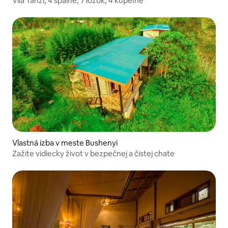
Vila Tanzi, 4 spálne, 7 lôžok, 4 kúpeľne
Vlastná izba v meste Bushenyi
Zažite vidiecky život v bezpečnej a čistej chate