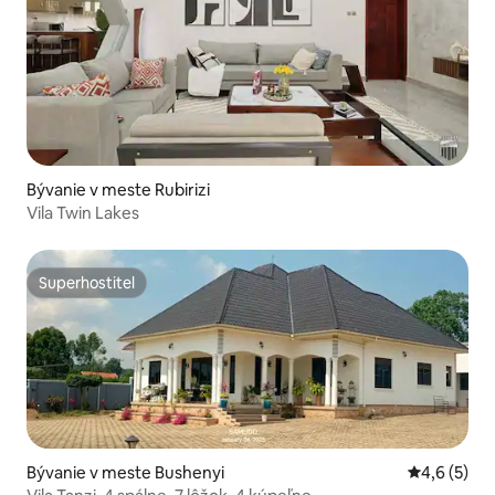
Bývanie v meste Rubirizi
Vila Twin Lakes
Superhostiteľ
Superhostiteľ
Bývanie v meste Bushenyi
Priemerné 
4,6 (5)