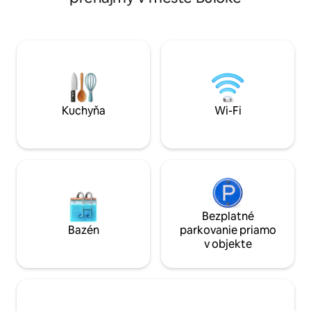
sa najedzte v neď
reštauráciách – t
dosah. Po dni strávenom spoznávaním si
môžete uvariť nie
vybavenej kuchyni,
kúpeli v luxusnej v
masážnom kresle a
jednej z pohodlnýc
dopriať si pokojný
Kuchyňa
Wi-Fi
Bezplatné
Bazén
parkovanie priamo
v objekte