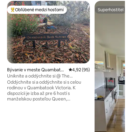
Obľúbené medzi hosťami
Superhostiteľ
Najobľúbenejšie medzi hosťami
Superhostiteľ
Bývanie v meste Quambatoo
Priemerné ohodnotenie 4,92 z 
4,92 (95)
k
Uniknite a oddýchnite si @ The
Quambatook Bush Retreat
Oddýchnite si a oddýchnite si s celou
rodinou v Quambatook Victoria. K
dispozícii je izba až pre 6 hostí s
manželskou posteľou Queen,
manželskou posteľou a 2 samostatnými
lôžkami. Zrekonštruovaná kuchyňa a
kúpeľňa a vnútorné WC a práčovňa. Pri
príchode bude mať chladnička niekoľko
základných potrieb. K dispozícii je