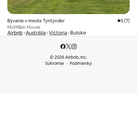
Bývanie v meste Tyntynder
Priemerné
5 (7)
McMillan House
Airbnb
Austrália
Victoria
Buloke
© 2026 Airbnb, Inc.
Súkromie
Podmienky