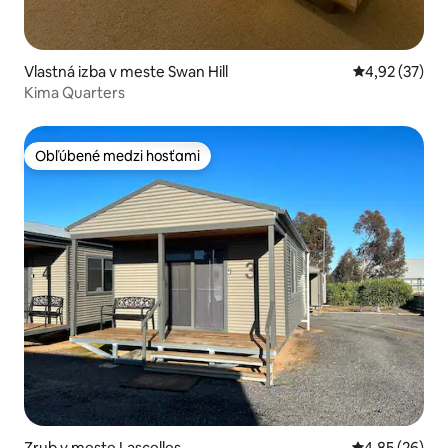
Vlastná izba v meste Swan Hill
Priemerné oho
4,92 (37)
Kima Quarters
Obľúbené medzi hosťami
Obľúbené medzi hosťami
Zrub v meste Lascelles
Priemerné oho
4,85 (26)