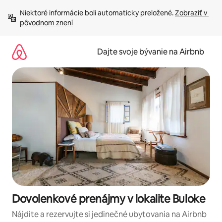
Preskočiť
Niektoré informácie boli automaticky preložené. 
Zobraziť v 
na
pôvodnom znení
obsah.
Dajte svoje bývanie na Airbnb
Dovolenkové prenájmy v lokalite Buloke
Nájdite a rezervujte si jedinečné ubytovania na Airbnb