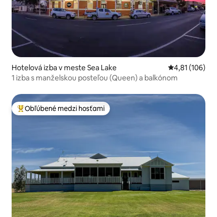
Hotelová izba v meste Sea Lake
Priemerné ohod
4,81 (106)
1 izba s manželskou posteľou (Queen) a balkónom
Obľúbené medzi hosťami
Najobľúbenejšie medzi hosťami