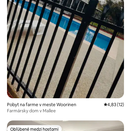
Pobyt na farme v meste Woorinen
Priemerné oh
4,83 (12)
Farmársky dom v Mallee
Obľúbené medzi hosťami