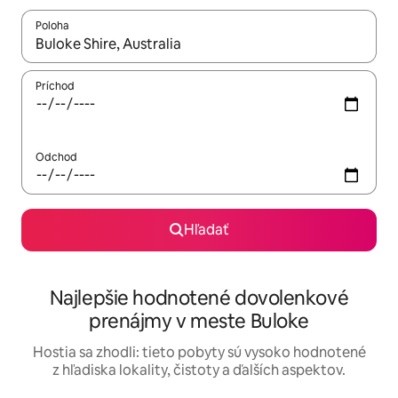
Poloha
Keď budú výsledky k dispozícii, môžete si ich prechádzať pom
Príchod
Odchod
Hľadať
Najlepšie hodnotené dovolenkové
prenájmy v meste Buloke
Hostia sa zhodli: tieto pobyty sú vysoko hodnotené
z hľadiska lokality, čistoty a ďalších aspektov.