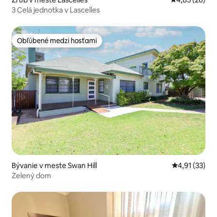
3 Celá jednotka v Lascelles
Obľúbené medzi hosťami
Obľúbené medzi hosťami
Bývanie v meste Swan Hill
Priemerné oh
4,91 (33)
Zelený dom