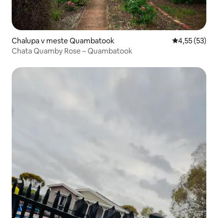
Chalupa v meste Quambatook
Priemerné oho
4,55 (53)
Chata Quamby Rose – Quambatook