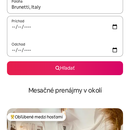
Poloha
Keď budú výsledky k dispozícii, môžete si ich prechádzať pom
Príchod
Odchod
Hľadať
Mesačné prenájmy v okolí
Obľúbené medzi hosťami
Najobľúbenejšie medzi hosťami