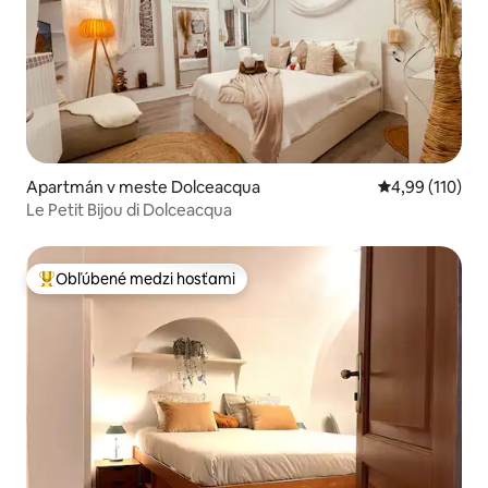
Apartmán v meste Dolceacqua
Priemerné ohod
4,99 (110)
Le Petit Bijou di Dolceacqua
Obľúbené medzi hosťami
Najobľúbenejšie medzi hosťami