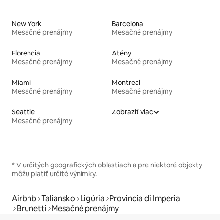
New York
Barcelona
Mesačné prenájmy
Mesačné prenájmy
Florencia
Atény
Mesačné prenájmy
Mesačné prenájmy
Miami
Montreal
Mesačné prenájmy
Mesačné prenájmy
Seattle
Zobraziť viac
Mesačné prenájmy
* V určitých geografických oblastiach a pre niektoré objekty
môžu platiť určité výnimky.
Airbnb
Taliansko
Ligúria
Provincia di Imperia
Brunetti
Mesačné prenájmy