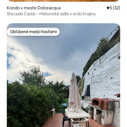
Kondo v meste Dolceacqua
Priemerné 
5 (32)
Stecadó Castè – Historické sídlo v srdci krajiny
Obľúbené medzi hosťami
Obľúbené medzi hosťami