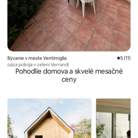
Bývanie v meste Ventimiglia
Priemerné
5 (11)
oáza pokoja v zeleni Verrandi
Pohodlie domova a skvelé mesačné
ceny