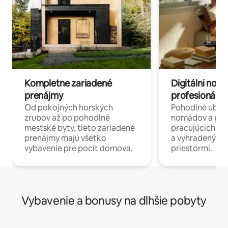
Kompletne zariadené
Digitálni nomá
prenájmy
profesionáli 
Od pokojných horských
Pohodlné ubyto
zrubov až po pohodlné
nomádov a pro
mestské byty, tieto zariadené
pracujúcich na 
prenájmy majú všetko
a vyhradenými
vybavenie pre pocit domova.
priestormi.
Vybavenie a bonusy na dlhšie pobyty