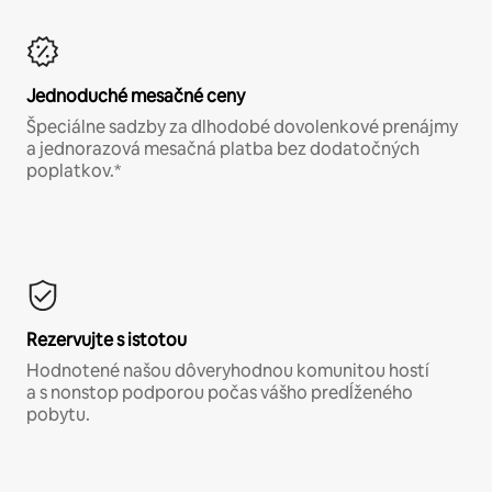
Jednoduché mesačné ceny
Špeciálne sadzby za dlhodobé dovolenkové prenájmy
a jednorazová mesačná platba bez dodatočných
poplatkov.*
Rezervujte s istotou
Hodnotené našou dôveryhodnou komunitou hostí
a s nonstop podporou počas vášho predĺženého
pobytu.