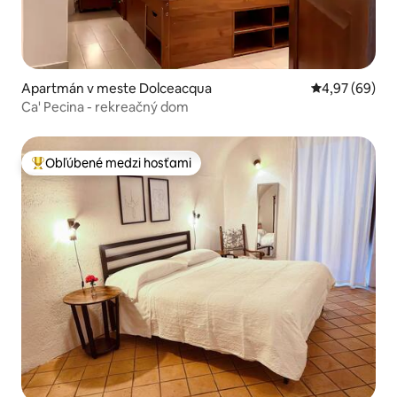
Apartmán v meste Dolceacqua
Priemerné oho
4,97 (69)
Ca' Pecina - rekreačný dom
Obľúbené medzi hosťami
Najobľúbenejšie medzi hosťami