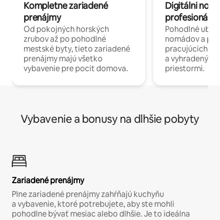
Kompletne zariadené
Digitálni nomá
prenájmy
profesionáli 
Od pokojných horských
Pohodlné ubyto
zrubov až po pohodlné
nomádov a pro
mestské byty, tieto zariadené
pracujúcich na 
prenájmy majú všetko
a vyhradenými
vybavenie pre pocit domova.
priestormi.
Vybavenie a bonusy na dlhšie pobyty
Zariadené prenájmy
Plne zariadené prenájmy zahŕňajú kuchyňu
a vybavenie, ktoré potrebujete, aby ste mohli
pohodlne bývať mesiac alebo dlhšie. Je to ideálna