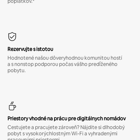
poplatkov.*
Rezervujte s istotou
Hodnotené našou dôveryhodnou komunitou hostí
a s nonstop podporou počas vášho predĺženého
pobytu.
Priestory vhodné na prácu pre digitálnych nomádov
Cestujete a pracujete zároveň? Nájdite si dlhodobý
pobyt s vysokorýchlostným Wi-Fi a vyhradenými
pracovnými priestormi.