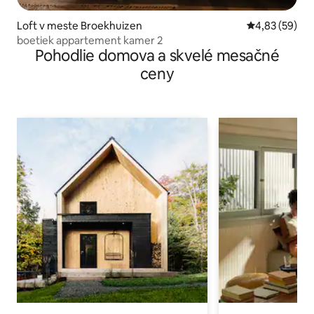
Loft v meste Broekhuizen
Priemerné oho
4,83 (59)
boetiek appartement kamer 2
Pohodlie domova a skvelé mesačné
ceny