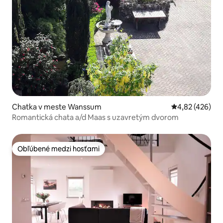
Chatka v meste Wanssum
Priemerné ohod
4,82 (426)
Romantická chata a/d Maas s uzavretým dvorom
Obľúbené medzi hosťami
Obľúbené medzi hosťami