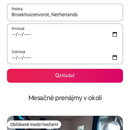
Poloha
Keď budú výsledky k dispozícii, môžete si ich prechádzať pom
Príchod
Odchod
Hľadať
Mesačné prenájmy v okolí
Obľúbené medzi hosťami
Obľúbené medzi hosťami