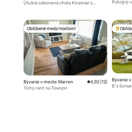
Pokojný ru
Útulná zalesnená chata Kinsman s
lese
vírivkou – Pymatuning
Obľúbené medzi hosťami
Obľúb
Obľúbené medzi hosťami
Najobľúb
Bývanie v 
Bývanie v meste Warren
Priemerné ohodnotenie
4,92 (12)
B 's Suns
Tichý ranč na Towson