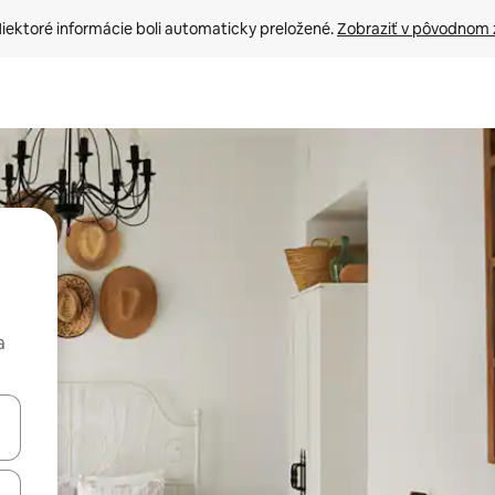
iektoré informácie boli automaticky preložené. 
Zobraziť v pôvodnom 
a
rechádzať pomocou klávesov so šípkami nahor a nadol alebo ich pres