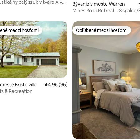
stikálny celý zrub v tvare A v
Bývanie v meste Warren
Mines Road Retreat – 3 spálne/
kúpeľne
ené medzi hosťami
Obľúbené medzi hosťami
enejšie medzi hosťami
Obľúbené medzi hosťami
meste Bristolville
Priemerné ohodnotenie 4,96 z 5, počet hodn
4,96 (96)
 4,92 z 5, počet hodnotení: 12
ets & Recreation