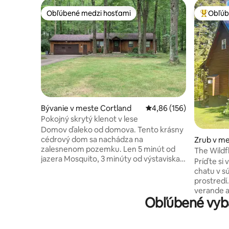
Obľúbené medzi hosťami
Obľúb
Obľúbené medzi hosťami
Najobľúb
Bývanie v meste Cortland
Priemerné ohodnotenie 
4,86 (156)
Pokojný skrytý klenot v lese
Domov ďaleko od domova. Tento krásny
cédrový dom sa nachádza na
Zrub v me
zalesnenom pozemku. Len 5 minút od
The Wildf
jazera Mosquito, 3 minúty od výstaviska
Príďte si
Trumbull Fairgrounds a 20 minút od
chatu v 
nákupného centra Eastwood Mall. Dom
prostredí. Posaďte sa na hojdačku 
má 3 bdrs. Majster má pohodlnú
verande a
manželskú posteľ Queen, bdr 2 má 2
Obľúbené vyba
Vychutnaj
samostatné postele, bdr 3 má
štýlovú 
plnohodnotnú posteľ. Plne vybavená
zábradlím
kuchyňa. Kúpeľňa zahŕňa hlbokú vírivku s