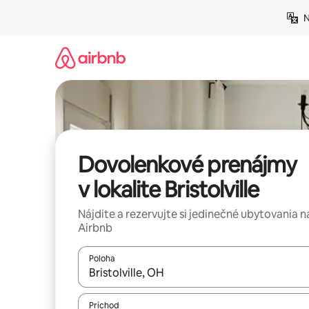
Preskočiť
N
na
obsah.
Dovolenkové prenájmy
v lokalite Bristolville
Nájdite a rezervujte si jedinečné ubytovania n
Airbnb
Poloha
Keď budú výsledky k dispozícii, môžete si ich p
Príchod