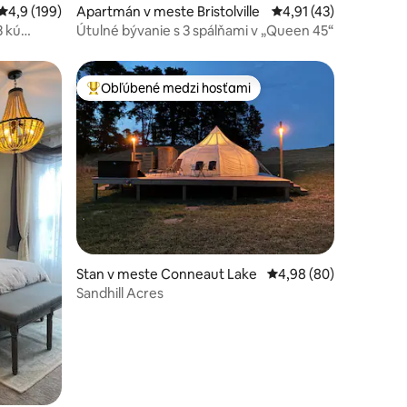
Priemerné ohodnotenie 4,9 z 5, počet hodnotení: 199
4,9 (199)
Apartmán v meste Bristolville
Priemerné ohodnoteni
4,91 (43)
3 kú
Útulné bývanie s 3 spálňami v „Queen 45“
Obľúbené medzi hosťami
Najobľúbenejšie medzi hosťami
otení: 96
Stan v meste Conneaut Lake
Priemerné ohodnotenie
4,98 (80)
Sandhill Acres