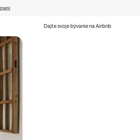
znení
Dajte svoje bývanie na Airbnb
kúmať pomocou dotykových gest či potiahnutia prstom.