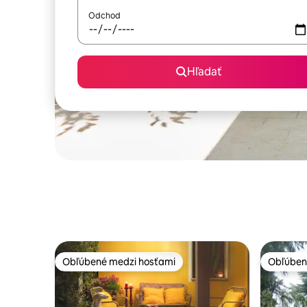
Odchod
Hľadať
Obľúbené medzi hosťami
Obľúben
Obľúbené medzi hosťami
Obľúben