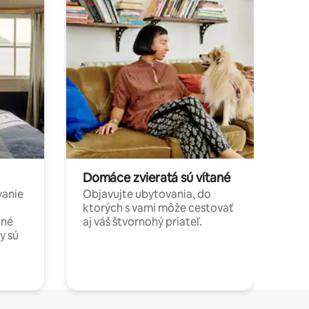
Domáce zvieratá sú vítané
vanie
Objavujte ubytovania, do
ktorých s vami môže cestovať
jné
aj váš štvornohý priateľ.
y sú