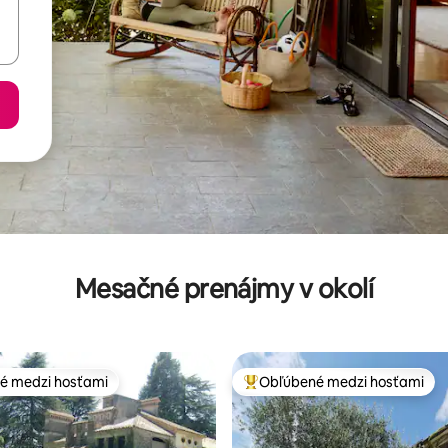
Mesačné prenájmy v okolí
é medzi hosťami
Obľúbené medzi hosťami
é medzi hosťami
Najobľúbenejšie medzi hosťami