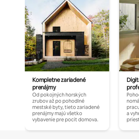
Kompletne zariadené
Digit
prenájmy
prof
Od pokojných horských
Pohod
zrubov až po pohodlné
nomá
mestské byty, tieto zariadené
pracu
prenájmy majú všetko
a vy
vybavenie pre pocit domova.
pries