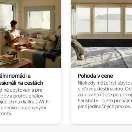
álni nomádi a
Pohoda v cene
esionáli na cestách
Niekedy môže byť ubyto
cieľovou destináciou. Od
lné ubytovania pre
zrubov na útese po poko
dov a profesionálov
hausbóty – tieto prenájm
júcich na diaľku s Wi-Fi
plné jedinečných prvkov.
hradenými pracovnými
tormi.