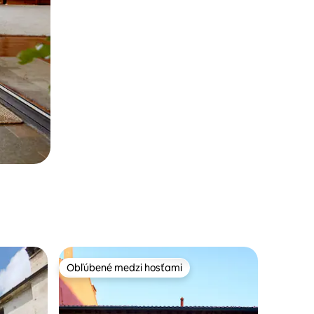
Obľúbené medzi hosťami
Obľúbené medzi hosťami