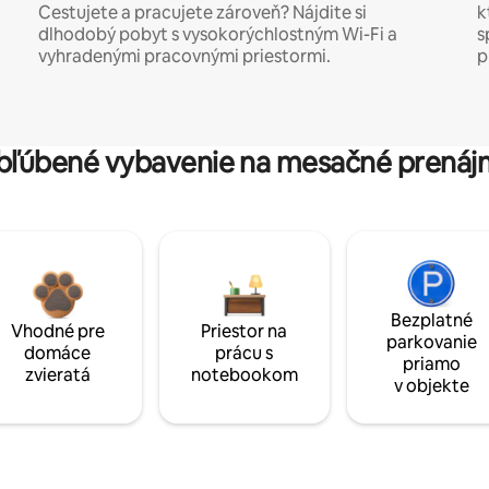
Cestujete a pracujete zároveň? Nájdite si
k
dlhodobý pobyt s vysokorýchlostným Wi-Fi a
s
vyhradenými pracovnými priestormi.
p
bľúbené vybavenie na mesačné prenáj
Bezplatné
Vhodné pre
Priestor na
parkovanie
domáce
prácu s
priamo
zvieratá
notebookom
v objekte