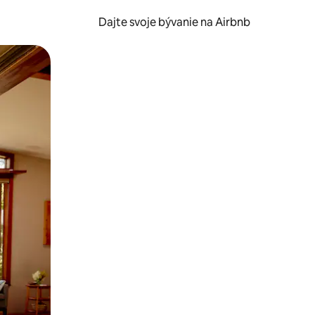
Dajte svoje bývanie na Airbnb
kúmať pomocou dotykových gest či potiahnutia prstom.