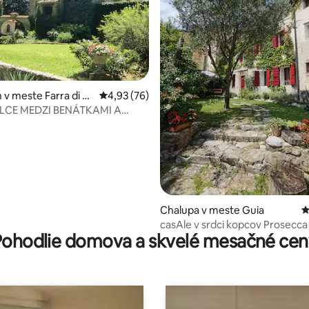
4,91 z 5, počet hodnotení: 420
v meste Farra di So
Priemerné ohodnotenie 4,93 z 5, počet hodn
4,93 (76)
LCE MEDZI BENÁTKAMI A
AMI „ZÓNA PROSECCO“
Chalupa v meste Guia
P
casAle v srdci kopcov Prosecca
Pohodlie domova a skvelé mesačné cen