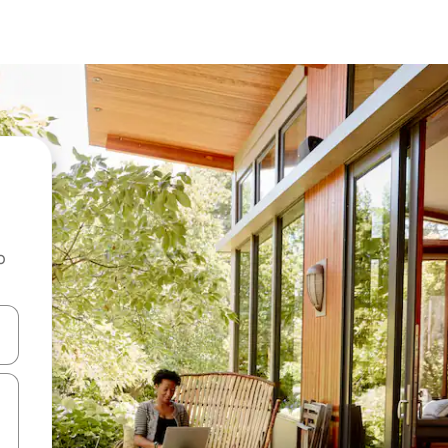
o
rechádzať pomocou klávesov so šípkami nahor a nadol alebo ich pres