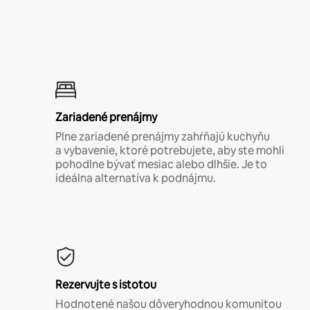
Zariadené prenájmy
Plne zariadené prenájmy zahŕňajú kuchyňu
a vybavenie, ktoré potrebujete, aby ste mohli
pohodlne bývať mesiac alebo dlhšie. Je to
ideálna alternatíva k podnájmu.
Rezervujte s istotou
Hodnotené našou dôveryhodnou komunitou