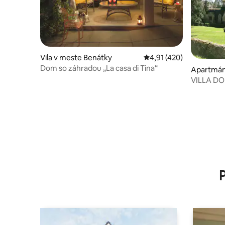
Vila v meste Benátky
Priemerné ohodnotenie 
4,91 (420)
Dom so záhradou „La casa di Tina“
Apartmán 
ligo
VILLA DO
DOLOMIT