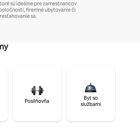
toré sú ideálne pre zamestnancov
poločností, firemné ubytovanie či
resťahovanie sa.
my
Byt so
Posilňovňa
službami