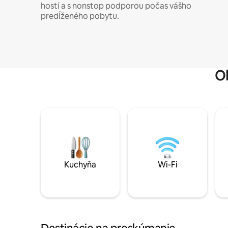
hostí a s nonstop podporou počas vášho
predĺženého pobytu.
O
Kuchyňa
Wi-Fi