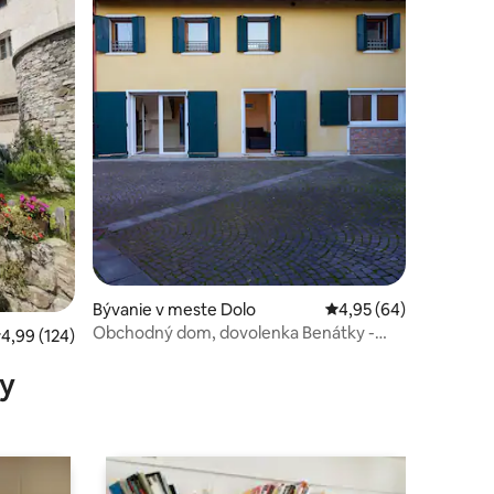
otení: 76
Bývanie v meste Dolo
Priemerné ohodnotenie
4,95 (64)
Obchodný dom, dovolenka Benátky -
riemerné ohodnotenie 4,99 z 5, počet hodnotení: 124
4,99 (124)
Padova, Dolo
y