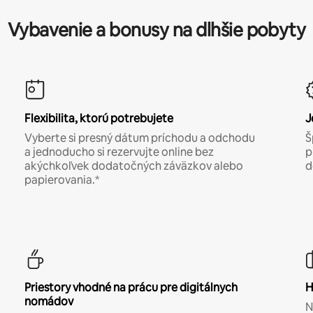
Vybavenie a bonusy na dlhšie pobyty
Flexibilita, ktorú potrebujete
J
Vyberte si presný dátum príchodu a odchodu
Š
a jednoducho si rezervujte online bez
p
akýchkoľvek dodatočných záväzkov alebo
d
papierovania.*
Priestory vhodné na prácu pre digitálnych
H
nomádov
N