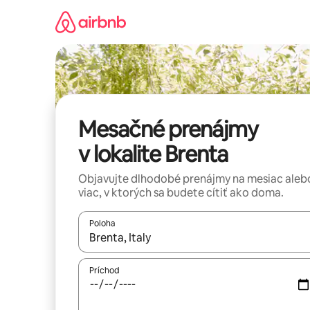
Preskočiť
na
obsah.
Mesačné prenájmy
v lokalite Brenta
Objavujte dlhodobé prenájmy na mesiac aleb
viac, v ktorých sa budete cítiť ako doma.
Poloha
Keď budú výsledky k dispozícii, môžete si ich p
Príchod