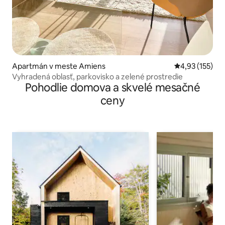
Apartmán v meste Amiens
Priemerné ohod
4,93 (155)
Vyhradená oblasť, parkovisko a zelené prostredie
Pohodlie domova a skvelé mesačné
ceny