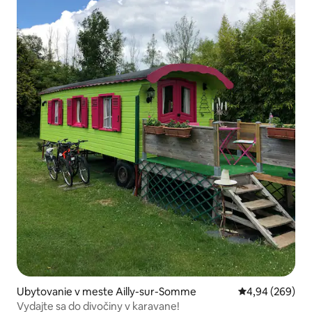
Ubytovanie v meste Ailly-sur-Somme
Priemerné ohod
4,94 (269)
Vydajte sa do divočiny v karavane!