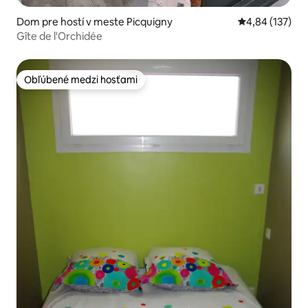
Dom pre hostí v meste Picquigny
Priemerné ohod
4,84 (137)
Gîte de l'Orchidée
Obľúbené medzi hosťami
Obľúbené medzi hosťami