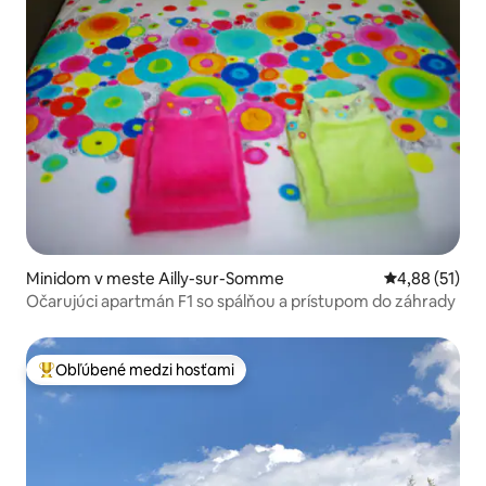
Minidom v meste Ailly-sur-Somme
Priemerné oho
4,88 (51)
Očarujúci apartmán F1 so spálňou a prístupom do záhrady
Obľúbené medzi hosťami
Najobľúbenejšie medzi hosťami