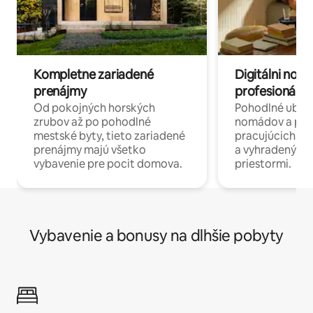
Kompletne zariadené
Digitálni nomá
prenájmy
profesionáli 
Od pokojných horských
Pohodlné ubyto
zrubov až po pohodlné
nomádov a pro
mestské byty, tieto zariadené
pracujúcich na 
prenájmy majú všetko
a vyhradenými
vybavenie pre pocit domova.
priestormi.
Vybavenie a bonusy na dlhšie pobyty