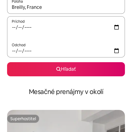
Poloha
Keď budú výsledky k dispozícii, môžete si ich prechádzať pom
Príchod
Odchod
Hľadať
Mesačné prenájmy v okolí
Superhostiteľ
Superhostiteľ