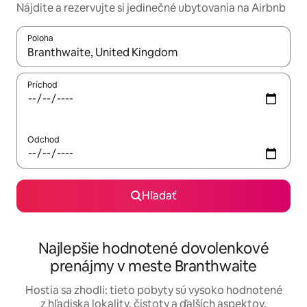
Nájdite a rezervujte si jedinečné ubytovania na Airbnb
Poloha
Keď budú výsledky k dispozícii, môžete si ich prechádzať pom
Príchod
Odchod
Hľadať
Najlepšie hodnotené dovolenkové
prenájmy v meste Branthwaite
Hostia sa zhodli: tieto pobyty sú vysoko hodnotené
z hľadiska lokality, čistoty a ďalších aspektov.