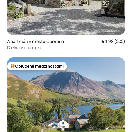
Apartmán v meste Cumbria
Priemerné ohod
4,98 (202)
Dielňa v chalupke
Obľúbené medzi hosťami
Najobľúbenejšie medzi hosťami