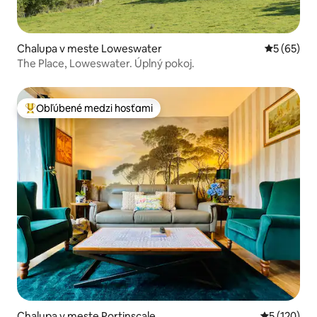
Chalupa v meste Loweswater
Priemerné 
5 (65)
The Place, Loweswater. Úplný pokoj.
Obľúbené medzi hosťami
Najobľúbenejšie medzi hosťami
Chalupa v meste Portinscale
Priemerné o
5 (120)