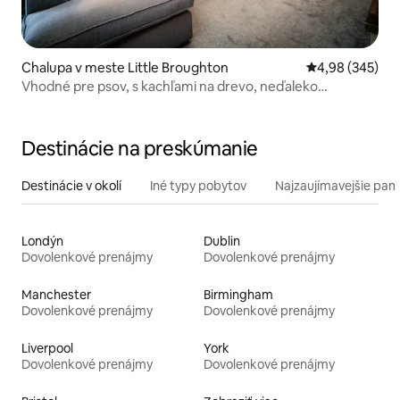
Chalupa v meste Little Broughton
Priemerné ohod
4,98 (345)
Vhodné pre psov, s kachľami na drevo, neďaleko
Keswicku a pobrežia
Destinácie na preskúmanie
Destinácie v okolí
Iné typy pobytov
Najzaujímavejšie pami
Londýn
Dublin
Dovolenkové prenájmy
Dovolenkové prenájmy
Manchester
Birmingham
Dovolenkové prenájmy
Dovolenkové prenájmy
Liverpool
York
Dovolenkové prenájmy
Dovolenkové prenájmy