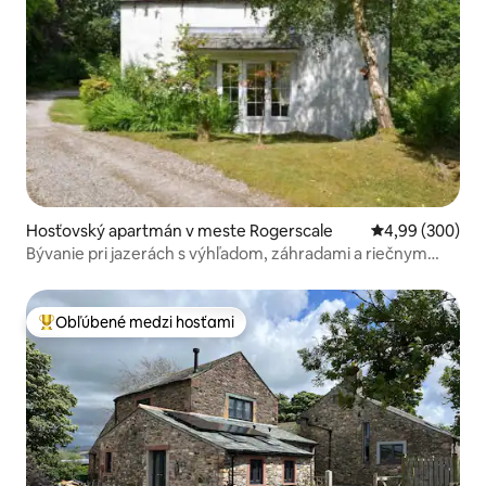
Hosťovský apartmán v meste Rogerscale
Priemerné ohod
4,99 (300)
Bývanie pri jazerách s výhľadom, záhradami a riečnym
priečelím
Obľúbené medzi hosťami
Najobľúbenejšie medzi hosťami