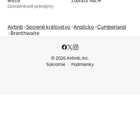
Bristol
Zobraziť viac
Dovolenkové prenájmy
Airbnb
Spojené kráľovstvo
Anglicko
Cumberland
Branthwaite
© 2026 Airbnb, Inc.
Súkromie
Podmienky