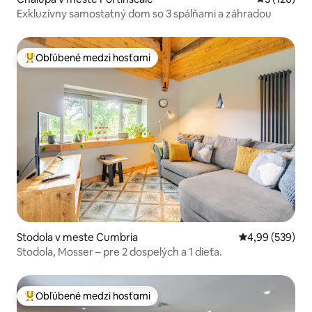
Exkluzívny samostatný dom so 3 spálňami a záhradou
Obľúbené medzi hosťami
Najobľúbenejšie medzi hosťami
Stodola v meste Cumbria
Priemerné ohod
4,99 (539)
Stodola, Mosser – pre 2 dospelých a 1 dieťa.
Obľúbené medzi hosťami
Najobľúbenejšie medzi hosťami