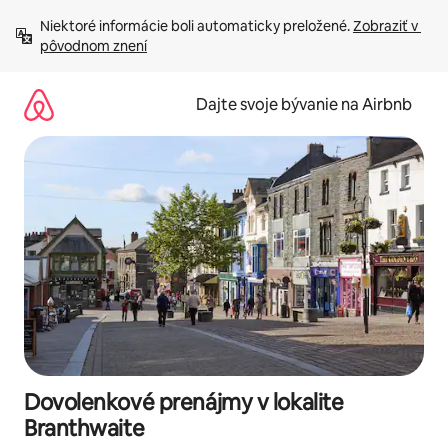
Preskočiť
Niektoré informácie boli automaticky preložené. 
Zobraziť v 
na
pôvodnom znení
obsah.
Dajte svoje bývanie na Airbnb
Dovolenkové prenájmy v lokalite
Branthwaite