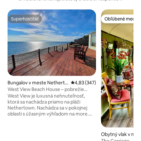
Superhostiteľ
Obľúbené medzi 
Superhostiteľ
Obľúbené medzi 
Bungalov v meste Netherto
Priemerné ohodnotenie 4,83 z 5
4,83 (347)
wn
West View Beach House – pobrežie
Cumbrian
West View je luxusná nehnuteľnosť,
ktorá sa nachádza priamo na pláži
Nethertown. Nachádza sa v pokojnej
oblasti s úžasným výhľadom na more.
Má pláž priateľskú k psom, je ideálna na
rybolov, má veľa voľne žijúcich zvierat a
má tie najúžasnejšie západy slnka. V
Obytný vlak v mes
zime si vychutnajte útulné večery s
The Carriage – záž