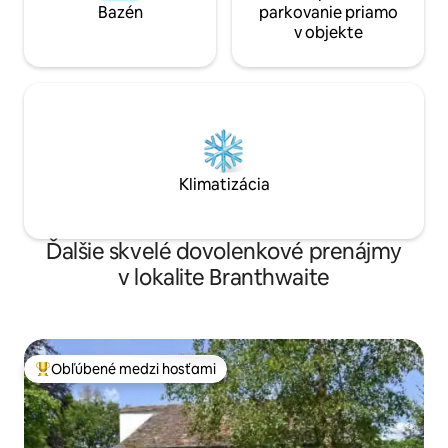
Bazén
parkovanie priamo
v objekte
Klimatizácia
Ďalšie skvelé dovolenkové prenájmy
v lokalite Branthwaite
Obľúbené medzi hosťami
Najobľúbenejšie medzi hosťami