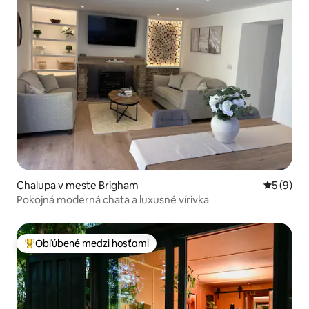
Chalupa v meste Brigham
Priemerné
5 (9)
Pokojná moderná chata a luxusné vírivka
Obľúbené medzi hosťami
Najobľúbenejšie medzi hosťami