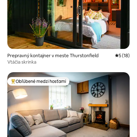
Prepravný kontajner v meste Thurstonfield
Priemerné 
5 (18)
Vtáčia skrinka
Obľúbené medzi hosťami
Najobľúbenejšie medzi hosťami