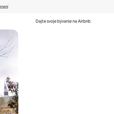
znení
Dajte svoje bývanie na Airbnb
kúmať pomocou dotykových gest či potiahnutia prstom.