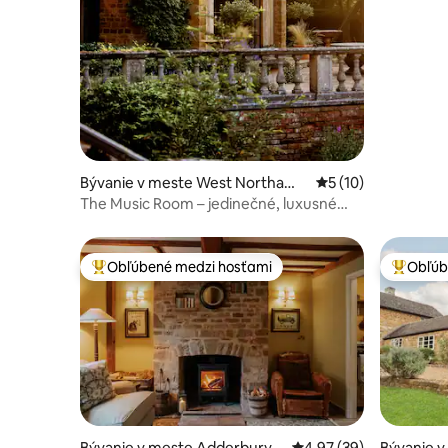
Bývanie v meste West Northamp
Priemerné ohodnote
5 (10)
tonshire
The Music Room – jedinečné, luxusné
útočisko
Obľúbené medzi hosťami
Obľúb
Najobľúbenejšie medzi hosťami
Najobľúb
Bývanie v meste Adderbury
Priemerné ohodnotenie
4,97 (39)
Bývanie v