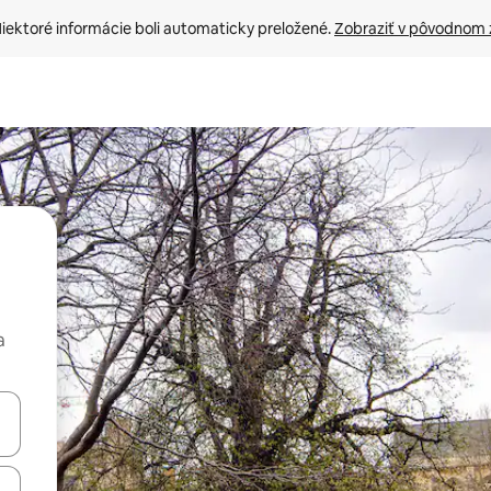
iektoré informácie boli automaticky preložené. 
Zobraziť v pôvodnom 
a
rechádzať pomocou klávesov so šípkami nahor a nadol alebo ich pres