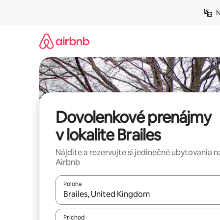
Preskočiť
N
na
obsah.
Dovolenkové prenájmy
v lokalite Brailes
Nájdite a rezervujte si jedinečné ubytovania n
Airbnb
Poloha
Keď budú výsledky k dispozícii, môžete si ich p
Príchod