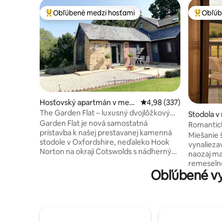
Obľúbené medzi hosťami
Obľúb
Najobľúbenejšie medzi hosťami
Najobľúb
Hosťovský apartmán v mest
Priemerné ohodnotenie 
4,98 (337)
e Hook Norton
The Garden Flat – luxusný dvojlôžkový
Stodola v
apartmán v Cotswold
Garden Flat je nová samostatná
he-Heath
Romantick
prístavba k našej prestavanej kamenná
Cotswold
Miešanie 
stodole v Oxfordshire, neďaleko Hook
vynalieza
Norton na okraji Cotswolds s nádherným
naozaj ma
výhľadom z každého okna. Atraktívne a
remeselné
vkusne zariadené s malým kuchynským
Obľúbené vy
modernom
kútom, 2-krúžkovou varnou doskou,
stretáva
chladničkou/mrazničkou, umývačkou
prímesmi.
riadu, mikrovlnnou rúrou, hriankovačom
a nenápad
a rýchlovarnou kanvicou - bez RÚRY,
ohrozený 
dvojlôžkovou spálňou s manželskou
priestran