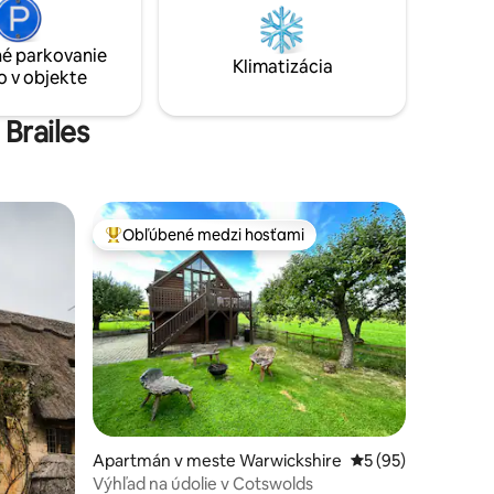
júcej
sledujte západ slnka cez polia. Je to
naozaj ohromujúci a nezabudnuteľný
é parkovanie
a
pobyt.
Klimatizácia
o v objekte
ds.
Brailes
Obľúbené medzi hosťami
Najobľúbenejšie medzi hosťami
otení: 58
Apartmán v meste Warwickshire
Priemerné ohodnot
5 (95)
Výhľad na údolie v Cotswolds