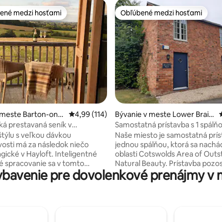
ené medzi hosťami
Obľúbené medzi hosťami
enejšie medzi hosťami
Obľúbené medzi hosťami
4,98 z 5, počet hodnotení: 337
 meste Barton-on-t
Priemerné ohodnotenie 4,99 z 5, počet hodn
4,99 (114)
Bývanie v meste Lower Braile
s
á prestavaná seník v
Samostatná prístavba s 1 spálň
s AONB.
Cotswolds
štýlu s veľkou dávkou
Naše miesto je samostatná prís
vosti má za následok niečo
jednou spálňou, ktorá sa nachá
gické v Hayloft. Inteligentné
oblasti Cotswolds Area of Outs
 spracovanie sa v tomto
Natural Beauty. Prístavba pozostáva z
bavenie pre dovolenkové prenájmy v m
 rustikálnom stvorení
otvoreného obytného priestor
 s opotrebovanými drevenými
kuchynským kútom na prízemí 
 Zatiaľ čo dizajn má jednoduchú
spálňou a vlastnou kúpeľňou n
nú podstatu dizajnu, nebol
poschodí. Prístavba má vlastné
žiadny prvok luxusu; od
dvere a na mieste je k dispozícii
nej manželskej postele King a
bezplatné parkovanie pre jedno