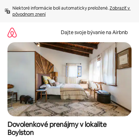
Preskočiť
Niektoré informácie boli automaticky preložené. 
Zobraziť v 
na
pôvodnom znení
obsah.
Dajte svoje bývanie na Airbnb
Dovolenkové prenájmy v lokalite
Boylston