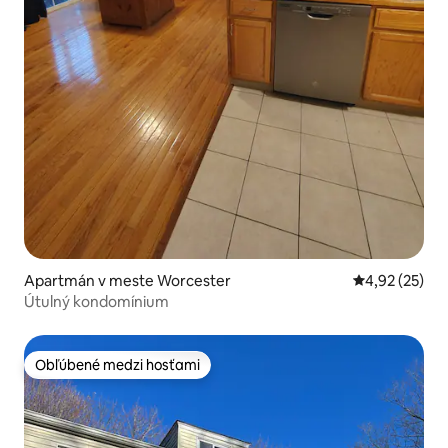
Apartmán v meste Worcester
Priemerné oho
4,92 (25)
Útulný kondomínium
Obľúbené medzi hosťami
Obľúbené medzi hosťami