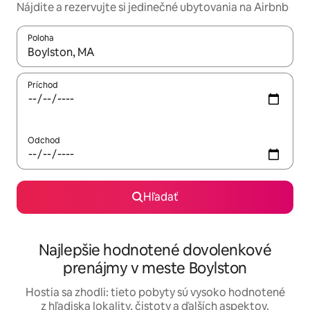
Nájdite a rezervujte si jedinečné ubytovania na Airbnb
Poloha
Keď budú výsledky k dispozícii, môžete si ich prechádzať pom
Príchod
Odchod
Hľadať
Najlepšie hodnotené dovolenkové
prenájmy v meste Boylston
Hostia sa zhodli: tieto pobyty sú vysoko hodnotené
z hľadiska lokality, čistoty a ďalších aspektov.