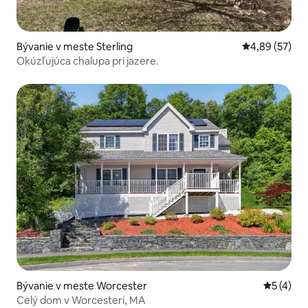
Bývanie v meste Sterling
Priemerné oho
4,89 (57)
Okúzľujúca chalupa pri jazere.
Bývanie v meste Worcester
Priemerné
5 (4)
Celý dom v Worcesteri, MA