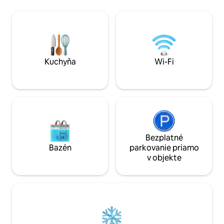
priestor je vybav
nemocniciam UMASS a St Vincent 🏥 pre
Wi-Fi pripojením 
prácu alebo starostlivosť o blízkych.
pracovnými priest
Blízko 👵 Southgate Shrewsbury –
mimo ulice pre j
ideálne na návštevu babičky a dedka!
parkovacích miest 
Blízko krásneho parku Dean Park –
je ideálne na prácu
ideálne na prechádzky, hranie sa alebo
vybavené na poho
len na nasávanie prírody. Radi by sme vás
Kuchyňa
Wi-Fi
hostili!
Bezplatné
Bazén
parkovanie priamo
v objekte