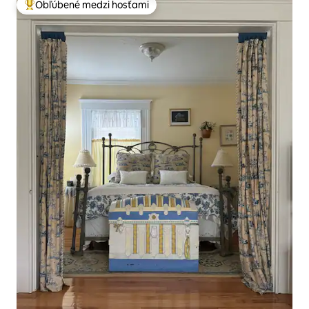
Obľúbené medzi hosťami
Najobľúbenejšie medzi hosťami