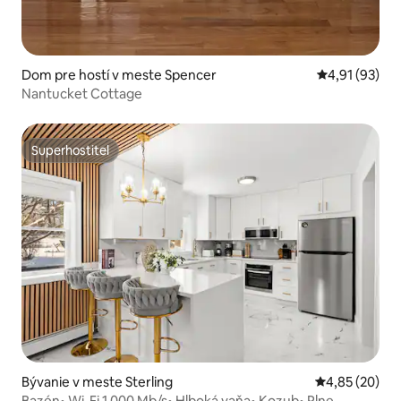
Dom pre hostí v meste Spencer
Priemerné oho
4,91 (93)
Nantucket Cottage
Superhostiteľ
Superhostiteľ
Bývanie v meste Sterling
Priemerné oho
4,85 (20)
Bazén• Wi-Fi 1 000 Mb/s• Hlboká vaňa• Kozub• Plne