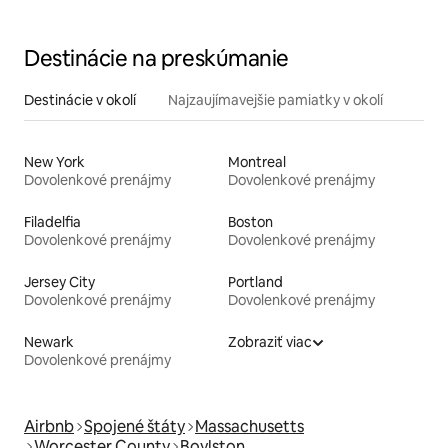
Destinácie na preskúmanie
Destinácie v okolí
Najzaujímavejšie pamiatky v okolí
New York
Montreal
Dovolenkové prenájmy
Dovolenkové prenájmy
Filadelfia
Boston
Dovolenkové prenájmy
Dovolenkové prenájmy
Jersey City
Portland
Dovolenkové prenájmy
Dovolenkové prenájmy
Newark
Zobraziť viac
Dovolenkové prenájmy
Airbnb
Spojené štáty
Massachusetts
Worcester County
Boylston