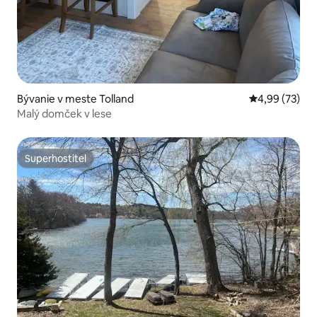
Bývanie v meste Tolland
Priemerné oho
4,99 (73)
Malý domček v lese
Superhostiteľ
Superhostiteľ