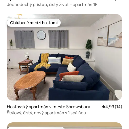
Jednoduchý prístup, čistý život – apartmán 1R
Obľúbené medzi hosťami
Obľúbené medzi hosťami
Hosťovský apartmán v meste Shrewsbury
Priemerné oho
4,93 (14)
Štýlový, čistý, nový apartmán s 1 spálňou