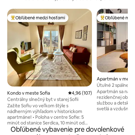
Obľúbené medzi hosťami
Obľúbené medz
Najobľúbenejšie medzi hosťami
Najobľúbenejšie 
Apartmán v meste
Útulné 2 spálne, 1
bezplatné parkova
Apartmán sa nach
Kondo v meste Sofia
Priemerné ohodnotenie 4,96 z 5
4,96 (107)
rezidenčnej oblas
Centrálny slnečný byt v starej Sofii
službou a detským
Zažite Sofiu vo veľkom štýle s
svetlá a vzdušná, 
nádherným výhľadom v historickom
Má plne vybavenú
apartmáne! • Poloha v centre Sofie: 5
čistenie pitnej vod
minút od stanice Serdica, 10 minút od
obývacia izba. Spá
Obľúbené vybavenie pre dovolenkové
Vitosha Blvd • 2 manželské postele
pohodlnou manžel
veľkosti Queen • úplne nový, čerstvo