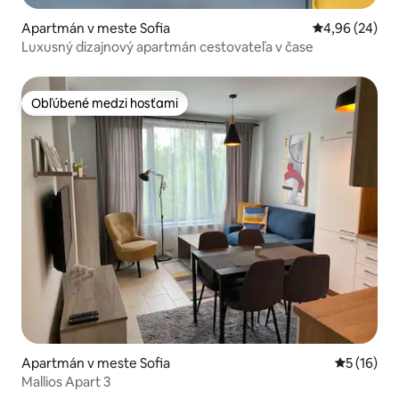
Apartmán v meste Sofia
Priemerné oho
4,96 (24)
Luxusný dizajnový apartmán cestovateľa v čase
Obľúbené medzi hosťami
Obľúbené medzi hosťami
Apartmán v meste Sofia
Priemerné 
5 (16)
Mallios Apart 3