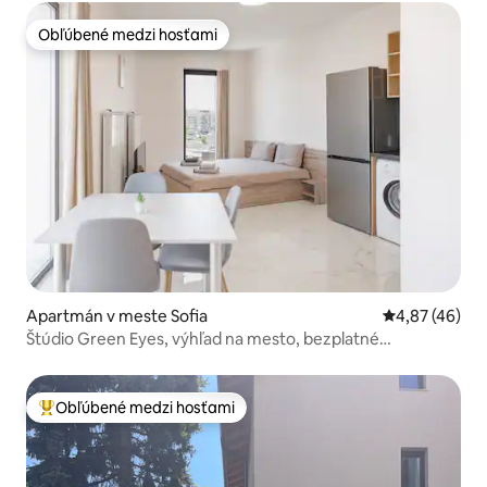
Obľúbené medzi hosťami
Obľúbené medzi hosťami
Apartmán v meste Sofia
Priemerné oho
4,87 (46)
Štúdio Green Eyes, výhľad na mesto, bezplatné
parkovanie – 7-54
Obľúbené medzi hosťami
Najobľúbenejšie medzi hosťami