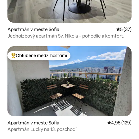
Apartmán v meste Sofia
Priemerné 
5 (37)
Jednoizbový apartmán Sv. Nikola – pohodlie a komfort.
Obľúbené medzi hosťami
Najobľúbenejšie medzi hosťami
Apartmán v meste Sofia
Priemerné ohod
4,95 (129)
Apartmán Lucky na 13. poschodí