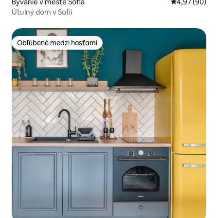
Bývanie v meste Sofia
Priemerné oho
4,97 (90)
Útulný dom v Sofii
Obľúbené medzi hosťami
Obľúbené medzi hosťami