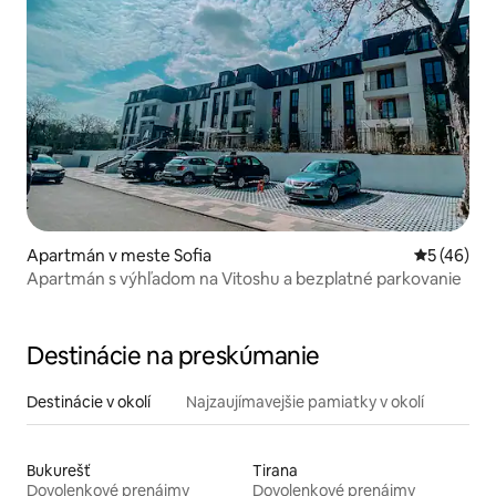
Apartmán v meste Sofia
Priemerné 
5 (46)
Apartmán s výhľadom na Vitoshu a bezplatné parkovanie
Destinácie na preskúmanie
Destinácie v okolí
Najzaujímavejšie pamiatky v okolí
Bukurešť
Tirana
Dovolenkové prenájmy
Dovolenkové prenájmy