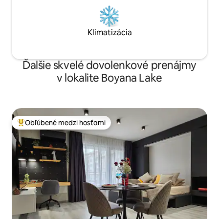
Klimatizácia
Ďalšie skvelé dovolenkové prenájmy
v lokalite Boyana Lake
Obľúbené medzi hosťami
Najobľúbenejšie medzi hosťami