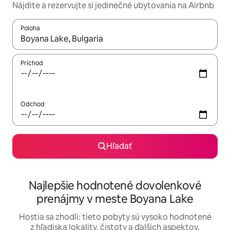
Nájdite a rezervujte si jedinečné ubytovania na Airbnb
Poloha
Keď budú výsledky k dispozícii, môžete si ich prechádzať pom
Príchod
Odchod
Hľadať
Najlepšie hodnotené dovolenkové
prenájmy v meste Boyana Lake
Hostia sa zhodli: tieto pobyty sú vysoko hodnotené
z hľadiska lokality, čistoty a ďalších aspektov.