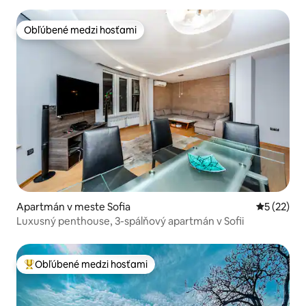
Obľúbené medzi hosťami
Obľúbené medzi hosťami
Apartmán v meste Sofia
Priemerné 
5 (22)
Luxusný penthouse, 3-spálňový apartmán v Sofii
Obľúbené medzi hosťami
Najobľúbenejšie medzi hosťami