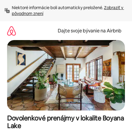
Preskočiť
Niektoré informácie boli automaticky preložené. 
Zobraziť v 
na
pôvodnom znení
obsah.
Dajte svoje bývanie na Airbnb
Dovolenkové prenájmy v lokalite Boyana
Lake