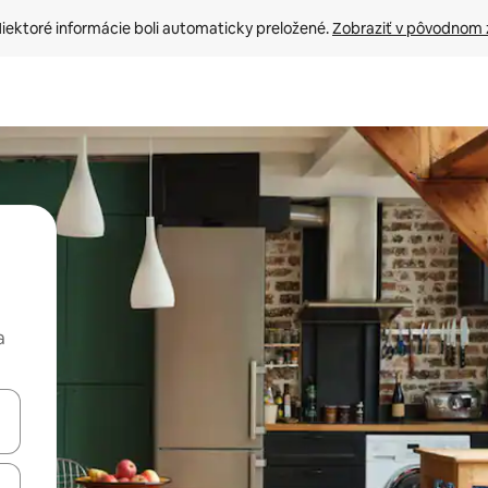
iektoré informácie boli automaticky preložené. 
Zobraziť v pôvodnom 
a
rechádzať pomocou klávesov so šípkami nahor a nadol alebo ich pres