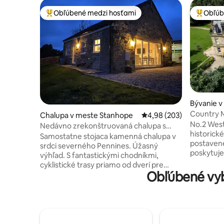
Obľúbené medzi hosťami
Obľúb
Najobľúbenejšie medzi hosťami
Najobľúb
Bývanie v
n
Country 
Chalupa v meste Stanhope
Priemerné ohodnotenie 
4,98 (203)
North Yor
No.2 West
Nedávno zrekonštruovaná chalupa s
historické
panoramatickým výhľadom
Samostatne stojaca kamenná chalupa v
postavené
srdci severného Pennines. Úžasný
poskytuje
výhľad. S fantastickými chodníkmi,
priateľov,
cyklistické trasy priamo od dverí pre
špeciálnyc
Obľúbené vyb
tých, ktorí majú dostatok energie,
dovolenk
pretože sú kopcovité. Skvelá základňa na
Yorkshire. Objekt sa môže pochváli
objavovanie tejto oblasti. S krčmami a
spálňami 
Coop 5 minút jazdy autom alebo 25
sú vybave
minút chôdze. Nedávno
kúpeľňa s
zrekonštruované na vysoký štandard, ale