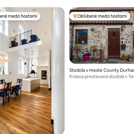
enechajte ujsť…
ené medzi hosťami
Obľúbené medzi hosťami
enejšie medzi hosťami
Najobľúbenejšie medzi hosťami
nie 5 z 5, počet hodnotení: 18
Stodola v meste County Durh
Krásna prestavaná stodola v Te