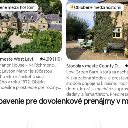
ené medzi hosťami
Obľúbené medzi hosťami
enejšie medzi hosťami
Najobľúbenejšie medzi hosťami
 meste West Layto
Priemerné ohodnotenie 4,99 z 5, počet hodn
4,99 (110)
Manor House – Nr Richmond
4,98 z 5, počet hodnotení: 203
Stodola v meste County Dur
P
kshire
 Layton Manor je súčasťou
ham
Low Green Barn, ktorá sa nach
ho viktoriánskeho sídla
pokojnom Teesdale
Nízka zelená stodola je presta
ho v roku 1872. Objekt
stodola pripojená k nášmu rod
 ideálne prostredie pre rodiny a
domu, ktorá sa nachádza upro
 ktorí sa stretávajú pri
dediny % {smartleton. Pred rez
h príležitostiach alebo na
avenie pre dovolenkové prenájmy v 
majte na pamäti, že ponúkame
e v krásnom Severnom
obmedzené zariadenia na vare
ť 6
rúry alebo grilu. Môžeme vám 
s manželskou posteľou, ktoré
miestne odporúčania na stravo
né 6 kúpeľňami. Ďalšia 7.
vonku. Parkovanie na príjazdove
a nachádza na prízemí. K
spoločné s majiteľmi a môže u