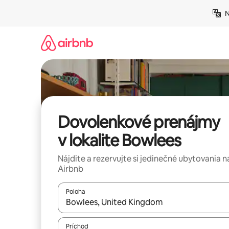
Preskočiť
N
na
obsah.
Dovolenkové prenájmy
v lokalite Bowlees
Nájdite a rezervujte si jedinečné ubytovania n
Airbnb
Poloha
Keď budú výsledky k dispozícii, môžete si ich p
Príchod