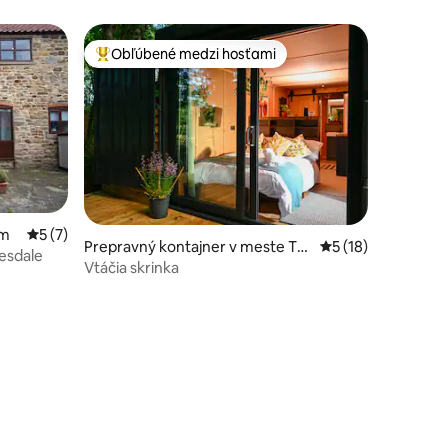
Obľúbené medzi hosťami
Najobľúbenejšie medzi hosťami
am
Priemerné ohodnotenie 5 z 5, počet hodnotení: 7
5 (7)
Prepravný kontajner v meste Th
Priemerné ohodnot
5 (18)
esdale
urstonfield
Vtáčia skrinka