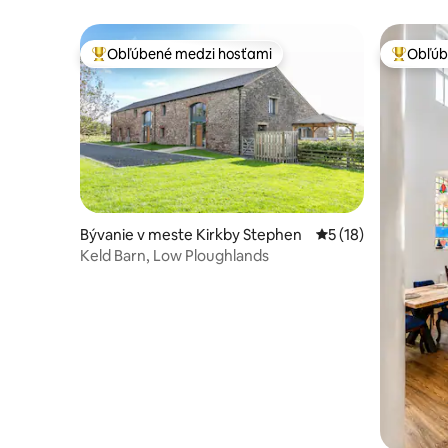
toto si n
Obľúbené medzi hosťami
Obľúb
Najobľúbenejšie medzi hosťami
Najobľúb
Bývanie v meste Kirkby Stephen
Priemerné ohodnote
5 (18)
Keld Barn, Low Ploughlands