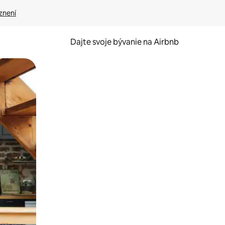
znení
Dajte svoje bývanie na Airbnb
kúmať pomocou dotykových gest či potiahnutia prstom.