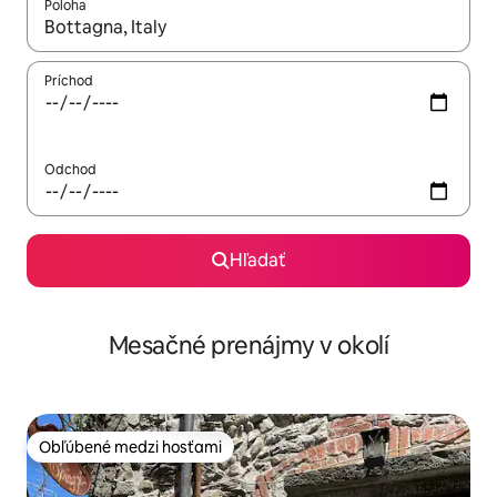
Poloha
Keď budú výsledky k dispozícii, môžete si ich prechádzať pom
Príchod
Odchod
Hľadať
Mesačné prenájmy v okolí
Obľúbené medzi hosťami
Obľúbené medzi hosťami