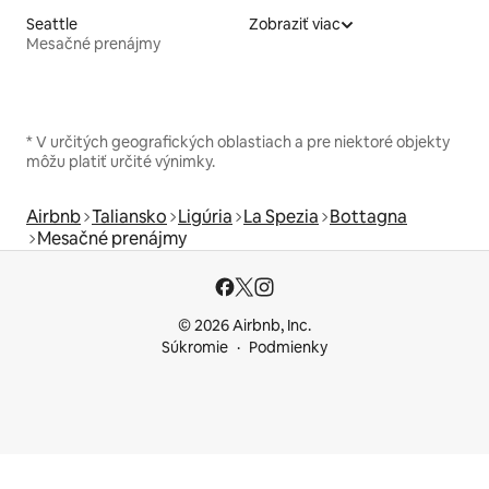
Seattle
Zobraziť viac
Mesačné prenájmy
* V určitých geografických oblastiach a pre niektoré objekty
môžu platiť určité výnimky.
Airbnb
Taliansko
Ligúria
La Spezia
Bottagna
Mesačné prenájmy
© 2026 Airbnb, Inc.
Súkromie
Podmienky