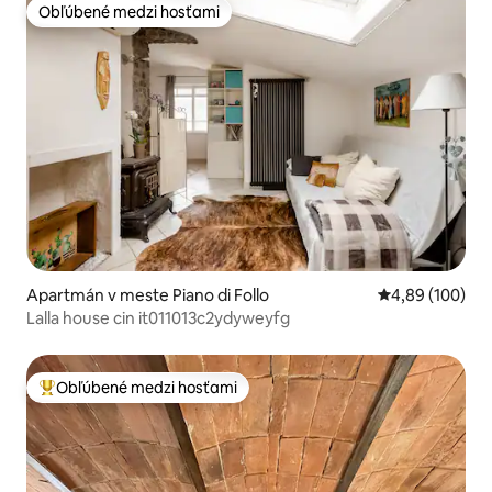
Obľúbené medzi hosťami
Obľúbené medzi hosťami
Apartmán v meste Piano di Follo
Priemerné ohod
4,89 (100)
Lalla house cin it011013c2ydyweyfg
Obľúbené medzi hosťami
Najobľúbenejšie medzi hosťami