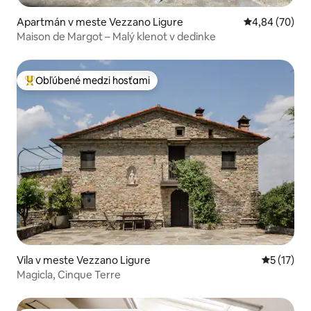
Apartmán v meste Vezzano Ligure
Priemerné oho
4,84 (70)
Maison de Margot – Malý klenot v dedinke
Obľúbené medzi hosťami
Najobľúbenejšie medzi hosťami
Vila v meste Vezzano Ligure
Priemerné
5 (17)
Magicla, Cinque Terre