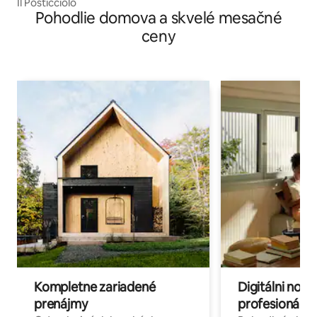
agra
Il Posticciolo
Pohodlie domova a skvelé mesačné
ceny
Kompletne zariadené
Digitálni nomá
prenájmy
profesionáli 