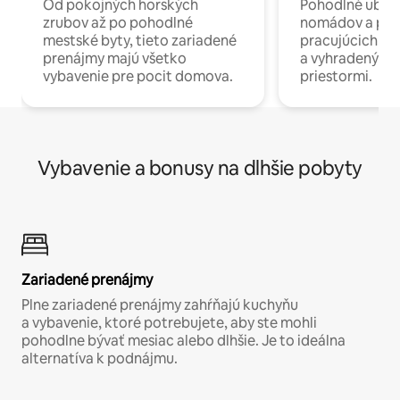
Od pokojných horských
Pohodlné ubyto
zrubov až po pohodlné
nomádov a pro
mestské byty, tieto zariadené
pracujúcich na 
prenájmy majú všetko
a vyhradenými
vybavenie pre pocit domova.
priestormi.
Vybavenie a bonusy na dlhšie pobyty
Zariadené prenájmy
Plne zariadené prenájmy zahŕňajú kuchyňu
a vybavenie, ktoré potrebujete, aby ste mohli
pohodlne bývať mesiac alebo dlhšie. Je to ideálna
alternatíva k podnájmu.