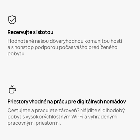
Rezervujte s istotou
Hodnotené našou dôveryhodnou komunitou hostí
a s nonstop podporou počas vášho predĺženého
pobytu.
Priestory vhodné na prácu pre digitálnych nomádov
Cestujete a pracujete zároveň? Nájdite si dlhodobý
pobyt s vysokorýchlostným Wi-Fi a vyhradenými
pracovnými priestormi.