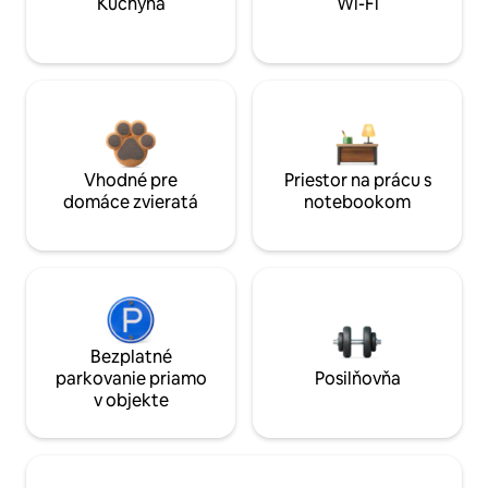
Kuchyňa
Wi-Fi
Vhodné pre
Priestor na prácu s
domáce zvieratá
notebookom
Bezplatné
parkovanie priamo
Posilňovňa
v objekte