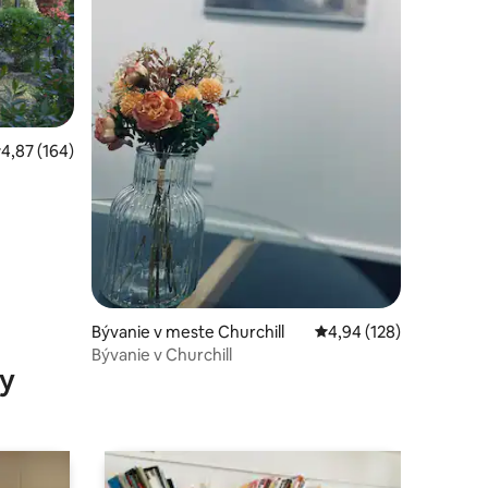
otení: 84
riemerné ohodnotenie 4,87 z 5, počet hodnotení: 164
4,87 (164)
Bývanie v meste Churchill
Priemerné ohodnotenie
4,94 (128)
Bývanie v Churchill
y