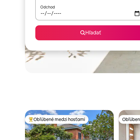
Odchod
Hľadať
Obľúbené medzi hosťami
Obľúben
Najobľúbenejšie medzi hosťami
Obľúben