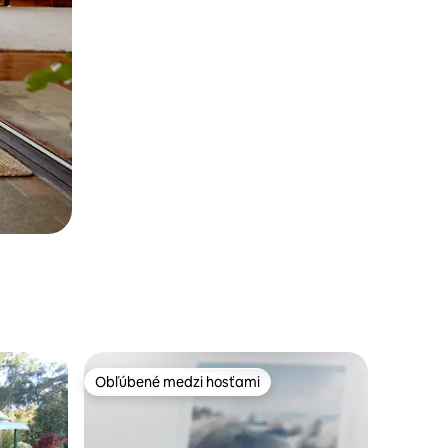
Obľúbené medzi hosťami
Obľúbené medzi hosťami