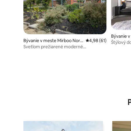
Bývanie v
Bývanie v meste Mirboo Nort
Priemerné ohodnotenie
4,98 (61)
Štýlový d
h
Svetlom prežiarené moderné
CBD Morw
ubytovanie z polovice minulého storočia