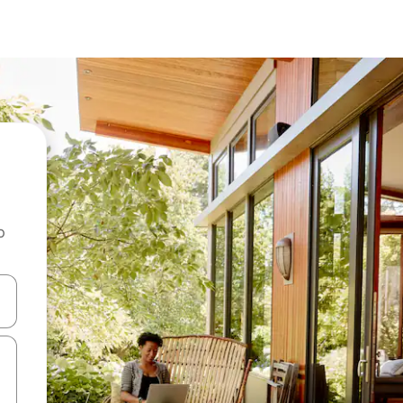
o
rechádzať pomocou klávesov so šípkami nahor a nadol alebo ich pres