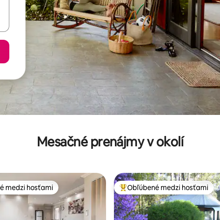
Mesačné prenájmy v okolí
é medzi hosťami
Obľúbené medzi hosťami
é medzi hosťami
Najobľúbenejšie medzi hosťami