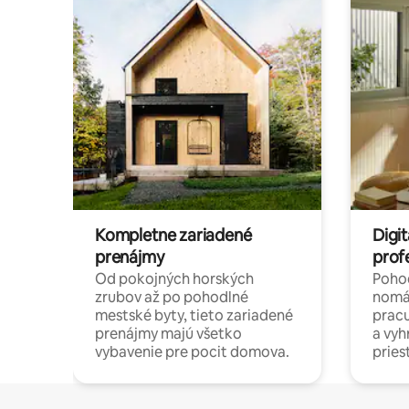
Kompletne zariadené
Digit
prenájmy
prof
Od pokojných horských
Pohod
zrubov až po pohodlné
nomá
mestské byty, tieto zariadené
pracu
prenájmy majú všetko
a vy
vybavenie pre pocit domova.
pries