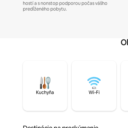
hostí a s nonstop podporou počas vášho
predĺženého pobytu.
O
Kuchyňa
Wi-Fi