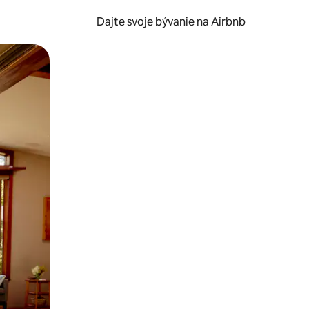
Dajte svoje bývanie na Airbnb
kúmať pomocou dotykových gest či potiahnutia prstom.