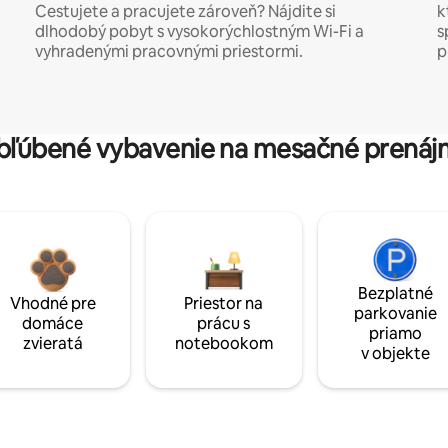
Cestujete a pracujete zároveň? Nájdite si
k
dlhodobý pobyt s vysokorýchlostným Wi-Fi a
s
vyhradenými pracovnými priestormi.
p
bľúbené vybavenie na mesačné prenáj
Bezplatné
Vhodné pre
Priestor na
parkovanie
domáce
prácu s
priamo
zvieratá
notebookom
v objekte