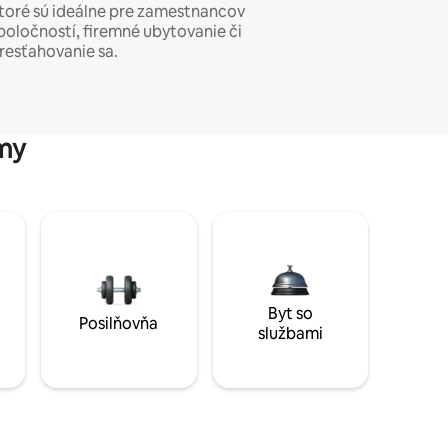
toré sú ideálne pre zamestnancov
poločností, firemné ubytovanie či
resťahovanie sa.
my
Byt so
Posilňovňa
službami