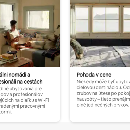
álni nomádi a
Pohoda v cene
esionáli na cestách
Niekedy môže byť ubyto
cieľovou destináciou. Od
lné ubytovania pre
zrubov na útese po poko
dov a profesionálov
hausbóty – tieto prenájm
júcich na diaľku s Wi-Fi
plné jedinečných prvkov.
hradenými pracovnými
tormi.