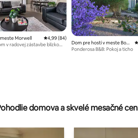
 meste Morwell
Priemerné ohodnotenie 4,99 z 5, počet hodn
4,99 (84)
 4,98 z 5, počet hodnotení: 61
Dom pre hostí v meste Bool
P
om v radovej zástavbe blízko
arra
Ponderosa B&B: Pokoj a ticho
ell
Pohodlie domova a skvelé mesačné cen