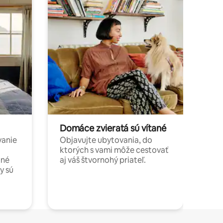
Domáce zvieratá sú vítané
vanie
Objavujte ubytovania, do
ktorých s vami môže cestovať
jné
aj váš štvornohý priateľ.
y sú