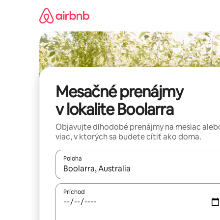
Preskočiť
na
obsah.
Mesačné prenájmy
v lokalite Boolarra
Objavujte dlhodobé prenájmy na mesiac aleb
viac, v ktorých sa budete cítiť ako doma.
Poloha
Keď budú výsledky k dispozícii, môžete si ich p
Príchod