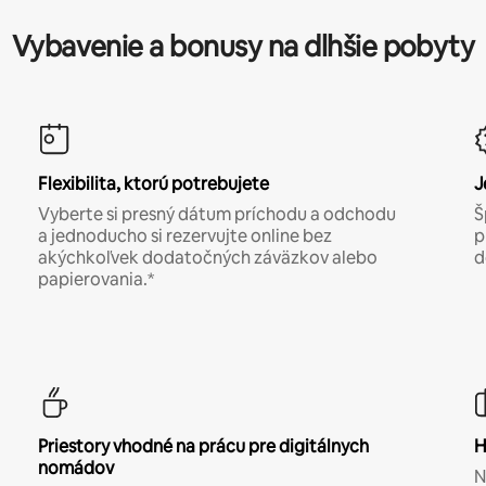
Vybavenie a bonusy na dlhšie pobyty
Flexibilita, ktorú potrebujete
J
Vyberte si presný dátum príchodu a odchodu
Š
a jednoducho si rezervujte online bez
p
akýchkoľvek dodatočných záväzkov alebo
d
papierovania.*
Priestory vhodné na prácu pre digitálnych
H
nomádov
N