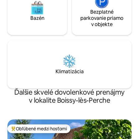
Bezplatné
Bazén
parkovanie priamo
v objekte
Klimatizácia
Ďalšie skvelé dovolenkové prenájmy
v lokalite Boissy-lès-Perche
Obľúbené medzi hosťami
Najobľúbenejšie medzi hosťami