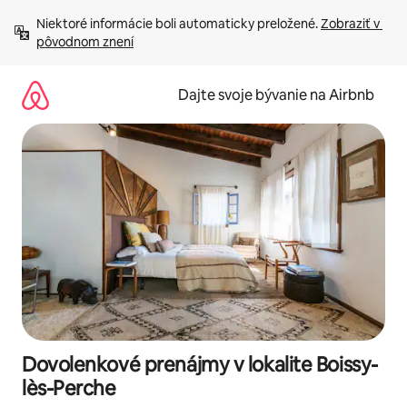
Preskočiť
Niektoré informácie boli automaticky preložené. 
Zobraziť v 
na
pôvodnom znení
obsah.
Dajte svoje bývanie na Airbnb
Dovolenkové prenájmy v lokalite Boissy-
lès-Perche