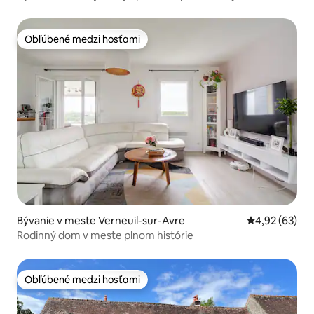
Obľúbené medzi hosťami
Obľúbené medzi hosťami
Bývanie v meste Verneuil-sur-Avre
Priemerné oho
4,92 (63)
Rodinný dom v meste plnom histórie
Obľúbené medzi hosťami
Obľúbené medzi hosťami