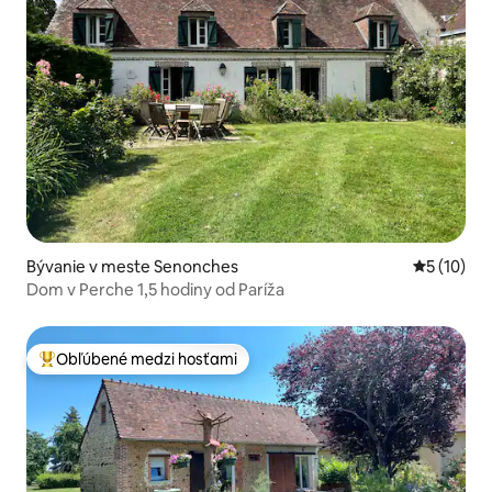
Bývanie v meste Senonches
Priemerné 
5 (10)
Dom v Perche 1,5 hodiny od Paríža
Obľúbené medzi hosťami
Najobľúbenejšie medzi hosťami