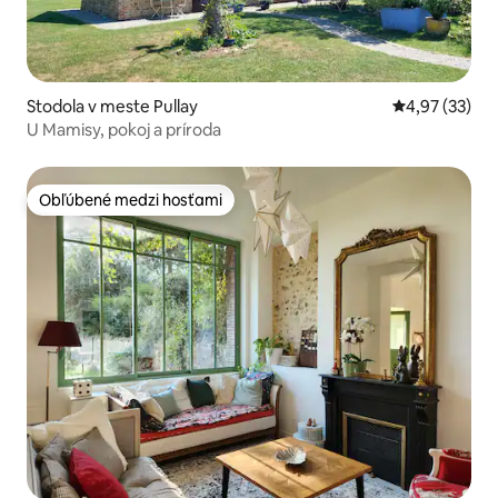
Stodola v meste Pullay
Priemerné oho
4,97 (33)
U Mamisy, pokoj a príroda
Obľúbené medzi hosťami
Obľúbené medzi hosťami