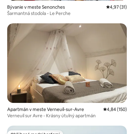
Bývanie v meste Senonches
Priemerné oh
4,97 (31)
Šarmantná stodola - Le Perche
Apartmán v meste Verneuil-sur-Avre
Priemerné ohod
4,84 (150)
Verneuil sur Avre - Krásny útulný apartmán