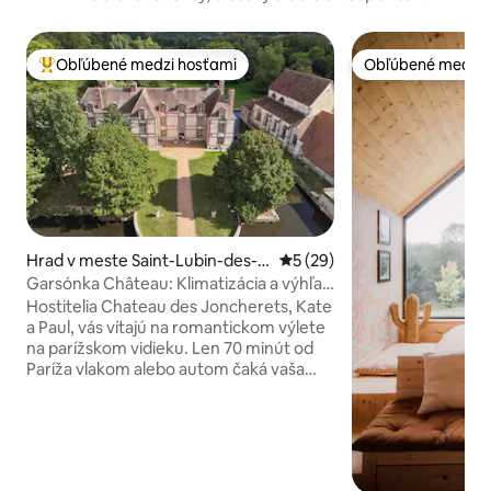
Obľúbené medzi hosťami
Obľúbené medzi 
Najobľúbenejšie medzi hosťami
Obľúbené medzi 
Hrad v meste Saint-Lubin-des-J
Priemerné ohodnotenie 5 z 
5 (29)
oncherets
Garsónka Château: Klimatizácia a výhľad
na vodu
Hostitelia Chateau des Joncherets, Kate
a Paul, vás vítajú na romantickom výlete
na parížskom vidieku. Len 70 minút od
Paríža vlakom alebo autom čaká vaša
oáza! Vychutnajte si výhľad na náš
zámok zo 17. storočia, park, ktorý
navrhol Andre le Notre, klasifikované
plantainové stromy a kaplnku. Z okna
môžete vidieť naše milované pávi,