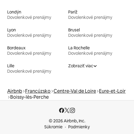
Londýn
Paríž
Dovolenkové prenájmy
Dovolenkové prenájmy
Lyon
Brusel
Dovolenkové prenájmy
Dovolenkové prenájmy
Bordeaux
La Rochelle
Dovolenkové prenájmy
Dovolenkové prenájmy
Lille
Zobraziť viac
Dovolenkové prenájmy
Airbnb
Francúzsko
Centre-Val de Loire
Eure-et-Loir
Boissy-lès-Perche
© 2026 Airbnb, Inc.
Súkromie
Podmienky