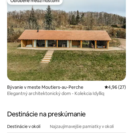
Obľúbené medzi hosťami
Obľúbené medzi hosťami
Bývanie v meste Moutiers-au-Perche
Priemerné oho
4,96 (27)
Elegantný architektonický dom - Kolekcia Idylliq
Destinácie na preskúmanie
Destinácie v okolí
Najzaujímavejšie pamiatky v okolí