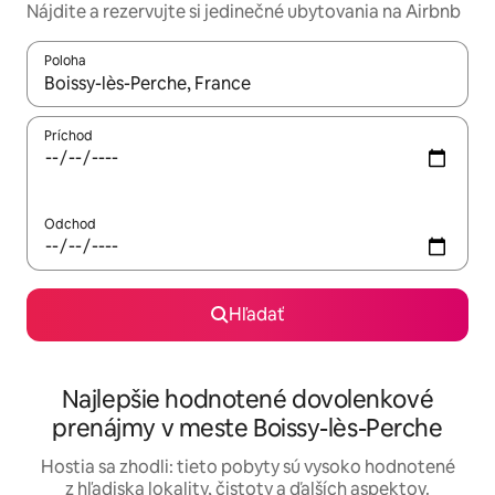
Nájdite a rezervujte si jedinečné ubytovania na Airbnb
Poloha
Keď budú výsledky k dispozícii, môžete si ich prechádzať pom
Príchod
Odchod
Hľadať
Najlepšie hodnotené dovolenkové
prenájmy v meste Boissy-lès-Perche
Hostia sa zhodli: tieto pobyty sú vysoko hodnotené
z hľadiska lokality, čistoty a ďalších aspektov.