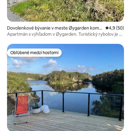
Dovolenkové bývanie v meste Øygarden kom
Priemerné oh
4,9 (50)
mune
Apartmán s výhľadom v Øygarden. Turistický rybolov je v
poriadku.
Obľúbené medzi hosťami
Obľúbené medzi hosťami