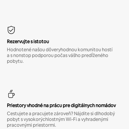
Rezervujte s istotou
Hodnotené našou dôveryhodnou komunitou hostí
a s nonstop podporou počas vášho predĺženého
pobytu.
Priestory vhodné na prácu pre digitálnych nomádov
Cestujete a pracujete zároveň? Nájdite si dlhodobý
pobyt s vysokorýchlostným Wi-Fi a vyhradenými
pracovnými priestormi.