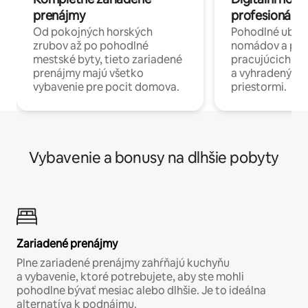
prenájmy
profesionáli 
Od pokojných horských
Pohodlné ubyto
zrubov až po pohodlné
nomádov a pro
mestské byty, tieto zariadené
pracujúcich na 
prenájmy majú všetko
a vyhradenými
vybavenie pre pocit domova.
priestormi.
Vybavenie a bonusy na dlhšie pobyty
Zariadené prenájmy
Plne zariadené prenájmy zahŕňajú kuchyňu
a vybavenie, ktoré potrebujete, aby ste mohli
pohodlne bývať mesiac alebo dlhšie. Je to ideálna
alternatíva k podnájmu.