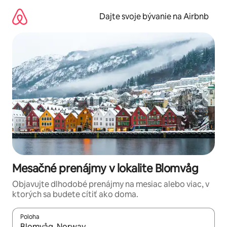
Preskočiť
na
Dajte svoje bývanie na Airbnb
obsah.
Mesačné prenájmy v lokalite Blomvåg
Objavujte dlhodobé prenájmy na mesiac alebo viac, v
ktorých sa budete cítiť ako doma.
Poloha
Keď budú výsledky k dispozícii, môžete si ich prechádzať pom