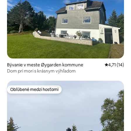
Bývanie v meste Øygarden kommune
Priemerné oh
4,71 (14)
Dom pri mori s krásnym výhľadom
Obľúbené medzi hosťami
Obľúbené medzi hosťami