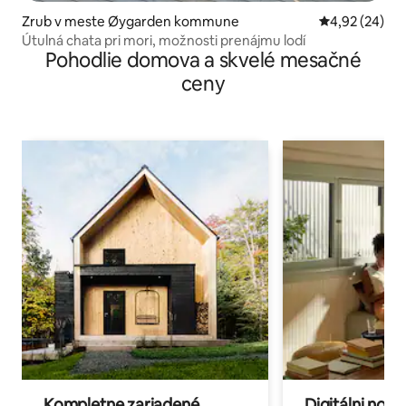
Zrub v meste Øygarden kommune
Priemerné oho
4,92 (24)
Útulná chata pri mori, možnosti prenájmu lodí
Pohodlie domova a skvelé mesačné
ceny
Kompletne zariadené
Digitálni nomá