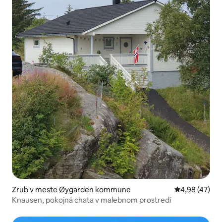
Zrub v meste Øygarden kommune
Priemerné oho
4,98 (47)
Knausen, pokojná chata v malebnom prostredí