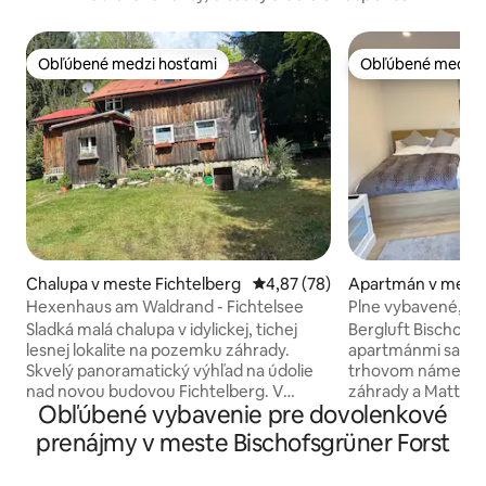
Obľúbené medzi hosťami
Obľúbené medzi 
Obľúbené medzi hosťami
Obľúbené medzi 
Chalupa v meste Fichtelberg
Priemerné ohodnotenie 4,87 z 
4,87 (78)
Apartmán v meste
ün
Hexenhaus am Waldrand - Fichtelsee
Plne vybavené, až 
Sladká malá chalupa v idylickej, tichej
Bergluft Bischofsgrün: D
lesnej lokalite na pozemku záhrady.
apartmánmi sa na
Skvelý panoramatický výhľad na údolie
trhovom námestí, v
nad novou budovou Fichtelberg. V
záhrady a Matthäu
Obľúbené vybavenie pre dovolenkové
bezprostrednej blízkosti Fichtelsee a
reštaurácií, pekár
Naabquelle je ideálnym východiskovým
bánk a pošty. Jed
prenájmy v meste Bischofsgrüner Forst
bodom na turistiku a jazdu na horských
vzdialená asi 400 
bicykloch. V zime vedie vchod do
Ochsenkopf Nord je