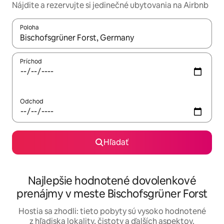
Nájdite a rezervujte si jedinečné ubytovania na Airbnb
Poloha
Keď budú výsledky k dispozícii, môžete si ich prechádzať pom
Príchod
Odchod
Hľadať
Najlepšie hodnotené dovolenkové
prenájmy v meste Bischofsgrüner Forst
Hostia sa zhodli: tieto pobyty sú vysoko hodnotené
z hľadiska lokality, čistoty a ďalších aspektov.