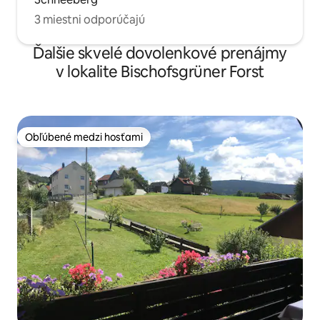
3 miestni odporúčajú
Ďalšie skvelé dovolenkové prenájmy
v lokalite Bischofsgrüner Forst
Obľúbené medzi hosťami
Obľúbené medzi hosťami