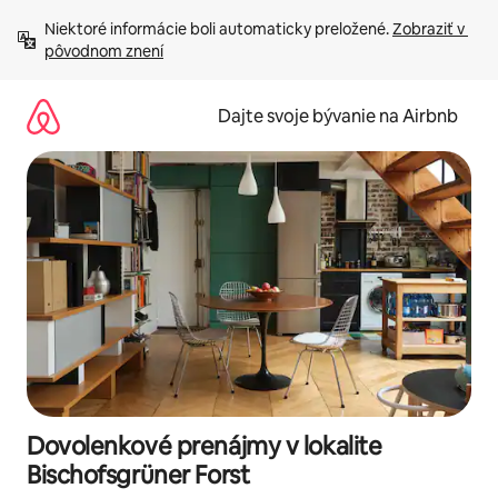
Preskočiť
Niektoré informácie boli automaticky preložené. 
Zobraziť v 
na
pôvodnom znení
obsah.
Dajte svoje bývanie na Airbnb
Dovolenkové prenájmy v lokalite
Bischofsgrüner Forst