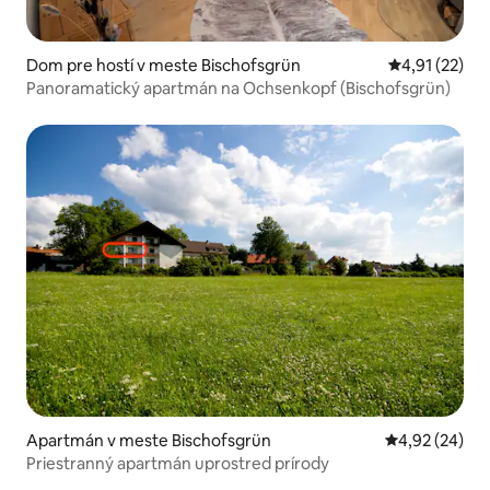
Dom pre hostí v meste Bischofsgrün
Priemerné oh
4,91 (22)
Panoramatický apartmán na Ochsenkopf (Bischofsgrün)
Apartmán v meste Bischofsgrün
Priemerné oho
4,92 (24)
Priestranný apartmán uprostred prírody