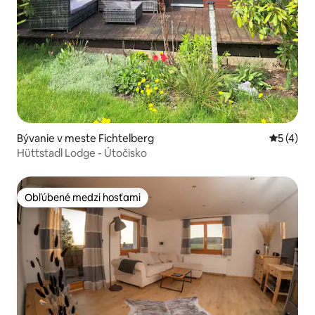
Bývanie v meste Fichtelberg
Priemerné
5 (4)
Hüttstadl Lodge - Útočisko
Obľúbené medzi hosťami
Obľúbené medzi hosťami