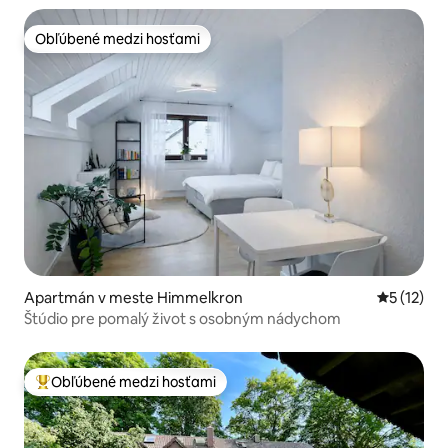
Obľúbené medzi hosťami
Obľúbené medzi hosťami
Apartmán v meste Himmelkron
Priemerné
5 (12)
Štúdio pre pomalý život s osobným nádychom
Obľúbené medzi hosťami
Najobľúbenejšie medzi hosťami