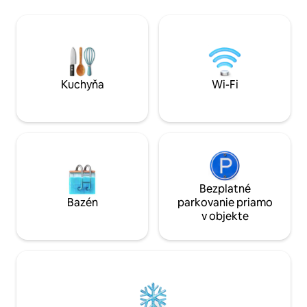
chodníka v tesnej blízkosti. Vzhľadom na
km. Dom ponúka p
svoju polohu vo výške 800 m nad morom
priamo pred predn
je relatívne snehovo bezpečné. V
veľkom neďalekom 
prípade snehu nie je prístup priamo do
ako aj QLED televí
domu zaručený, v závislosti od stavu
Disney Channel k d
cesty, musí byť zaparkovaný 500 m od
hotela.
Kuchyňa
Wi-Fi
Bezplatné
Bazén
parkovanie priamo
v objekte