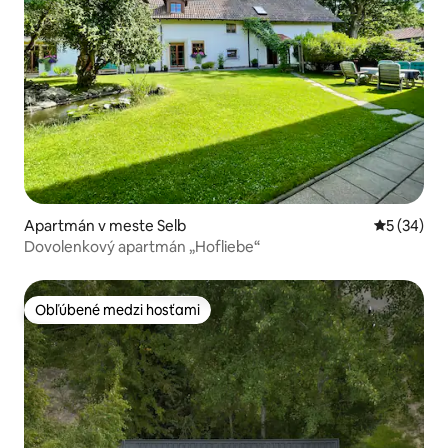
Apartmán v meste Selb
Priemerné 
5 (34)
Dovolenkový apartmán „Hofliebe“
Obľúbené medzi hosťami
Obľúbené medzi hosťami