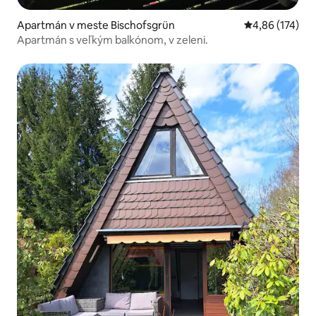
Apartmán v meste Bischofsgrün
Priemerné ohod
4,86 (174)
Apartmán s veľkým balkónom, v zeleni.