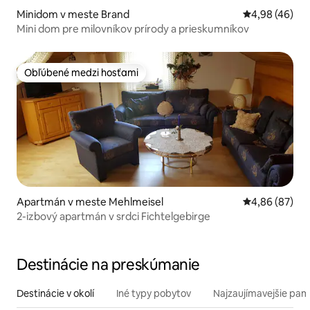
Minidom v meste Brand
Priemerné oho
4,98 (46)
Mini dom pre milovníkov prírody a prieskumníkov
Obľúbené medzi hosťami
Obľúbené medzi hosťami
Apartmán v meste Mehlmeisel
Priemerné oho
4,86 (87)
2-izbový apartmán v srdci Fichtelgebirge
Destinácie na preskúmanie
Destinácie v okolí
Iné typy pobytov
Najzaujímavejšie pami