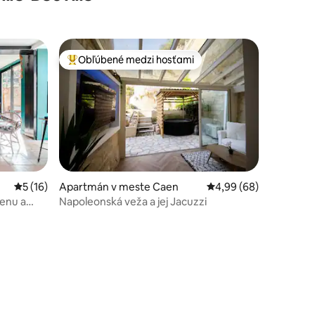
Obľúbené medzi hosťami
Najobľúbenejšie medzi hosťami
Priemerné ohodnotenie 5 z 5, počet hodnotení: 16
5 (16)
Apartmán v meste Caen
Priemerné ohodnotenie
4,99 (68)
aenu a
Napoleonská veža a jej Jacuzzi
dnotení: 5