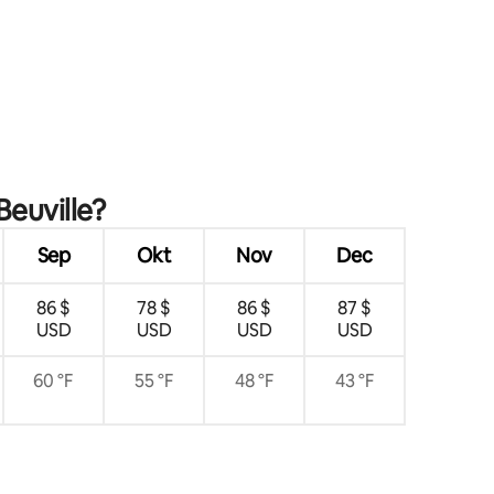
Beuville?
Sep
Okt
Nov
Dec
86 $
78 $
86 $
87 $
USD
USD
USD
USD
60 °F
55 °F
48 °F
43 °F