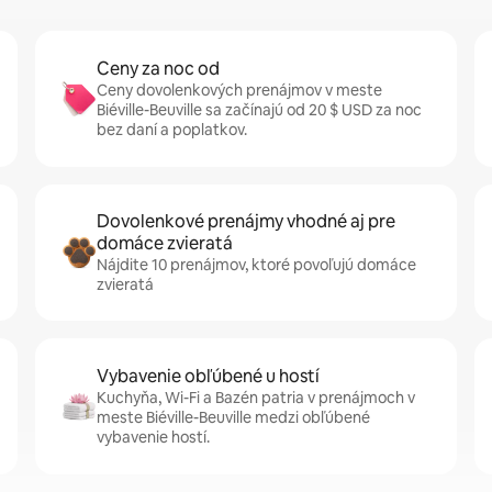
Ceny za noc od
Ceny dovolenkových prenájmov v meste
Biéville-Beuville sa začínajú od 20 $ USD za noc
bez daní a poplatkov.
Dovolenkové prenájmy vhodné aj pre
domáce zvieratá
Nájdite 10 prenájmov, ktoré povoľujú domáce
zvieratá
Vybavenie obľúbené u hostí
Kuchyňa, Wi-Fi a Bazén patria v prenájmoch v
meste Biéville-Beuville medzi obľúbené
vybavenie hostí.