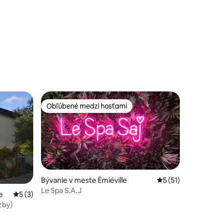
Obľúbené medzi hosťami
Obľúbené medzi hosťami
Bývanie v meste Émiéville
Priemerné ohodnot
5 (51)
Le Spa S.A.J
e
Priemerné ohodnotenie 5 z 5, počet hodnotení: 3
5 (3)
zby)
notení: 25