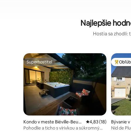
Najlepšie hodn
Hostia sa zhodli: 
Superhostiteľ
Obľúb
Superhostiteľ
Najobľúb
Kondo v meste Biéville-Beuvill
Priemerné ohodnotenie
4,83 (18)
Bývanie v
e
Pohodlie a ticho s vírivkou a súkromným
Nid de Pl