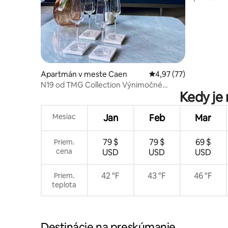
morom
Apartmán v meste Caen
Priemerné ohodnotenie
4,97 (77)
N19 od TMG Collection Výnimočné
Kedy je 
ubytovanie
Mesiac
Jan
Feb
Mar
79 $
79 $
69 $
Priem.
cena
USD
USD
USD
42 °F
43 °F
46 °F
Priem.
teplota
Destinácie na preskúmanie