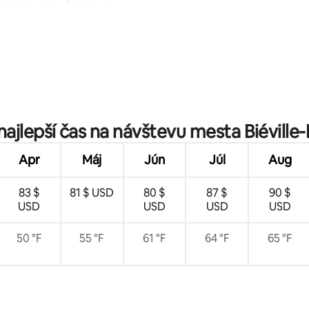
 4,97 z 5, počet hodnotení: 77
najlepší čas na návštevu mesta Biéville-
Apr
Máj
Jún
Júl
Aug
83 $
81 $ USD
80 $
87 $
90 $
USD
USD
USD
USD
50 °F
55 °F
61 °F
64 °F
65 °F