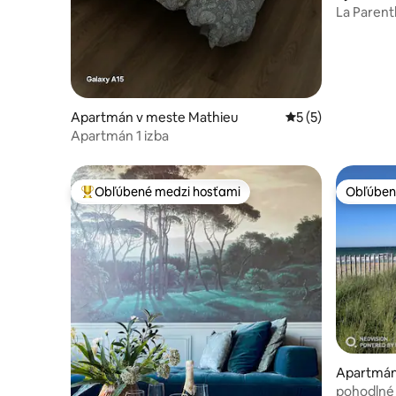
La Parent
Fi – Parko
Apartmán v meste Mathieu
Priemerné ohodnot
5 (5)
Apartmán 1 izba
Obľúbené medzi hosťami
Obľúben
Najobľúbenejšie medzi hosťami
Obľúben
Apartmán 
le
pohodlné