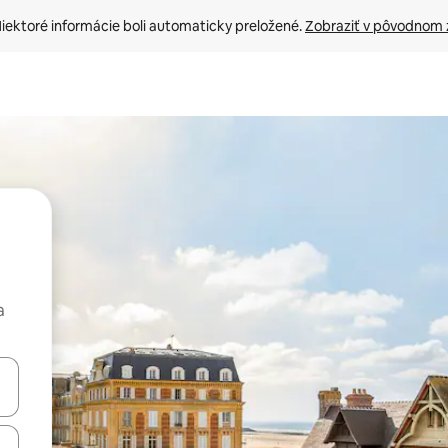
iektoré informácie boli automaticky preložené. 
Zobraziť v pôvodnom 
a
rechádzať pomocou klávesov so šípkami nahor a nadol alebo ich pres