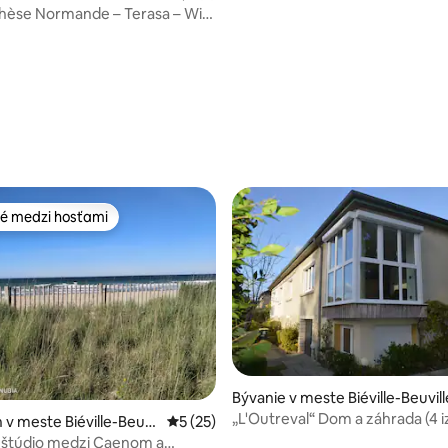
hèse Normande – Terasa – Wi-
vanie
enie 5 z 5, počet hodnotení: 5
é medzi hosťami
é medzi hosťami
Bývanie v meste Biéville-Beuvill
„L'Outreval“ Dom a záhrada (4 i
v meste Biéville-Beuvil
Priemerné ohodnotenie 5 z 5, počet hod
5 (25)
 štúdio medzi Caenom a