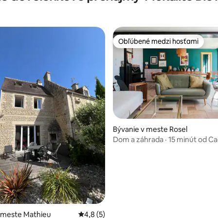
Obľúbené medzi hosťami
Obľúbené medzi hosťami
Bývanie v meste Rosel
Dom a záhrada · 15 minút od C
pláží · 6 osôb
 meste Mathieu
Priemerné ohodnotenie 4,8 z 5, počet ho
4,8 (5)