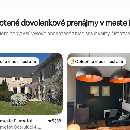
otené dovolenkové prenájmy v meste Bi
tieto pobyty sú vysoko hodnotené z hľadiska lokality, čistoty 
ené medzi hosťami
Obľúbené medzi hosťami
enejšie medzi hosťami
Najobľúbenejšie medzi hosťami
 4,83 z 5, počet hodnotení: 18
 meste Plumetot
Priemerné ohodnotenie 5 z 5, počet hodn
5 (38)
umetot Očarujúci 4-