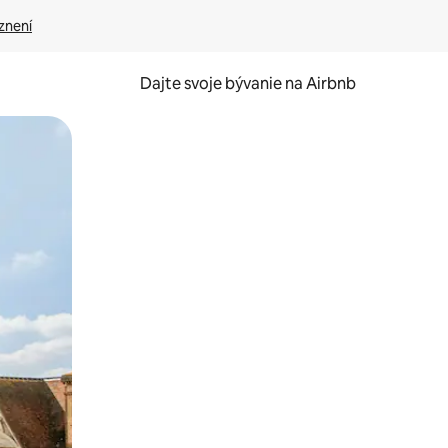
znení
Dajte svoje bývanie na Airbnb
kúmať pomocou dotykových gest či potiahnutia prstom.