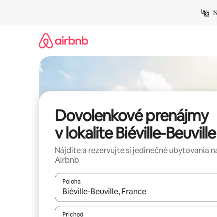
Preskočiť
N
na
obsah.
Dovolenkové prenájmy
v lokalite Biéville-Beuville
Nájdite a rezervujte si jedinečné ubytovania n
Airbnb
Poloha
Keď budú výsledky k dispozícii, môžete si ich p
Príchod