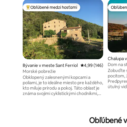
Obľúbené medzi hosťami
Obľúben
Najobľúbenejšie medzi hosťami
Obľúben
Chalupa 
Dom na sta
Bývanie v meste Sant Ferriol
Priemerné ohodnotenie 
4,99 (146)
Zobuďte s
Morské pobrežie
pocitom, 
Obklopený zalesnenými kopcami a
Predpyrenejach 
poliami, je to ideálne miesto pre každého,
útulný vi
kto miluje prírodu a pokoj. Táto oblasť je
Predpyren
známa svojimi cyklistickými chodníkmi,
ktorí sa c
mnohými turistickými chodníkmi,
spojiť s t
pozorovaním vtákov a historickými
Toto miest
pamiatkami. V objekte žijeme aj my, v
alebo ľudí
malom samostatnom dome. Okolité
Obľúbené v
plynú pom
priestory zdieľame s našou rodinou,
čerstvéh
keďže sa staráme o zeleninové záhrady a