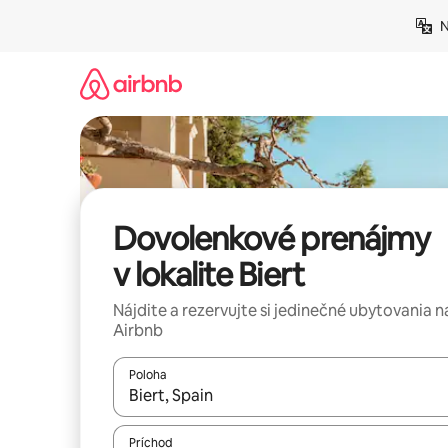
Preskočiť
N
na
obsah.
Dovolenkové prenájmy
v lokalite Biert
Nájdite a rezervujte si jedinečné ubytovania n
Airbnb
Poloha
Keď budú výsledky k dispozícii, môžete si ich p
Príchod