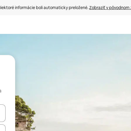
iektoré informácie boli automaticky preložené. 
Zobraziť v pôvodnom 
a
rechádzať pomocou klávesov so šípkami nahor a nadol alebo ich pres