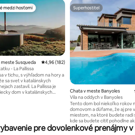
é medzi hosťami
Superhostiteľ
é medzi hosťami
Superhostiteľ
v meste Susqueda
Priemerné ohodnotenie 4,96 z 5, počet hodno
4,96 (182)
tku - La Pallissa
4,99 z 5, počet hodnotení: 146
a v tichu, s výhľadom na hory a
že sa svet v katalánskych
zastavil. La Pallissa je
Chata v meste Banyoles
diecky dom v katalánskych
Vila na oddych v Banyoles
ejach, navrhnutý pre tých,
Tento dom bol niekoľko rokov 
hcú odpojiť od hluku a znovu sa
domovom a dúfame, že aj pre 
ým, na čom skutočne záleží.
miestom, na ktoré budete radi
o je ideálne pre páry, rodiny
kde sa budete cítiť pohodlne a
 pracujúcich na diaľku. Dni tu
ybavenie pre dovolenkové prenájmy v 
kde si ho užijete. Ide o ideálny dom na
aly uprostred prírody,
rodinnú dovolenku a oddych, al
o vzduchu a nezabudnuteľných