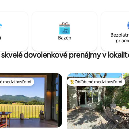
pracovisko pre digitálnych nom
lnka neďaleko obcí Rupit, Salt
tvorcov obsahu alebo športovco
t a vodnej nádrže Susqueda.
vďaka svojej polohe v tichej a p
lokalite len 3 minúty cesty aut
mesta a jazera, v prírodnom pro
kde sa môžete venovať športu,
Bezplatn
prechádzkam a foteniu krásnyc
i
Bazén
priam
 skvelé dovolenkové prenájmy v lokalit
é medzi hosťami
Obľúbené medzi hosťami
é medzi hosťami
Najobľúbenejšie medzi hosťami