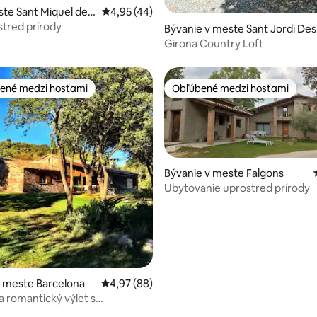
ste Sant Miquel de
Priemerné ohodnotenie 4,95 z 5, počet hod
4,95 (44)
enie 5 z 5, počet hodnotení: 6
or
stred prírody
Bývanie v meste Sant Jordi Des
alls
Girona Country Loft
ené medzi hosťami
Obľúbené medzi hosťami
enejšie medzi hosťami
Obľúbené medzi hosťami
Bývanie v meste Falgons
Ubytovanie uprostred prírody
 4,95 z 5, počet hodnotení: 95
 meste Barcelona
Priemerné ohodnotenie 4,97 z 5, počet hodn
4,97 (88)
a romantický výlet s
m výhľadom