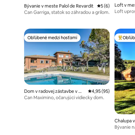
Loft v me
Bývanie v meste Palol de Revardit
Priemerné ohodnot
5 (6)
Campmaj
Loft upro
Can Garriga, statok so záhradou a grilom.
Obľúbené medzi hosťami
Obľúb
Obľúbené medzi hosťami
Najobľúb
Dom v radovej zástavbe v me
Priemerné ohodnotenie
4,95 (95)
ste Vilavenut
Can Maximino, očarujúci vidiecky dom.
Chalupa v
Bývanie n
úchvatný