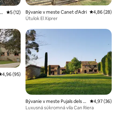
notení: 44
Bývanie v meste Canet d'Adri
Priemerné ohodnotenie
4,86 (28)
v
Priemerné ohodnotenie 5 z 5, počet hodnotení: 12
5 (12)
Útulok El Xiprer
Priemerné ohodnotenie 4,96 z 5, počet hodnotení: 95
4,96 (95)
Bývanie v meste Pujals dels P
Priemerné ohodnotenie
4,97 (36)
agesos
Luxusná súkromná vila Can Riera
otení: 88