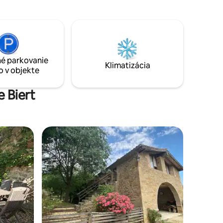
ádov,
súkromie a historický šarm. Dokonalý
v, a to
základný tábor na objavovanie Girony!
okojnej
om od
stredí,
é parkovanie
h fotiek.
Klimatizácia
o v objekte
e Biert