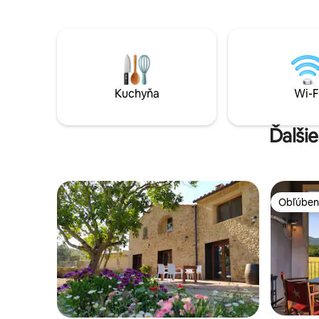
západov s
zvieratá. Večierky a podujatia s hlasnou
de Sallen
hudbou a nadmerným alkoholom sú
prísne zakázané, pretože to nie je
vhodné ani prijateľné.
Kuchyňa
Wi-F
Ďalšie
Obľúben
Obľúben