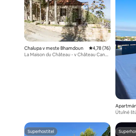
Chalupa v meste Bhamdoun
Priemerné ohodnotenie
4,78 (76)
La Maison du Château - v Château Cana
Winery
Apartmán
Útulné š
(JEDNOT
Superhostiteľ
Superhos
Superhostiteľ
Superhos