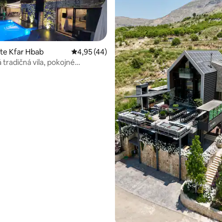
ste Kfar Hbab
Priemerné ohodnotenie 4,95 z 5, počet hod
4,95 (44)
tradičná vila, pokojné
é útočisko
 4,95 z 5, počet hodnotení: 65