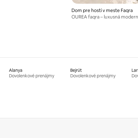
Dom pre hostí v meste Faqra
OUREA faqra – luxusná moderná
spálňami
Alanya
Bejrút
La
Dovolenkové prenájmy
Dovolenkové prenájmy
Do