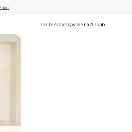
znení
Dajte svoje bývanie na Airbnb
kúmať pomocou dotykových gest či potiahnutia prstom.