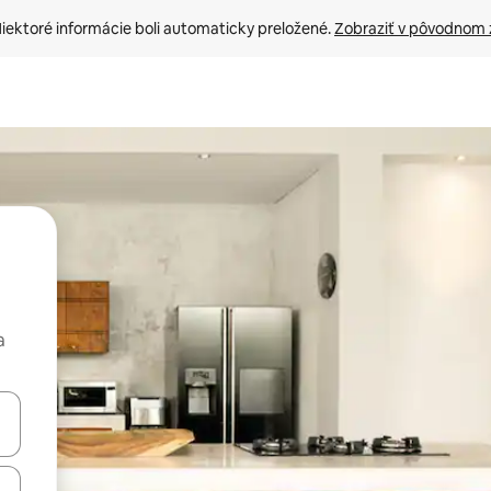
iektoré informácie boli automaticky preložené. 
Zobraziť v pôvodnom 
a
rechádzať pomocou klávesov so šípkami nahor a nadol alebo ich pres