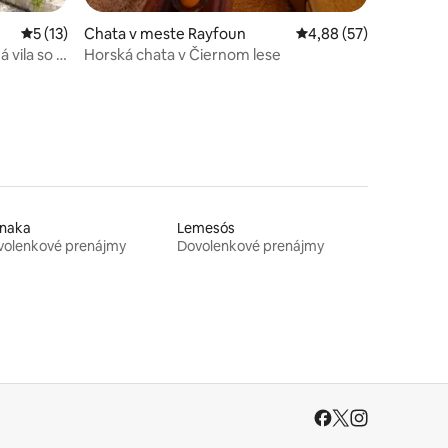
Priemerné ohodnotenie 5 z 5, počet hodnotení: 13
5 (13)
Chata v meste Rayfoun
Priemerné ohodnotenie
4,88 (57)
 vila so 4
Horská chata v Čiernom lese
rnaka
Lemesós
volenkové prenájmy
Dovolenkové prenájmy