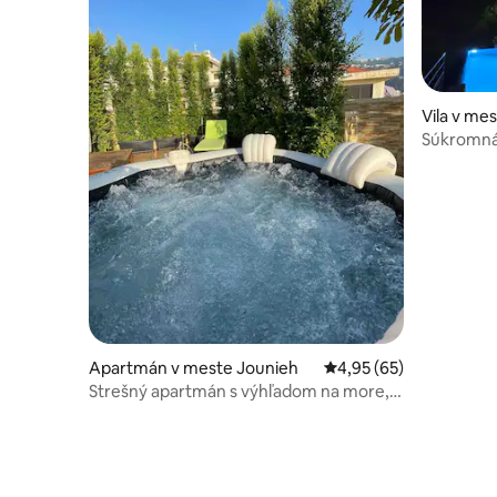
Vila v me
Súkromná 
romantick
Apartmán v meste Jounieh
Priemerné ohodnotenie
4,95 (65)
Strešný apartmán s výhľadom na more, v
blízkosti všetkých zariadení/vírivky