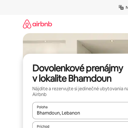
Preskočiť
N
na
obsah.
Dovolenkové prenájmy
v lokalite Bhamdoun
Nájdite a rezervujte si jedinečné ubytovania n
Airbnb
Poloha
Keď budú výsledky k dispozícii, môžete si ich p
Príchod