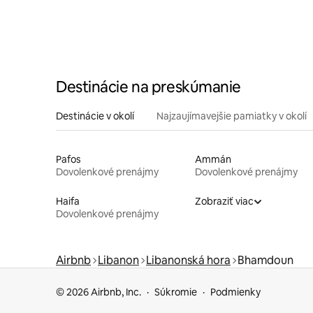
Destinácie na preskúmanie
Destinácie v okolí
Najzaujímavejšie pamiatky v okolí
Pafos
Ammán
Dovolenkové prenájmy
Dovolenkové prenájmy
Haifa
Zobraziť viac
Dovolenkové prenájmy
Airbnb
Libanon
Libanonská hora
Bhamdoun
© 2026 Airbnb, Inc.
Súkromie
Podmienky