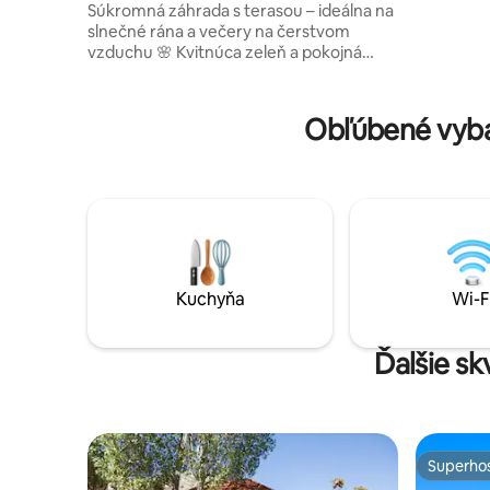
Súkromná záhrada s terasou – ideálna na
ideálny pr
slnečné rána a večery na čerstvom
rezervujú 
vzduchu 🌸 Kvitnúca zeleň a pokojná
raňajky, 
horská atmosféra 📍 15 minút od Bejrútu,
doručovac
5 minút od kaviarní v Broumane 🍃
prírode, l
Pokojné a súkromné miesto na oddych
Obľúbené vyb
obklopené prírodou 🍽️ Plne vybavená
kuchyňa na pohodové domáce jedlá 🛏️
Útulná spálňa s mäkkou posteľnou
bielizňou a prirodzeným svetlom 📺
Netflix a Shahid na pokojné večery v
interiéri 🚗Jednoduchý prístup k
parkovaniu ✨ Ideálne pre páry,
jednotlivcov – dobrodruhov alebo na
Kuchyňa
Wi-F
pokojný jarný výlet
Ďalšie s
Superhos
Superhos