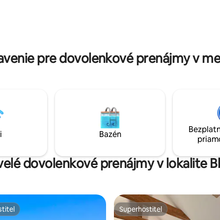
e páry alebo priateľov, ktorí si
hotela v blízkosti lyžiarskych sv
spoločne. K dispozícii sú
turistických chodníkov a kaviarn
vínové/syrové taniere a
ponúkajú pohodlie a súkromie p
ia služba. Pokojný únik v
rok. Ideálne na romantické pob
en 40 minút od Bejrútu.
víkendové výlety.
avenie pre dovolenkové prenájmy v m
Bezplatn
i
Bazén
priam
kvelé dovolenkové prenájmy v lokalite
titeľ
Superhostiteľ
titeľ
Superhostiteľ