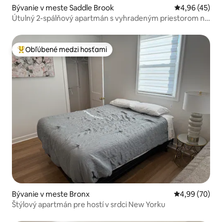
Bývanie v meste Saddle Brook
Priemerné oho
4,96 (45)
Útulný 2-spálňový apartmán s vyhradeným priestorom na
domácu kanceláriu
Obľúbené medzi hosťami
Najobľúbenejšie medzi hosťami
Bývanie v meste Bronx
Priemerné oho
4,99 (70)
Štýlový apartmán pre hostí v srdci New Yorku