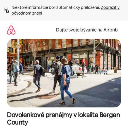
Preskočiť
Niektoré informácie boli automaticky preložené. 
Zobraziť v 
na
pôvodnom znení
obsah.
Dajte svoje bývanie na Airbnb
Dovolenkové prenájmy v lokalite Bergen
County