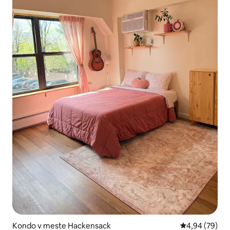
Kondo v meste Hackensack
Priemerné oho
4,94 (79)