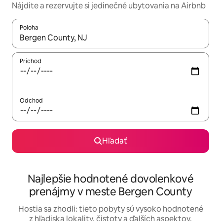
Nájdite a rezervujte si jedinečné ubytovania na Airbnb
Poloha
Keď budú výsledky k dispozícii, môžete si ich prechádzať pom
Príchod
Odchod
Hľadať
Najlepšie hodnotené dovolenkové
prenájmy v meste Bergen County
Hostia sa zhodli: tieto pobyty sú vysoko hodnotené
z hľadiska lokality, čistoty a ďalších aspektov.