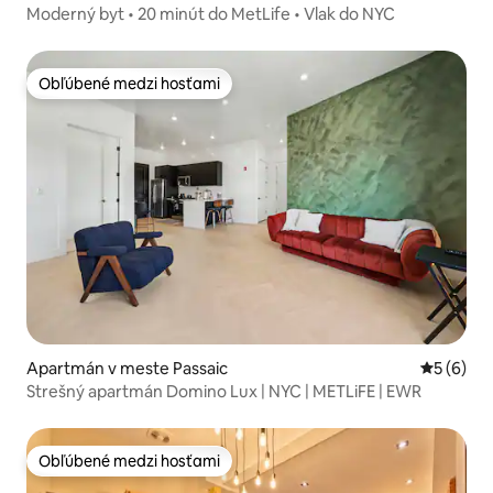
Moderný byt • 20 minút do MetLife • Vlak do NYC
Obľúbené medzi hosťami
Obľúbené medzi hosťami
Apartmán v meste Passaic
Priemerné
5 (6)
Strešný apartmán Domino Lux | NYC | METLiFE | EWR
Obľúbené medzi hosťami
Obľúbené medzi hosťami