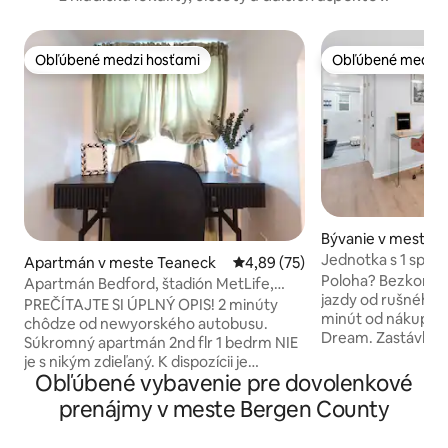
Obľúbené medzi hosťami
Obľúbené medzi 
Obľúbené medzi hosťami
Obľúbené medzi 
Bývanie v meste 
Jednotka s 1 spálň
Apartmán v meste Teaneck
Priemerné ohodnotenie 4,89 z 
4,89 (75)
minút na štadión 
Poloha? Bezkonku
Apartmán Bedford, štadión MetLife,
jazdy od rušného 
letiská v New Yorku a New Jersey
PREČÍTAJTE SI ÚPLNÝ OPIS! 2 minúty
minút od nákupné
chôdze od newyorského autobusu.
Dream. Zastávka a
Súkromný apartmán 2nd flr 1 bedrm NIE
len 30 sekúnd chôdze. Tento n
je s nikým zdieľaný. K dispozícii je
2-podlažný apartm
Obľúbené vybavenie pre dovolenkové
vyhradené parkovisko. Táto jednotka je
dvojjednotkovej s
určená na krátke návštevy NJ/NY a pre
prenájmy v meste Bergen County
prízemí a v suter
zdravotné sestry. Jednoduchý prístup k
je moderným klen
doprave. Vybavené plne vybavenou