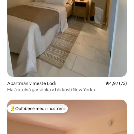
Apartmán v meste Lodi
Priemerné oho
4,97 (73)
Malá útulná garsónka v blízkosti New Yorku
Obľúbené medzi hosťami
Najobľúbenejšie medzi hosťami