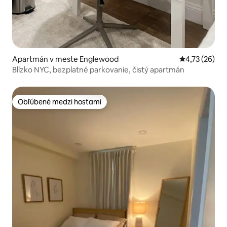
Apartmán v meste Englewood
Priemerné oho
4,73 (26)
Blízko NYC, bezplatné parkovanie, čistý apartmán
Obľúbené medzi hosťami
Obľúbené medzi hosťami