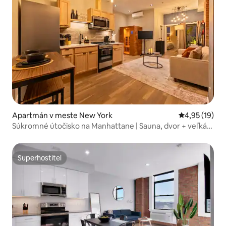
Apartmán v meste New York
Priemerné oho
4,95 (19)
Súkromné útočisko na Manhattane | Sauna, dvor + veľká
manželská posteľ
Superhostiteľ
Superhostiteľ