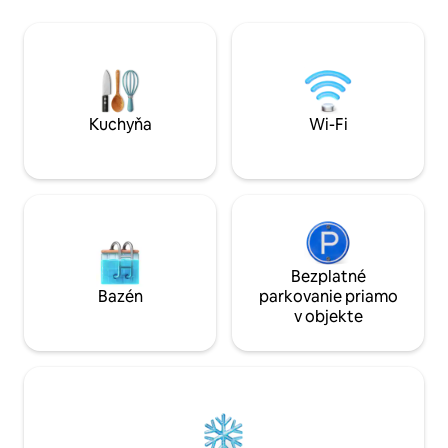
zrekonštruovaný 
kuchyňou, Wi-Fi, televízorom a
prízemie so súk
klimatizáciou. 17 minút na ŠTADIÓN
vchodom, kuchyňu,
METLIFE, 10 minút do New Yorku a
rozkladacou poho
necelých 25 minút na Times Square na
štýlovú spálňu v s
Manhattane. Blízko NJ a letiská v New
manželskou posteľ
Yorku. 4 minúty od Holy Name Hosp 8
pre vás.
minút do Englewood Hosp 15 minút od
Kuchyňa
Wi-Fi
Hackensack Hosp
Bezplatné
Bazén
parkovanie priamo
v objekte