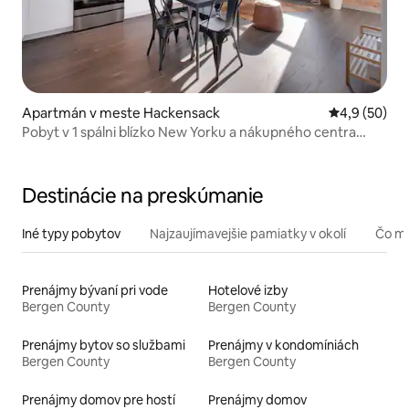
Apartmán v meste Hackensack
Priemerné oh
4,9 (50)
Pobyt v 1 spálni blízko New Yorku a nákupného centra
American Dream
Destinácie na preskúmanie
Iné typy pobytov
Najzaujímavejšie pamiatky v okolí
Čo mô
Prenájmy bývaní pri vode
Hotelové izby
Bergen County
Bergen County
Prenájmy bytov so službami
Prenájmy v kondomíniách
Bergen County
Bergen County
Prenájmy domov pre hostí
Prenájmy domov