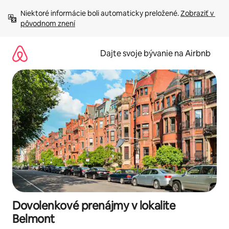
Preskočiť
Niektoré informácie boli automaticky preložené. 
Zobraziť v 
na
pôvodnom znení
obsah.
Dajte svoje bývanie na Airbnb
Dovolenkové prenájmy v lokalite
Belmont