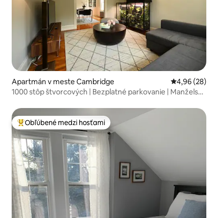
Apartmán v meste Cambridge
Priemerné oho
4,96 (28)
1000 stôp štvorcových | Bezplatné parkovanie | Manželská
posteľ | Vybavenie na prácu z domu
Obľúbené medzi hosťami
Najobľúbenejšie medzi hosťami