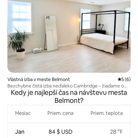
Vlastná izba v meste Belmont
Priemerné
5 (6)
Bezchybne čistá izba neďaleko Cambridge – žiadame o
Kedy je najlepší čas na návštevu mesta
hostky
Belmont?
Mesiac
Priem. cena
Priem. teplota
Jan
84 $ USD
28 °F