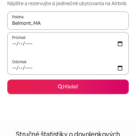
Nájdite a rezervujte si jedinečné ubytovania na Airbnb
Poloha
Keď budú výsledky k dispozícii, môžete si ich prechádzať pom
Príchod
Odchod
Hľadať
Stručné štatistiky o dovolenkových