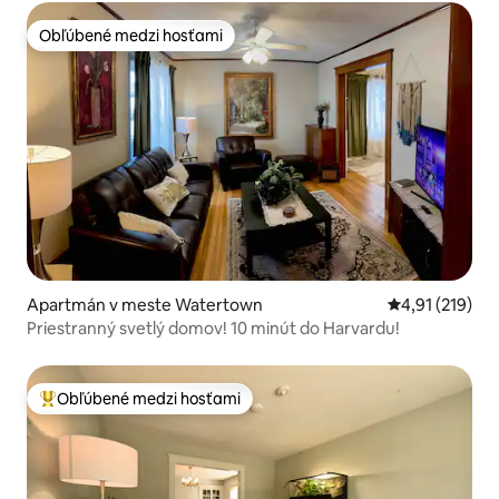
Obľúbené medzi hosťami
Obľúbené medzi hosťami
Apartmán v meste Watertown
Priemerné oho
4,91 (219)
Priestranný svetlý domov! 10 minút do Harvardu!
Obľúbené medzi hosťami
Najobľúbenejšie medzi hosťami