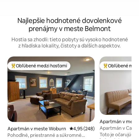
Najlepšie hodnotené dovolenkové
prenájmy v meste Belmont
Hostia sa zhodli: tieto pobyty sú vysoko hodnotené
z hľadiska lokality, čistoty a ďalších aspektov.
Obľúbené medzi hosťami
Obľúbené medz
Najobľúbenejšie medzi hosťami
Najobľúbenejšie 
Apartmán v mest
Apartmán v Camb
Apartmán v meste Woburn
Priemerné ohodnotenie 4,95 z 5
4,95 (248)
Toto je očarujúca 
Pohodlné, priestranné a súkromné