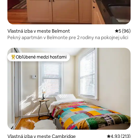
Vlastná izba v meste Belmont
Priemerné 
5 (96)
Pekný apartmán v Belmonte pre 2 rodiny na pokojnej ulici
Obľúbené medzi hosťami
Najobľúbenejšie medzi hosťami
Vlastná izba v meste Cambridge
Priemerné ohod
4,93 (213)