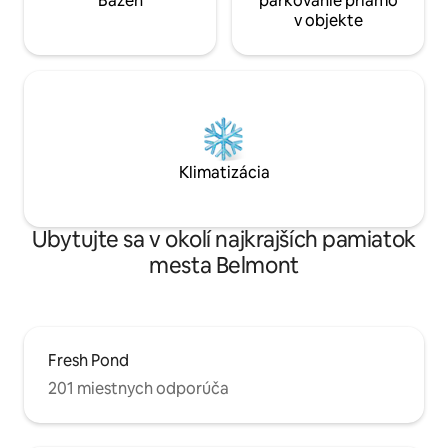
Bazén
parkovanie priamo
v objekte
Klimatizácia
Ubytujte sa v okolí najkrajších pamiatok
mesta Belmont
Fresh Pond
201 miestnych odporúča