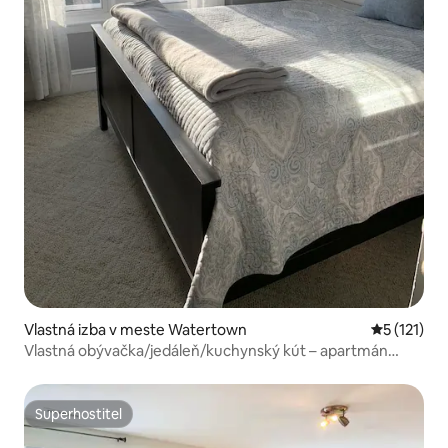
Vlastná izba v meste Watertown
Priemerné 
5 (121)
Vlastná obývačka/jedáleň/kuchynský kút – apartmán
Treetop
Superhostiteľ
Superhostiteľ