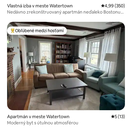
Vlastná izba v meste Watertown
Priemerné ohod
4,99 (350)
Nedávno zrekonštruovaný apartmán neďaleko Bostonu
so súkromnou kúpeľňou
Obľúbené medzi hosťami
Najobľúbenejšie medzi hosťami
Apartmán v meste Watertown
Priemerné
5 (13)
Moderný byt s útulnou atmosférou