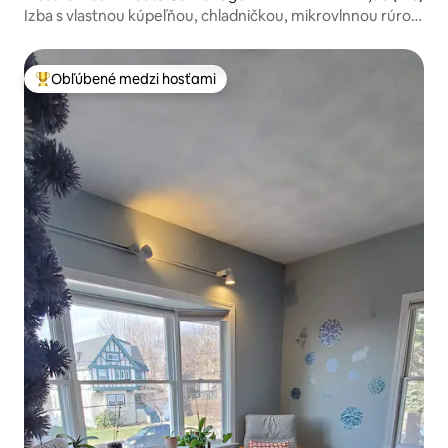
Izba s vlastnou kúpeľňou, chladničkou, mikrovlnnou rúrou
a rýchlym Wi-Fi
Obľúbené medzi hosťami
Najobľúbenejšie medzi hosťami